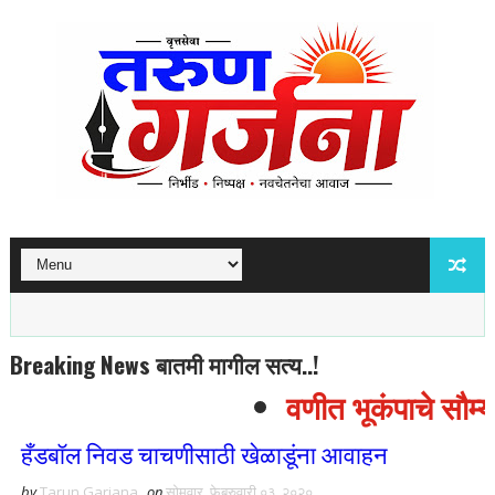
Breaking News बातमी मागील सत्य..!
वणीत भूकंपाचे सौम्य 
हँडबॉल निवड चाचणीसाठी खेळाडूंना आवाहन
by
Tarun Garjana
on
सोमवार, फेब्रुवारी ०३, २०२०