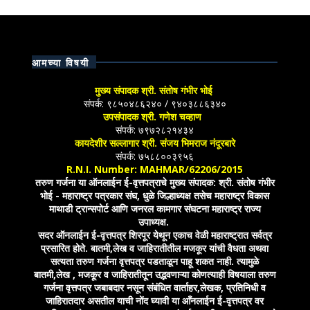
आमच्या विषयी
मुख्य संपादक श्री. संतोष गंभीर भोई
संपर्क: ९८५०४८६२४० / ९४०३८८६३४०
उपसंपादक श्री. गणेश चव्हाण
संपर्क: ७९७२८२१४३४
कायदेशीर सल्लागार श्री. संजय भिमराज नंदूरबारे
संपर्क: ७५८८००३९५६
R.N.I. Number: MAHMAR/62206/2015
तरुण गर्जना या ऑनलाईन ई-वृत्तपत्राचे मुख्य संपादक: श्री. संतोष गंभीर
भोई - महाराष्ट्र पत्रकार संघ, धुळे जिल्हाध्यक्ष तसेच महाराष्ट्र विकास
माथाडी ट्रान्सपोर्ट आणि जनरल कामगार संघटना महाराष्ट्र राज्य
उपाध्यक्ष.
सदर ऑनलाईन ई-वृत्तपत्र शिरपूर येथून एकाच वेळी महाराष्ट्रात सर्वत्र
प्रसारित होते. बातमी,लेख व जाहिरातीतील मजकूर यांची वैधता अथवा
सत्यता तरुण गर्जना वृत्तपत्र पडताळून पाहू शकत नाही. त्यामुळे
बातमी,लेख , मजकूर व जाहिरातीतून उद्भवणाऱ्या कोणत्याही विषयाला तरुण
गर्जना वृत्तपत्र जबाबदार नसून संबंधित वार्ताहर,लेखक, प्रतिनिधी व
जाहिरातदार असतील याची नोंद घ्यावी या आँनलाईन ई-वृत्तपत्र वर