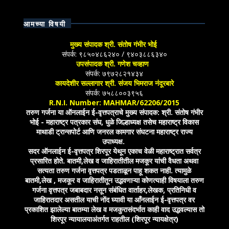
आमच्या विषयी
मुख्य संपादक श्री. संतोष गंभीर भोई
संपर्क: ९८५०४८६२४० / ९४०३८८६३४०
उपसंपादक श्री. गणेश चव्हाण
संपर्क: ७९७२८२१४३४
कायदेशीर सल्लागार श्री. संजय भिमराज नंदूरबारे
संपर्क: ७५८८००३९५६
R.N.I. Number: MAHMAR/62206/2015
तरुण गर्जना या ऑनलाईन ई-वृत्तपत्राचे मुख्य संपादक: श्री. संतोष गंभीर
भोई - महाराष्ट्र पत्रकार संघ, धुळे जिल्हाध्यक्ष तसेच महाराष्ट्र विकास
माथाडी ट्रान्सपोर्ट आणि जनरल कामगार संघटना महाराष्ट्र राज्य
उपाध्यक्ष.
सदर ऑनलाईन ई-वृत्तपत्र शिरपूर येथून एकाच वेळी महाराष्ट्रात सर्वत्र
प्रसारित होते. बातमी,लेख व जाहिरातीतील मजकूर यांची वैधता अथवा
सत्यता तरुण गर्जना वृत्तपत्र पडताळून पाहू शकत नाही. त्यामुळे
बातमी,लेख , मजकूर व जाहिरातीतून उद्भवणाऱ्या कोणत्याही विषयाला तरुण
गर्जना वृत्तपत्र जबाबदार नसून संबंधित वार्ताहर,लेखक, प्रतिनिधी व
जाहिरातदार असतील याची नोंद घ्यावी या आँनलाईन ई-वृत्तपत्र वर
प्रकाशित झालेल्या बातम्या लेख व मजकुरासंदर्भात काही वाद उद्भवल्यास तो
शिरपूर न्यायालयाअंतर्गत राहतील (शिरपूर न्यायक्षेत्र)