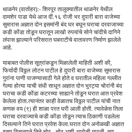
थाळनेर (वार्ताहर):- शिरपूर तालुक्यातील थाळनेर येथील
दामशेर पाडा येथे आज दीं.१६ रोजी भर दुपारी बारा वाजेच्या
सुमारास अज्ञात दोन इसमांनी बंद घर बघून घराचा दरवाजाच्या
कडी कोंडा तोडून घरातून लाखो रुपयांचे सोने चांदीचे दागिने
लंपास झाल्याने परिसरात घबराटीचे वातावरण निर्माण झालेले
आहे.
याबाबत पोलीस सूत्रांकडून मिळालेली माहिती अशी की,
फिर्यादी विठ्ठल लोटन पाटील हे दुपारी बारा वाजेच्या सुमारास
गुरांना पाणी पाजण्यासाठी गेले होते व घरातील महिला गल्लीत
गेल्या होत्या याची संधी साधून अज्ञात दोन भुरट्या चोरांनी बंद
घराचा कडी कोंडा कटरच्या साह्याने तोडून घरात आत प्रवेश
केलेला होता.त्यानंतर काही वेळातच विठ्ठल पाटील यांची नात
कणक वय (९) ही शाळा परत घरी आली होती. त्यावेळेस तिला
घराचा दरवाज्याचे कडी कोंडा तोडून त्याच ठिकाणी पडलेला
दिसल्याने तिने घरात प्रवेश केला.घरात दोन अनोळखी अज्ञात
इसम दिसल्याने तिने चोर - चोर अशी आरोळी मारली. त्या