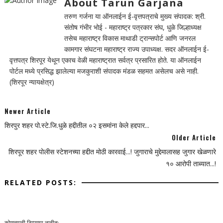
About Tarun Garjana
तरुण गर्जना या ऑनलाईन ई-वृत्तपत्राचे मुख्य संपादक: श्री.
संतोष गंभीर भोई - महाराष्ट्र पत्रकार संघ, धुळे जिल्हाध्यक्ष
तसेच महाराष्ट्र विकास माथाडी ट्रान्सपोर्ट आणि जनरल
कामगार संघटना महाराष्ट्र राज्य उपाध्यक्ष. सदर ऑनलाईन ई-
वृत्तपत्र शिरपूर येथून एकाच वेळी महाराष्ट्रात सर्वत्र प्रसारित होते. या ऑनलाईन
पोर्टल मध्ये प्रसिद्ध झालेल्या मजकुराशी संपादक मंडळ सहमत असेलच असे नाही.
(शिरपूर न्यायक्षेत्र)
Newer Article
शिरपुर शहर पो.स्टे.जि.धुळे हद्दीतील ०२ इसमांना केले हद्दपार...
Older Article
शिरपूर शहर पोलीस स्टेशनच्या हद्दीत मोठी कारवाई...! जुगाराचे मुद्देमालासह जुगार खेळणारे
१० आरोपी ताब्यात...!
RELATED POSTS:
कोणत्याही टिप्पण्‍या नाहीत: