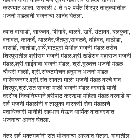
करण्यात आला. सकाळी ८ ते १२ पर्यंत शिरपूर तालुक्यातील
भजनी मंडळांनी भजनाचा आनंद घेतला.
त्यात वाघाडी, साकवद, शिंगावे, बाळदे, खर्दे, उंटावद, बलकुवा,
वनावल, काकर्दे, थाळनेर,जैतपूर,सावळदे, दहिवद, वाठोडा,
वासर्डी, जातोडा,अर्थे,भाटपुरा येथील भजनी मंडळ तसेच
शिरपुरातील श्रीराम भजनी मंडळ,श्री.खंडेराव महाराज भजनी
मंडळ,श्री.साईबाबा भजनी मंडळ, श्री.गुरुदत्त भजनी मंडळ
चौधरी गल्ली, श्री.संकटमोचन हनुमान भजनी मंडळ
वाल्मिकनगर,श्री.संत सावता माळी भजनी मंडळ वरचे गाव
शिरपूर,श्री.संत सावता माळी भजनी मंडळ वरवाडे यांनी
दररोज नित्यनियमाने हरीपाठ करणार्‍या महिला मंडळ वरवाडे या
सर्व भजनी मंडळांनी व तालुका वारकरी सेवा मंडळाचे
पदाधिकारी यांनीही सहभाग घेऊन धार्मिक वातावरणात
भजनांचा आनंद घेतला.
नंतर सर्व भक्तगणांनी संत भोजनाचा आस्वाद घेतला. गावातील