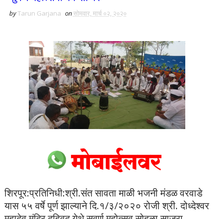
by
Tarun Garjana
on
सोमवार, मार्च ०२, २०२०
शिरपूर:प्रतिनिधी:श्री.संत सावता माळी भजनी मंडळ वरवाडे
यास ५५ वर्षे पूर्ण झाल्याने दि.१/३/२०२० रोजी श्री. दोध्देश्वर
महादेव मंदिर दहिवद येथे सुवर्ण महोत्सव सोहळा साजरा