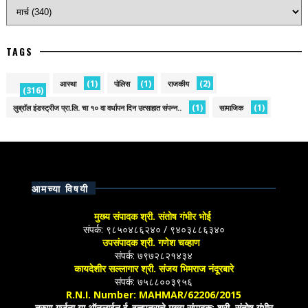
TAGS
(1)
(1)
(2)
आस्था
पोलिस
राजकीय
(316)
(1)
(1)
लुब्रॉल इंडस्ट्रीज प्रा.लि. चा १० वा वर्धापन दिन उत्साहात संपन्न..
सामाजिक
आमच्या विषयी
मुख्य संपादक श्री. संतोष गंभीर भोई
संपर्क: ९८५०४८६२४० / ९४०३८८६३४०
उपसंपादक श्री. गणेश चव्हाण
संपर्क: ७९७२८२१४३४
कायदेशीर सल्लागार श्री. संजय भिमराज नंदूरबारे
संपर्क: ७५८८००३९५६
R.N.I. Number: MAHMAR/62206/2015
तरुण गर्जना या ऑनलाईन ई-वृत्तपत्राचे मुख्य संपादक: श्री. संतोष गंभीर