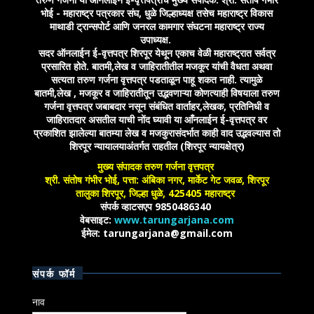
भोई - महाराष्ट्र पत्रकार संघ, धुळे जिल्हाध्यक्ष तसेच महाराष्ट्र विकास
माथाडी ट्रान्सपोर्ट आणि जनरल कामगार संघटना महाराष्ट्र राज्य
उपाध्यक्ष.
सदर ऑनलाईन ई-वृत्तपत्र शिरपूर येथून एकाच वेळी महाराष्ट्रात सर्वत्र
प्रसारित होते. बातमी,लेख व जाहिरातीतील मजकूर यांची वैधता अथवा
सत्यता तरुण गर्जना वृत्तपत्र पडताळून पाहू शकत नाही. त्यामुळे
बातमी,लेख , मजकूर व जाहिरातीतून उद्भवणाऱ्या कोणत्याही विषयाला तरुण
गर्जना वृत्तपत्र जबाबदार नसून संबंधित वार्ताहर,लेखक, प्रतिनिधी व
जाहिरातदार असतील याची नोंद घ्यावी या आँनलाईन ई-वृत्तपत्र वर
प्रकाशित झालेल्या बातम्या लेख व मजकुरासंदर्भात काही वाद उद्भवल्यास तो
शिरपूर न्यायालयाअंतर्गत राहतील (शिरपूर न्यायक्षेत्र)
मुख्य संपादक तरुण गर्जना वृत्तपत्र
श्री. संतोष गंभीर भोई, पत्ता: अंबिका नगर, मार्केट गेट जवळ, शिरपूर
तालुका शिरपूर, जिल्हा धुळे, 425405 महाराष्ट्र
संपर्क व्हाटसएप 9850486340
वेबसाइट:
www.tarungarjana.com
ईमेल: tarungarjana@gmail.com
संपर्क फॉर्म
नाव