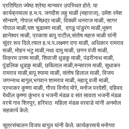
प्रतिष्ठित ज्येष्ठ श्रेष्ठ मान्यवर उपस्थित होते. या
कार्यक्रमाला ह.भ.प. जगदीश लहु माळी (महाराज), उमेश रमेश
सोनवणे, गोपाल मच्छिद्र माळी, विक्की धनराज माळी, सागर
गोपाल माळी,यश चुडामण माळी, दगडू पांडुरंग माळी,भूषण
ज्ञानेश्वर माळी, प्रकाश बापु पाटील,संतोष महारु माळी यांनी
सुंदर रूप दिले.त्यात ह.भ.प.लक्ष्मण दगा माळी, अधिकार रामराव
माळी, मोहन भटु माळी,नथा दामु माळी, छगन वंजी माळी,
विक्रम उत्तम माळी, शिवाजी धुडकु माळी, पंढरीनाथ माळी,
पुंडलिक धुडकु माळी, छबिलाल माळी,मन्साराम माळी, सुधाकर
रामराव माळी,बापू श्यामा माळी, संतोष हिलाल माळी, विजय
जगन्नाथ बागुल,भगवान शामराव माळी, महादू वजी माळी,
प्रभाकर कुष्णा माळी, गौरव विनोद मोरे, मनोज परदेशी, दहिवद
येथील कृष्णा कुंभार व भजनी मंडळ व संत सावता भजनी मंडळ
वरचे गाव शिरपूर, हरिपाठ महिला मंडळ वरवाडे यांनी अनमोल
सहकार्य केले.
सूत्रसंचालन विजय बागुल यांनी केले. कार्यक्रमाचे मनोगत