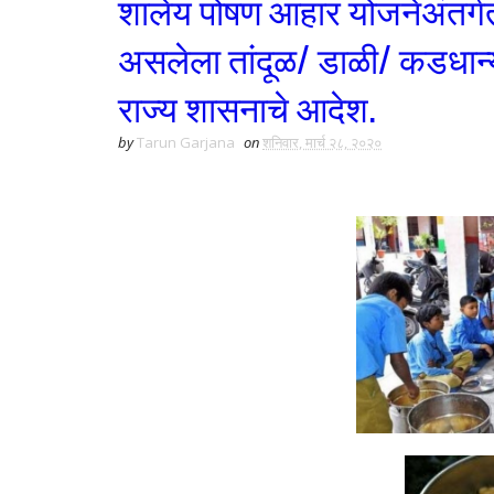
शालेय पोषण आहार योजनेअंतर्गत
असलेला तांदूळ/ डाळी/ कडधान्याच
राज्य शासनाचे आदेश.
by
Tarun Garjana
on
शनिवार, मार्च २८, २०२०