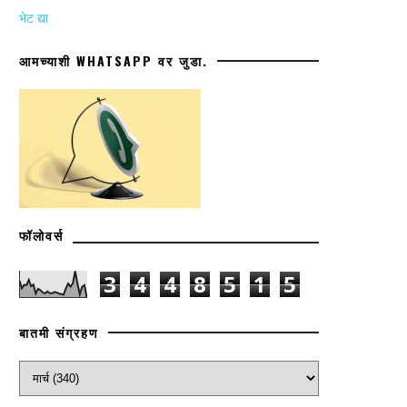
भेट द्या
आमच्याशी WHATSAPP वर जुडा.
फॉलोवर्स
3
4
4
8
5
1
5
बातमी संग्रहण