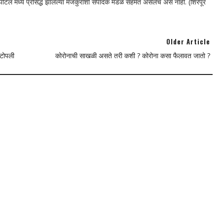
न पोर्टल मध्ये प्रसिद्ध झालेल्या मजकुराशी संपादक मंडळ सहमत असेलच असे नाही. (शिरपूर
Older Article
 टोपली
कोरोनाची साखळी असते तरी कशी ? कोरोना कसा फैलावत जातो ?