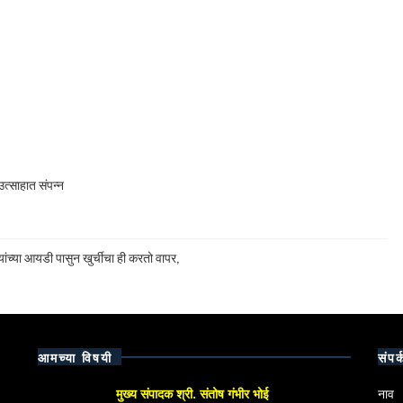
त्साहात संपन्न
ांच्या आयडी पासुन खुर्चीचा ही करतो वापर,
आमच्या विषयी
संपर्
मुख्य संपादक श्री. संतोष गंभीर भोई
नाव