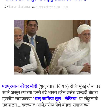
by
Tarun Garjana
on
मंगळवार, फेब्रुवारी १४, २०२३
पंतप्रधान नरेंद्र मोदी
(शुक्रवार, दि.१०) रोजी मुंबई दौऱ्यावर
आले असून त्यांच्या हस्ते वंदे भारत ट्रेन तसेच दाऊदी बोहरा
मुस्लीम समाजाच्या
'अल् जामिया तूस - सैफिया'
या संकुलाचे
उद्घाटन....करण्यात आले.मरोळ येथे बोहरा समाजाच्या