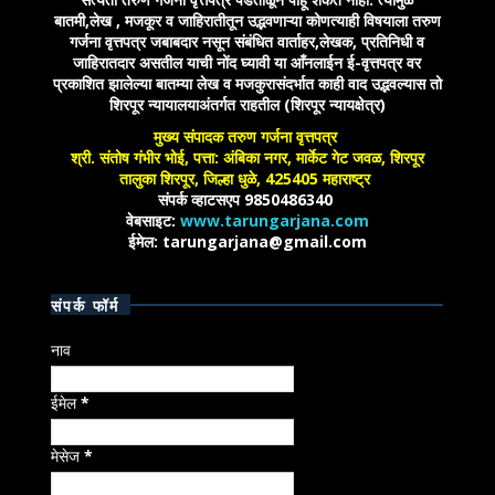
बातमी,लेख , मजकूर व जाहिरातीतून उद्भवणाऱ्या कोणत्याही विषयाला तरुण
गर्जना वृत्तपत्र जबाबदार नसून संबंधित वार्ताहर,लेखक, प्रतिनिधी व
जाहिरातदार असतील याची नोंद घ्यावी या आँनलाईन ई-वृत्तपत्र वर
प्रकाशित झालेल्या बातम्या लेख व मजकुरासंदर्भात काही वाद उद्भवल्यास तो
शिरपूर न्यायालयाअंतर्गत राहतील (शिरपूर न्यायक्षेत्र)
मुख्य संपादक तरुण गर्जना वृत्तपत्र
श्री. संतोष गंभीर भोई, पत्ता: अंबिका नगर, मार्केट गेट जवळ, शिरपूर
तालुका शिरपूर, जिल्हा धुळे, 425405 महाराष्ट्र
संपर्क व्हाटसएप 9850486340
वेबसाइट:
www.tarungarjana.com
ईमेल: tarungarjana@gmail.com
संपर्क फॉर्म
नाव
ईमेल
*
मेसेज
*