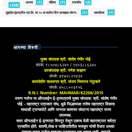
(1)
(1)
(2)
आस्था
पोलिस
राजकीय
(320)
(1)
(1)
लुब्रॉल इंडस्ट्रीज प्रा.लि. चा १० वा वर्धापन दिन उत्साहात संपन्न..
सामाजिक
आमच्या विषयी
मुख्य संपादक श्री. संतोष गंभीर भोई
संपर्क: ९८५०४८६२४० / ९४०३८८६३४०
उपसंपादक श्री. गणेश चव्हाण
संपर्क: ७९७२८२१४३४
कायदेशीर सल्लागार श्री. संजय भिमराज नंदूरबारे
संपर्क: ७५८८००३९५६
R.N.I. Number: MAHMAR/62206/2015
तरुण गर्जना या ऑनलाईन ई-वृत्तपत्राचे मुख्य संपादक: श्री. संतोष गंभीर
भोई - महाराष्ट्र पत्रकार संघ, धुळे जिल्हाध्यक्ष तसेच महाराष्ट्र विकास
माथाडी ट्रान्सपोर्ट आणि जनरल कामगार संघटना महाराष्ट्र राज्य
उपाध्यक्ष.
सदर ऑनलाईन ई-वृत्तपत्र शिरपूर येथून एकाच वेळी महाराष्ट्रात सर्वत्र
प्रसारित होते. बातमी,लेख व जाहिरातीतील मजकूर यांची वैधता अथवा
सत्यता तरुण गर्जना वृत्तपत्र पडताळून पाहू शकत नाही. त्यामुळे