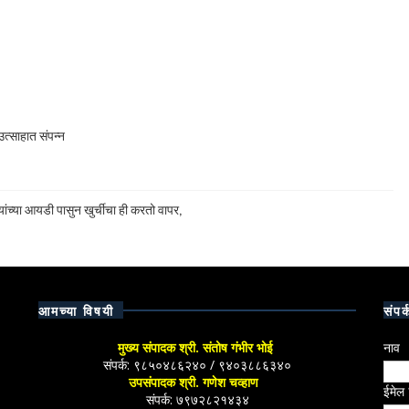
त्साहात संपन्न
ांच्या आयडी पासुन खुर्चीचा ही करतो वापर,
आमच्या विषयी
संपर्
मुख्य संपादक श्री. संतोष गंभीर भोई
नाव
संपर्क: ९८५०४८६२४० / ९४०३८८६३४०
उपसंपादक श्री. गणेश चव्हाण
ईमेल
संपर्क: ७९७२८२१४३४