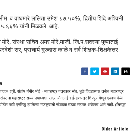
 सलीम व वाघमारे ललिता उमेश ८७.५०%, द्वितीय शिंदे अश्विनी
 ७५.६६% यांनी मिळवले आहे.
राव मोरे, संस्था सचिव अमर मोरे,माजी. जि.प.सदस्या पुष्पाताई
रदेशी सर, प्राचार्य गुरुदास काळे व सर्व शिक्षक-शिक्षकेत्तर
a
दक: श्री. संतोष गंभीर भोई - महाराष्ट्र पत्रकार संघ, धुळे जिल्हाध्यक्ष तसेच महाराष्ट्र
घटना महाराष्ट्र राज्य उपाध्यक्ष. सदर ऑनलाईन ई-वृत्तपत्र शिरपूर येथून एकाच वेळी
न पोर्टल मध्ये प्रसिद्ध झालेल्या मजकुराशी संपादक मंडळ सहमत असेलच असे नाही. (शिरपूर
Older Article