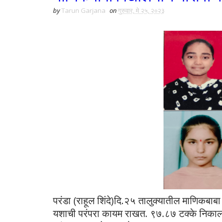
by
Tarun Garjana
on
गुरुवार, मे २५, २०२३
परंडा (राहूल शिंदे)दि.२५ तालुक्यातील माणिकबाबा म
यशाची परंपरा कायम राखत. ९७.८७ टक्के निकाल 