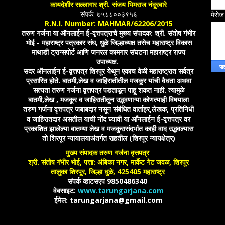
कायदेशीर सल्लागार श्री. संजय भिमराज नंदूरबारे
संपर्क: ७५८८००३९५६
मेसे
R.N.I. Number: MAHMAR/62206/2015
तरुण गर्जना या ऑनलाईन ई-वृत्तपत्राचे मुख्य संपादक: श्री. संतोष गंभीर
भोई - महाराष्ट्र पत्रकार संघ, धुळे जिल्हाध्यक्ष तसेच महाराष्ट्र विकास
माथाडी ट्रान्सपोर्ट आणि जनरल कामगार संघटना महाराष्ट्र राज्य
उपाध्यक्ष.
सदर ऑनलाईन ई-वृत्तपत्र शिरपूर येथून एकाच वेळी महाराष्ट्रात सर्वत्र
प्रसारित होते. बातमी,लेख व जाहिरातीतील मजकूर यांची वैधता अथवा
सत्यता तरुण गर्जना वृत्तपत्र पडताळून पाहू शकत नाही. त्यामुळे
बातमी,लेख , मजकूर व जाहिरातीतून उद्भवणाऱ्या कोणत्याही विषयाला
तरुण गर्जना वृत्तपत्र जबाबदार नसून संबंधित वार्ताहर,लेखक, प्रतिनिधी
व जाहिरातदार असतील याची नोंद घ्यावी या आँनलाईन ई-वृत्तपत्र वर
प्रकाशित झालेल्या बातम्या लेख व मजकुरासंदर्भात काही वाद उद्भवल्यास
तो शिरपूर न्यायालयाअंतर्गत राहतील (शिरपूर न्यायक्षेत्र)
मुख्य संपादक तरुण गर्जना वृत्तपत्र
श्री. संतोष गंभीर भोई, पत्ता: अंबिका नगर, मार्केट गेट जवळ, शिरपूर
तालुका शिरपूर, जिल्हा धुळे, 425405 महाराष्ट्र
संपर्क व्हाटसएप 9850486340
वेबसाइट:
www.tarungarjana.com
ईमेल: tarungarjana@gmail.com