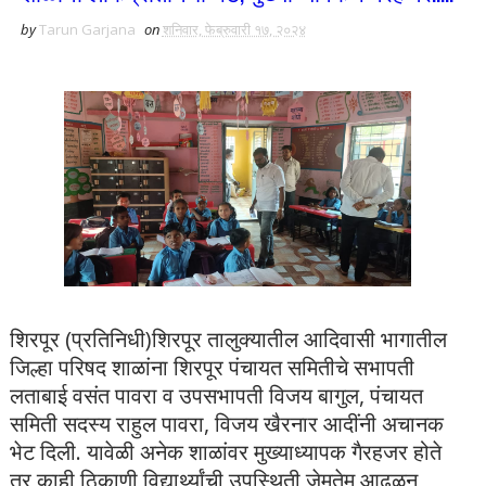
by
Tarun Garjana
on
शनिवार, फेब्रुवारी १७, २०२४
शिरपूर (प्रतिनिधी)
शिरपूर तालुक्यातील आदिवासी भागातील
जिल्हा परिषद शाळांना शिरपूर पंचायत समितीचे सभापती
लताबाई वसंत पावरा व उपसभापती विजय बागुल, पंचायत
समिती सदस्य राहुल पावरा, विजय खैरनार आदींनी अचानक
भेट दिली. यावेळी अनेक शाळांवर मुख्याध्यापक गैरहजर होते
तर काही ठिकाणी विद्यार्थ्यांची उपस्थिती जेमतेम आढळून