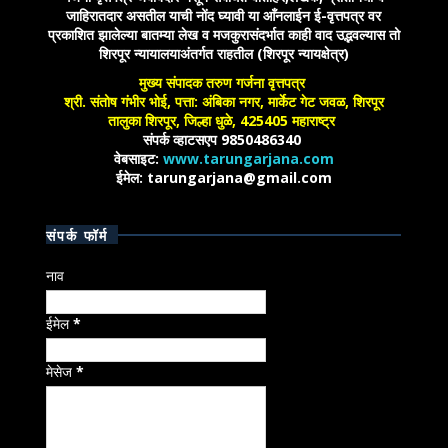
जाहिरातदार असतील याची नोंद घ्यावी या आँनलाईन ई-वृत्तपत्र वर
प्रकाशित झालेल्या बातम्या लेख व मजकुरासंदर्भात काही वाद उद्भवल्यास तो
शिरपूर न्यायालयाअंतर्गत राहतील (शिरपूर न्यायक्षेत्र)
मुख्य संपादक तरुण गर्जना वृत्तपत्र
श्री. संतोष गंभीर भोई, पत्ता: अंबिका नगर, मार्केट गेट जवळ, शिरपूर
तालुका शिरपूर, जिल्हा धुळे, 425405 महाराष्ट्र
संपर्क व्हाटसएप 9850486340
वेबसाइट:
www.tarungarjana.com
ईमेल: tarungarjana@gmail.com
संपर्क फॉर्म
नाव
ईमेल
*
मेसेज
*