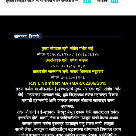
(1)
(1)
लुब्रॉल इंडस्ट्रीज प्रा.लि. चा १० वा वर्धापन दिन उत्साहात संपन्न..
सामाजिक
आमच्या विषयी
मुख्य संपादक श्री. संतोष गंभीर भोई
संपर्क: ९८५०४८६२४० / ९४०३८८६३४०
उपसंपादक श्री. गणेश चव्हाण
संपर्क: ७९७२८२१४३४
कायदेशीर सल्लागार श्री. संजय भिमराज नंदूरबारे
संपर्क: ७५८८००३९५६
R.N.I. Number: MAHMAR/62206/2015
तरुण गर्जना या ऑनलाईन ई-वृत्तपत्राचे मुख्य संपादक: श्री. संतोष गंभीर
भोई - महाराष्ट्र पत्रकार संघ, धुळे जिल्हाध्यक्ष तसेच महाराष्ट्र विकास
माथाडी ट्रान्सपोर्ट आणि जनरल कामगार संघटना महाराष्ट्र राज्य
उपाध्यक्ष.
सदर ऑनलाईन ई-वृत्तपत्र शिरपूर येथून एकाच वेळी महाराष्ट्रात सर्वत्र
प्रसारित होते. बातमी,लेख व जाहिरातीतील मजकूर यांची वैधता अथवा
सत्यता तरुण गर्जना वृत्तपत्र पडताळून पाहू शकत नाही. त्यामुळे
बातमी,लेख , मजकूर व जाहिरातीतून उद्भवणाऱ्या कोणत्याही विषयाला तरुण
गर्जना वृत्तपत्र जबाबदार नसून संबंधित वार्ताहर,लेखक, प्रतिनिधी व