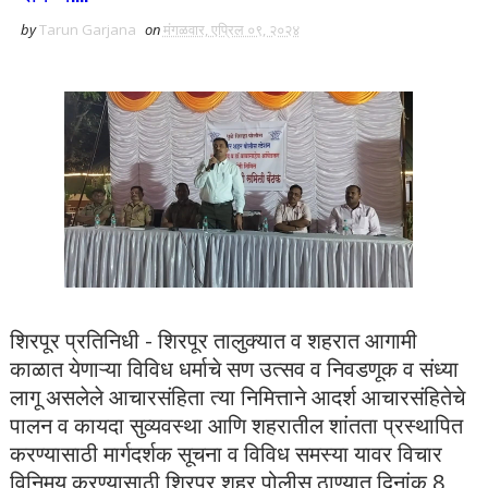
by
Tarun Garjana
on
मंगळवार, एप्रिल ०९, २०२४
शिरपूर प्रतिनिधी - शिरपूर तालुक्यात व शहरात आगामी
काळात येणाऱ्या विविध धर्माचे सण उत्सव व निवडणूक व संध्या
लागू असलेले आचारसंहिता त्या निमित्ताने आदर्श आचारसंहितेचे
पालन व कायदा सुव्यवस्था आणि शहरातील शांतता प्रस्थापित
करण्यासाठी मार्गदर्शक सूचना व विविध समस्या यावर विचार
विनिमय करण्यासाठी शिरपूर शहर पोलीस ठाण्यात दिनांक 8