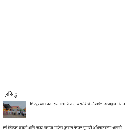
प्रसिद्ध
शिरपूर आगारात ‘राजमाता जिजाऊ बससेवे’चे लोकार्पण उत्साहात संपन्न
सर्व ठेकेदार उपाशी आणि फक्त वाघचा पार्टनर कुणाल नेरकर तुपाशी अधिकाऱ्यांच्या आयडी