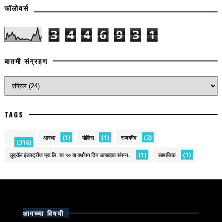
फॉलोवर्स
3
4
4
6
9
3
1
बातमी संग्रहण
TAGS
(1)
(1)
(2)
आस्था
पोलिस
राजकीय
(316)
(1)
(1)
लुब्रॉल इंडस्ट्रीज प्रा.लि. चा १० वा वर्धापन दिन उत्साहात संपन्न..
सामाजिक
आमच्या विषयी