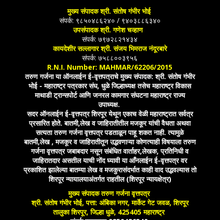
मुख्य संपादक श्री. संतोष गंभीर भोई
संपर्क: ९८५०४८६२४० / ९४०३८८६३४०
उपसंपादक श्री. गणेश चव्हाण
संपर्क: ७९७२८२१४३४
कायदेशीर सल्लागार श्री. संजय भिमराज नंदूरबारे
संपर्क: ७५८८००३९५६
R.N.I. Number: MAHMAR/62206/2015
तरुण गर्जना या ऑनलाईन ई-वृत्तपत्राचे मुख्य संपादक: श्री. संतोष गंभीर
भोई - महाराष्ट्र पत्रकार संघ, धुळे जिल्हाध्यक्ष तसेच महाराष्ट्र विकास
माथाडी ट्रान्सपोर्ट आणि जनरल कामगार संघटना महाराष्ट्र राज्य
उपाध्यक्ष.
सदर ऑनलाईन ई-वृत्तपत्र शिरपूर येथून एकाच वेळी महाराष्ट्रात सर्वत्र
प्रसारित होते. बातमी,लेख व जाहिरातीतील मजकूर यांची वैधता अथवा
सत्यता तरुण गर्जना वृत्तपत्र पडताळून पाहू शकत नाही. त्यामुळे
बातमी,लेख , मजकूर व जाहिरातीतून उद्भवणाऱ्या कोणत्याही विषयाला तरुण
गर्जना वृत्तपत्र जबाबदार नसून संबंधित वार्ताहर,लेखक, प्रतिनिधी व
जाहिरातदार असतील याची नोंद घ्यावी या आँनलाईन ई-वृत्तपत्र वर
प्रकाशित झालेल्या बातम्या लेख व मजकुरासंदर्भात काही वाद उद्भवल्यास तो
शिरपूर न्यायालयाअंतर्गत राहतील (शिरपूर न्यायक्षेत्र)
मुख्य संपादक तरुण गर्जना वृत्तपत्र
श्री. संतोष गंभीर भोई, पत्ता: अंबिका नगर, मार्केट गेट जवळ, शिरपूर
तालुका शिरपूर, जिल्हा धुळे, 425405 महाराष्ट्र