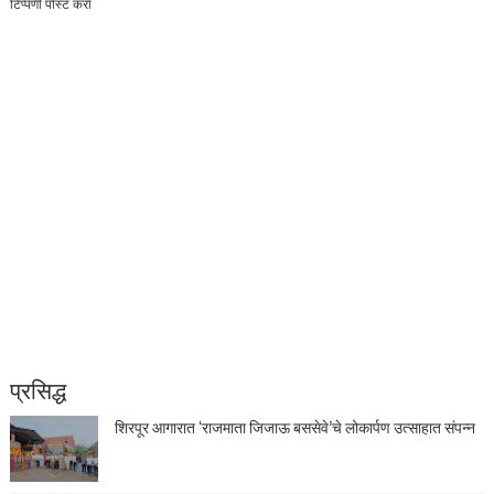
टिप्पणी पोस्ट करा
प्रसिद्ध
शिरपूर आगारात ‘राजमाता जिजाऊ बससेवे’चे लोकार्पण उत्साहात संपन्न