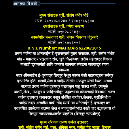
आमच्या विषयी
मुख्य संपादक श्री. संतोष गंभीर भोई
संपर्क: ९८५०४८६२४० / ९४०३८८६३४०
उपसंपादक श्री. गणेश चव्हाण
संपर्क: ७९७२८२१४३४
कायदेशीर सल्लागार श्री. संजय भिमराज नंदूरबारे
संपर्क: ७५८८००३९५६
R.N.I. Number: MAHMAR/62206/2015
तरुण गर्जना या ऑनलाईन ई-वृत्तपत्राचे मुख्य संपादक: श्री. संतोष गंभीर
भोई - महाराष्ट्र पत्रकार संघ, धुळे जिल्हाध्यक्ष तसेच महाराष्ट्र विकास
माथाडी ट्रान्सपोर्ट आणि जनरल कामगार संघटना महाराष्ट्र राज्य
उपाध्यक्ष.
सदर ऑनलाईन ई-वृत्तपत्र शिरपूर येथून एकाच वेळी महाराष्ट्रात सर्वत्र
प्रसारित होते. बातमी,लेख व जाहिरातीतील मजकूर यांची वैधता अथवा
सत्यता तरुण गर्जना वृत्तपत्र पडताळून पाहू शकत नाही. त्यामुळे
बातमी,लेख , मजकूर व जाहिरातीतून उद्भवणाऱ्या कोणत्याही विषयाला तरुण
गर्जना वृत्तपत्र जबाबदार नसून संबंधित वार्ताहर,लेखक, प्रतिनिधी व
जाहिरातदार असतील याची नोंद घ्यावी या आँनलाईन ई-वृत्तपत्र वर
प्रकाशित झालेल्या बातम्या लेख व मजकुरासंदर्भात काही वाद उद्भवल्यास तो
शिरपूर न्यायालयाअंतर्गत राहतील (शिरपूर न्यायक्षेत्र)
मुख्य संपादक तरुण गर्जना वृत्तपत्र
श्री. संतोष गंभीर भोई, पत्ता: अंबिका नगर, मार्केट गेट जवळ, शिरपूर