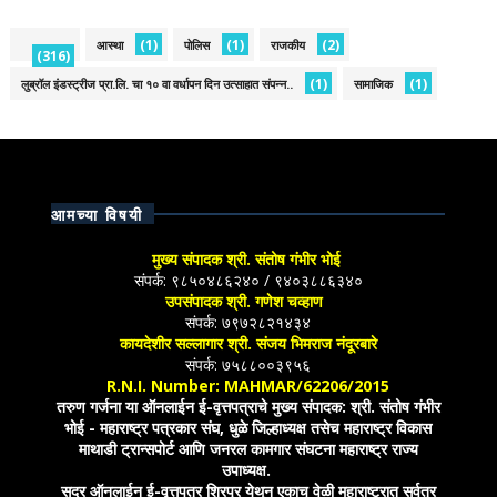
(1)
(1)
(2)
आस्था
पोलिस
राजकीय
(316)
(1)
(1)
लुब्रॉल इंडस्ट्रीज प्रा.लि. चा १० वा वर्धापन दिन उत्साहात संपन्न..
सामाजिक
आमच्या विषयी
मुख्य संपादक श्री. संतोष गंभीर भोई
संपर्क: ९८५०४८६२४० / ९४०३८८६३४०
उपसंपादक श्री. गणेश चव्हाण
संपर्क: ७९७२८२१४३४
कायदेशीर सल्लागार श्री. संजय भिमराज नंदूरबारे
संपर्क: ७५८८००३९५६
R.N.I. Number: MAHMAR/62206/2015
तरुण गर्जना या ऑनलाईन ई-वृत्तपत्राचे मुख्य संपादक: श्री. संतोष गंभीर
भोई - महाराष्ट्र पत्रकार संघ, धुळे जिल्हाध्यक्ष तसेच महाराष्ट्र विकास
माथाडी ट्रान्सपोर्ट आणि जनरल कामगार संघटना महाराष्ट्र राज्य
उपाध्यक्ष.
सदर ऑनलाईन ई-वृत्तपत्र शिरपूर येथून एकाच वेळी महाराष्ट्रात सर्वत्र