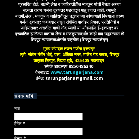
प्रसारित होते. बातमी,लेख व जाहिरातीतील मजकूर यांची वैधता अथवा
सत्यता तरुण गर्जना वृत्तपत्र पडताळून पाहू शकत नाही. त्यामुळे
बातमी,लेख , मजकूर व जाहिरातीतून उद्भवणाऱ्या कोणत्याही विषयाला तरुण
गर्जना वृत्तपत्र जबाबदार नसून संबंधित वार्ताहर,लेखक, प्रतिनिधी व
जाहिरातदार असतील याची नोंद घ्यावी या आँनलाईन ई-वृत्तपत्र वर
प्रकाशित झालेल्या बातम्या लेख व मजकुरासंदर्भात काही वाद उद्भवल्यास तो
शिरपूर न्यायालयाअंतर्गत राहतील (शिरपूर न्यायक्षेत्र)
मुख्य संपादक तरुण गर्जना वृत्तपत्र
श्री. संतोष गंभीर भोई, पत्ता: अंबिका नगर, मार्केट गेट जवळ, शिरपूर
तालुका शिरपूर, जिल्हा धुळे, 425405 महाराष्ट्र
संपर्क व्हाटसएप 9850486340
वेबसाइट:
www.tarungarjana.com
ईमेल: tarungarjana@gmail.com
संपर्क फॉर्म
नाव
ईमेल
*
मेसेज
*