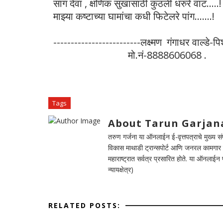
सांग देवा , क्षणिक सुखासाठी कुठली धरुरे वाट.....
माझ्या कष्टाच्या घामांचा कधी फिटेलरे पांग.......!
-------------------------लक्ष्मण गंगाधर वाल्डे-प
मो.नं-8888606068 .
Tags
About Tarun Garjan
तरुण गर्जना या ऑनलाईन ई-वृत्तपत्राचे मुख्य संपा
विकास माथाडी ट्रान्सपोर्ट आणि जनरल कामगार सं
महाराष्ट्रात सर्वत्र प्रसारित होते. या ऑनलाई
न्यायक्षेत्र)
RELATED POSTS: