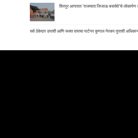
शिरपूर आगारात ‘राजमाता जिजाऊ बससेवे’चे लोकार्पण उ
सर्व ठेकेदार उपाशी आणि फक्त वाघचा पार्टनर कुणाल नेरकर तुपाशी अधिकाऱ्य