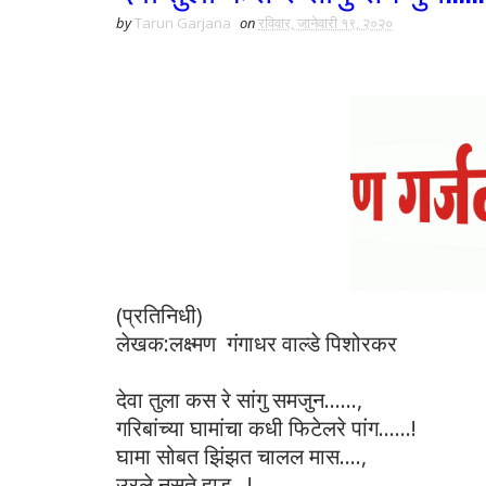
by
Tarun Garjana
on
रविवार, जानेवारी १९, २०२०
(प्रतिनिधी)
लेखक:लक्ष्मण गंगाधर वाल्डे पिशोरकर
देवा तुला कस रे सांगु समजुन......,
गरिबांच्या घामांचा कधी फिटेलरे पांग......!
घामा सोबत झिंझत चालल मास....,
उरले नुसते हाड...!