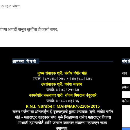
त्साहात संपन्न
ांच्या आयडी पासुन खुर्चीचा ही करतो वापर,
आमच्या विषयी
संपर्
मुख्य संपादक श्री. संतोष गंभीर भोई
नाव
संपर्क: ९८५०४८६२४० / ९४०३८८६३४०
उपसंपादक श्री. गणेश चव्हाण
ईमेल
संपर्क: ७९७२८२१४३४
कायदेशीर सल्लागार श्री. संजय भिमराज नंदूरबारे
संपर्क: ७५८८००३९५६
मेसे
R.N.I. Number: MAHMAR/62206/2015
तरुण गर्जना या ऑनलाईन ई-वृत्तपत्राचे मुख्य संपादक: श्री. संतोष गंभीर
भोई - महाराष्ट्र पत्रकार संघ, धुळे जिल्हाध्यक्ष तसेच महाराष्ट्र विकास
माथाडी ट्रान्सपोर्ट आणि जनरल कामगार संघटना महाराष्ट्र राज्य
उपाध्यक्ष.