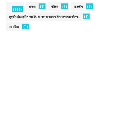
(1)
(1)
(2)
आस्था
पोलिस
राजकीय
(318)
(1)
लुब्रॉल इंडस्ट्रीज प्रा.लि. चा १० वा वर्धापन दिन उत्साहात संपन्न..
(1)
सामाजिक