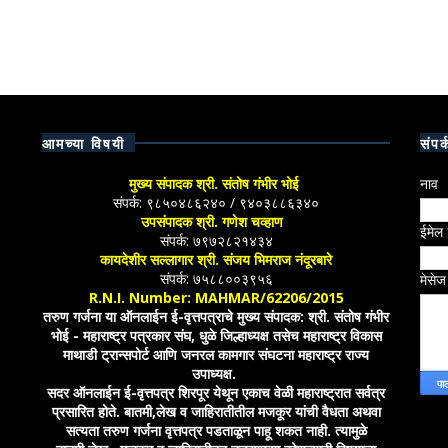
आमच्या विषयी
संपर्
मुख्य संपादक श्री. संतोष गंभीर भोई
नाव
संपर्क: ९८५०४८६२४० / ९४०३८८६३४०
उपसंपादक श्री. गणेश चव्हाण
ईमेल
संपर्क: ७९७२८२१४३४
कायदेशीर सल्लागार श्री. संजय भिमराज नंदूरबारे
संपर्क: ७५८८००३९५६
मेसे
R.N.I. Number: MAHMAR/62206/2015
तरुण गर्जना या ऑनलाईन ई-वृत्तपत्राचे मुख्य संपादक: श्री. संतोष गंभीर
भोई - महाराष्ट्र पत्रकार संघ, धुळे जिल्हाध्यक्ष तसेच महाराष्ट्र विकास
माथाडी ट्रान्सपोर्ट आणि जनरल कामगार संघटना महाराष्ट्र राज्य
उपाध्यक्ष.
सदर ऑनलाईन ई-वृत्तपत्र शिरपूर येथून एकाच वेळी महाराष्ट्रात सर्वत्र
प्रसारित होते. बातमी,लेख व जाहिरातीतील मजकूर यांची वैधता अथवा
सत्यता तरुण गर्जना वृत्तपत्र पडताळून पाहू शकत नाही. त्यामुळे