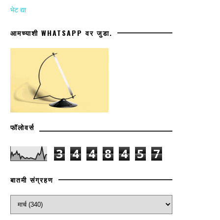
भेट द्या
आमच्याशी WHATSAPP वर जुडा.
फॉलोवर्स
3
4
4
8
4
5
7
बातमी संग्रहण