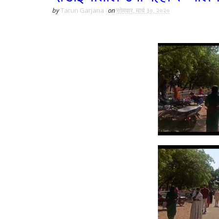
by
Tarun Garjana
on
सोमवार, मार्च ३०, २०२०