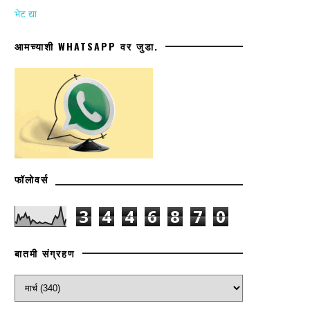
भेट द्या
आमच्याशी WHATSAPP वर जुडा.
फॉलोवर्स
3
4
4
6
8
7
0
बातमी संग्रहण