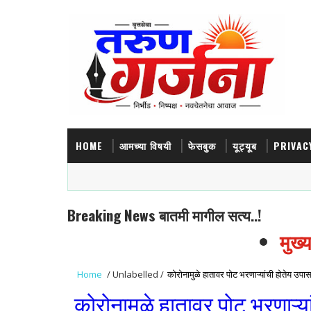
HOME
आमच्या विषयी
फेसबुक
यूट्यूब
PRIVAC
Breaking News बातमी मागील सत्य..!
मुख्याध
Home
/
Unlabelled
/
कोरोनामुळे हातावर पोट भरणाऱ्यांची होतेय उपा
कोरोनामुळे हातावर पोट भरणाऱ्य