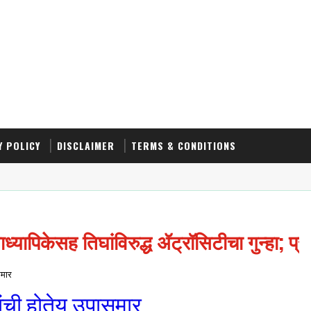
Y POLICY
DISCLAIMER
TERMS & CONDITIONS
्यापिकेसह तिघांविरुद्ध ॲट्रॉसिटीचा गुन्हा; प्
समार
ांची होतेय उपासमार