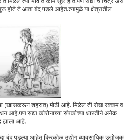
ुळे ते मिळेल त्या भावात काम सुरू होते.पण सद्या चे चित्र असे
ुरू होते ते आता बंद पडले आहेत.त्यामुळे या क्षेत्रातील
ख्या (खासकरून शहरात) मोठी आहे. मिळेल ती रोख रक्कम व
साधन आहे.पण सद्या कोरोनाच्या संपर्काच्या धास्तीने अनेक
ंद झाला आहे.
ुध्दा बंद पडल्या आहेत किरकोळ उद्योग व्यावसायिक उद्योजक