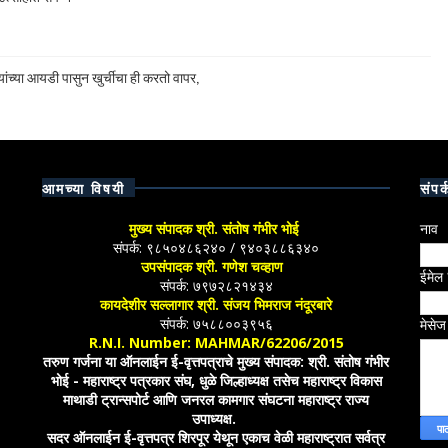
ांच्या आयडी पासुन खुर्चीचा ही करतो वापर,
आमच्या विषयी
संपर्
मुख्य संपादक श्री. संतोष गंभीर भोई
नाव
संपर्क: ९८५०४८६२४० / ९४०३८८६३४०
उपसंपादक श्री. गणेश चव्हाण
ईमेल
संपर्क: ७९७२८२१४३४
कायदेशीर सल्लागार श्री. संजय भिमराज नंदूरबारे
संपर्क: ७५८८००३९५६
मेसे
R.N.I. Number: MAHMAR/62206/2015
तरुण गर्जना या ऑनलाईन ई-वृत्तपत्राचे मुख्य संपादक: श्री. संतोष गंभीर
भोई - महाराष्ट्र पत्रकार संघ, धुळे जिल्हाध्यक्ष तसेच महाराष्ट्र विकास
माथाडी ट्रान्सपोर्ट आणि जनरल कामगार संघटना महाराष्ट्र राज्य
उपाध्यक्ष.
सदर ऑनलाईन ई-वृत्तपत्र शिरपूर येथून एकाच वेळी महाराष्ट्रात सर्वत्र