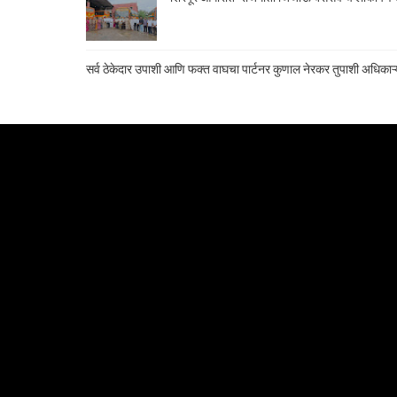
सर्व ठेकेदार उपाशी आणि फक्त वाघचा पार्टनर कुणाल नेरकर तुपाशी अधिकाऱ्य