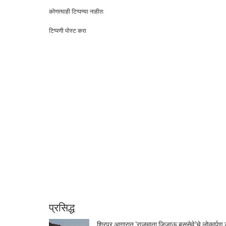
कोणत्याही टिप्पण्‍या नाहीत:
टिप्पणी पोस्ट करा
प्रसिद्ध
शिरपूर आगारात ‘राजमाता जिजाऊ बससेवे’चे लोकार्पण उ