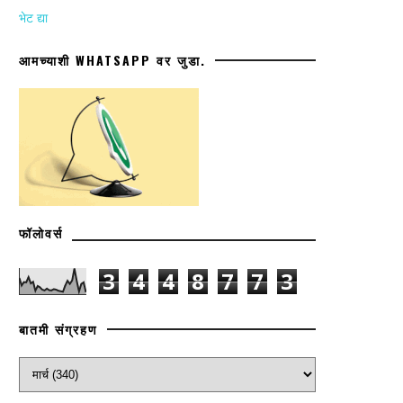
भेट द्या
आमच्याशी WHATSAPP वर जुडा.
फॉलोवर्स
3
4
4
8
7
7
3
बातमी संग्रहण