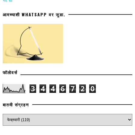
भेट द्या
आमच्याशी WHATSAPP वर जुडा.
फॉलोवर्स
3
4
4
6
7
2
0
बातमी संग्रहण