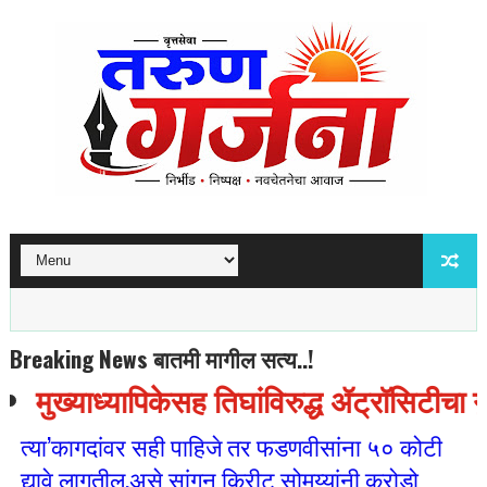
Breaking News बातमी मागील सत्य..!
मुख्याध्यापिकेसह तिघांविरुद्ध ॲट्रॉसिटीचा 
त्या’कागदांवर सही पाहिजे तर फडणवीसांना ५० कोटी
द्यावे लागतील,असे सांगून किरीट सोमय्यांनी करोडो