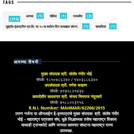
TAGS
(1)
(1)
(2)
आस्था
पोलिस
राजकीय
(316)
(1)
(1)
लुब्रॉल इंडस्ट्रीज प्रा.लि. चा १० वा वर्धापन दिन उत्साहात संपन्न..
सामाजिक
आमच्या विषयी
मुख्य संपादक श्री. संतोष गंभीर भोई
संपर्क: ९८५०४८६२४० / ९४०३८८६३४०
उपसंपादक श्री. गणेश चव्हाण
संपर्क: ७९७२८२१४३४
कायदेशीर सल्लागार श्री. संजय भिमराज नंदूरबारे
संपर्क: ७५८८००३९५६
R.N.I. Number: MAHMAR/62206/2015
तरुण गर्जना या ऑनलाईन ई-वृत्तपत्राचे मुख्य संपादक: श्री. संतोष गंभीर
भोई - महाराष्ट्र पत्रकार संघ, धुळे जिल्हाध्यक्ष तसेच महाराष्ट्र विकास
माथाडी ट्रान्सपोर्ट आणि जनरल कामगार संघटना महाराष्ट्र राज्य
उपाध्यक्ष.