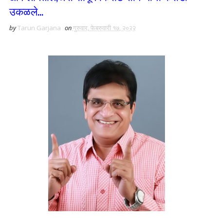
उकळले...
by
Tarun Garjana
on
गुरुवार, फेब्रुवारी १७, २०२२