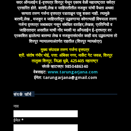
सदर ऑनलाईन ई-वृत्तपत्र शिरपूर येथून एकाच वेळी महाराष्ट्रात सर्वत्र
प्रसारित होते. बातमी,लेख व जाहिरातीतील मजकूर यांची वैधता अथवा
सत्यता तरुण गर्जना वृत्तपत्र पडताळून पाहू शकत नाही. त्यामुळे
बातमी,लेख , मजकूर व जाहिरातीतून उद्भवणाऱ्या कोणत्याही विषयाला तरुण
गर्जना वृत्तपत्र जबाबदार नसून संबंधित वार्ताहर,लेखक, प्रतिनिधी व
जाहिरातदार असतील याची नोंद घ्यावी या आँनलाईन ई-वृत्तपत्र वर
प्रकाशित झालेल्या बातम्या लेख व मजकुरासंदर्भात काही वाद उद्भवल्यास तो
शिरपूर न्यायालयाअंतर्गत राहतील (शिरपूर न्यायक्षेत्र)
मुख्य संपादक तरुण गर्जना वृत्तपत्र
श्री. संतोष गंभीर भोई, पत्ता: अंबिका नगर, मार्केट गेट जवळ, शिरपूर
तालुका शिरपूर, जिल्हा धुळे, 425405 महाराष्ट्र
संपर्क व्हाटसएप 9850486340
वेबसाइट:
www.tarungarjana.com
ईमेल: tarungarjana@gmail.com
संपर्क फॉर्म
नाव
ईमेल
*