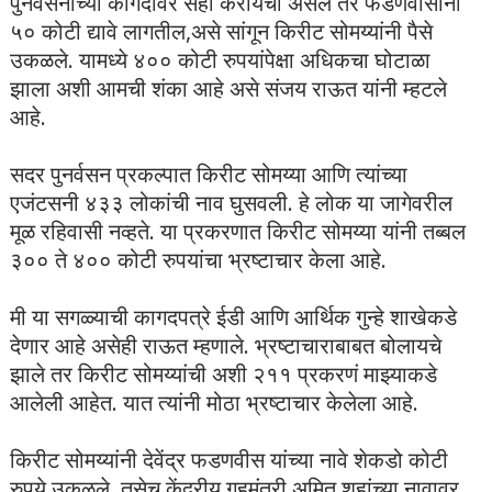
पुनर्वसनाच्या कागदावर सही करायची असेल तर फडणवीसांना
५० कोटी द्यावे लागतील,असे सांगून किरीट सोमय्यांनी पैसे
उकळले. यामध्ये ४०० कोटी रुपयांपेक्षा अधिकचा घोटाळा
झाला अशी आमची शंका आहे असे संजय राऊत यांनी म्हटले
आहे.
सदर पुनर्वसन प्रकल्पात किरीट सोमय्या आणि त्यांच्या
एजंटसनी ४३३ लोकांची नाव घुसवली. हे लोक या जागेवरील
मूळ रहिवासी नव्हते. या प्रकरणात किरीट सोमय्या यांनी तब्बल
३०० ते ४०० कोटी रुपयांचा भ्रष्टाचार केला आहे.
मी या सगळ्याची कागदपत्रे ईडी आणि आर्थिक गुन्हे शाखेकडे
देणार आहे असेही राऊत म्हणाले. भ्रष्टाचाराबाबत बोलायचे
झाले तर किरीट सोमय्यांची अशी २११ प्रकरणं माझ्याकडे
आलेली आहेत. यात त्यांनी मोठा भ्रष्टाचार केलेला आहे.
किरीट सोमय्यांनी देवेंद्र फडणवीस यांच्या नावे शेकडो कोटी
रुपये उकळले. तसेच केंद्रीय गृहमंत्री अमित शहांच्या नावावर