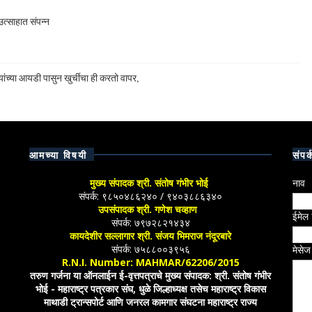
त्साहात संपन्न
ांच्या आयडी पासुन खुर्चीचा ही करतो वापर,
आमच्या विषयी
संपर्
मुख्य संपादक श्री. संतोष गंभीर भोई
नाव
संपर्क: ९८५०४८६२४० / ९४०३८८६३४०
उपसंपादक श्री. गणेश चव्हाण
ईमेल
संपर्क: ७९७२८२१४३४
कायदेशीर सल्लागार श्री. संजय भिमराज नंदूरबारे
संपर्क: ७५८८००३९५६
मेसे
R.N.I. Number: MAHMAR/62206/2015
तरुण गर्जना या ऑनलाईन ई-वृत्तपत्राचे मुख्य संपादक: श्री. संतोष गंभीर
भोई - महाराष्ट्र पत्रकार संघ, धुळे जिल्हाध्यक्ष तसेच महाराष्ट्र विकास
माथाडी ट्रान्सपोर्ट आणि जनरल कामगार संघटना महाराष्ट्र राज्य