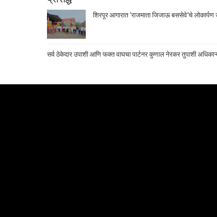
शिरपूर आगारात ‘राजमाता जिजाऊ बससेवे’चे लोकार्पण उ
सर्व ठेकेदार उपाशी आणि फक्त वाघचा पार्टनर कुणाल नेरकर तुपाशी अधिकाऱ्य