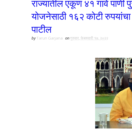
राज्यातील एकूण ४१ गावे पाणी प
योजनेसाठी १६२ कोटी रुपयांचा न
पाटील
by
Tarun Garjana
on
गुरुवार, फेब्रुवारी १७, २०२२