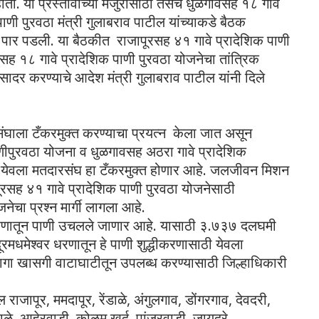
ोता. या प्रस्तावाच्या मंजुरीसाठी तसेच धुळगावसह १८ गावे
पाणी पुरवठा मंत्री गुलाबराव पाटील यांच्याकडे बैठक
 पार पडली. या बैठकीत राजापूरसह ४१ गावे प्रादेशिक पाणी
सह १८ गावे प्रादेशिक पाणी पुरवठा योजनेचा तांत्रिक
 सादर करण्याचे आदेश मंत्री गुलाबराव पाटील यांनी दिले
रसंघाला टँकरमुक्त करण्याचा प्रयत्न केला जात असून
ीपुरवठा योजना व धुळगावसह अठरा गावे प्रादेशिक
तर येवला मतदारसंघ हा टँकरमुक्त होणार आहे. जलजीवन मिशन
पूरसह ४१ गावे प्रादेशिक पाणी पुरवठा योजनेसाठी
नेचा प्रश्न मार्गी लागला आहे.
 धरणातून पाणी उचलले जाणार आहे. यासाठी ३.७३७ दलघमी
ूरमधमेश्वर धरणातून हे पाणी शुद्धीकरणासाठी येवला
ागा खासगी वाटाघाटीतून उपलब्ध करण्यासाठी जिल्हाधिकारी
राजापूर, ममदापूर, रेंडाळे, अंगुलगाव, डोंगरगाव, देवदरी,
ाळे, आहेरवाडी, कोळम खुर्द, पांजरवाडी, जायदरे,