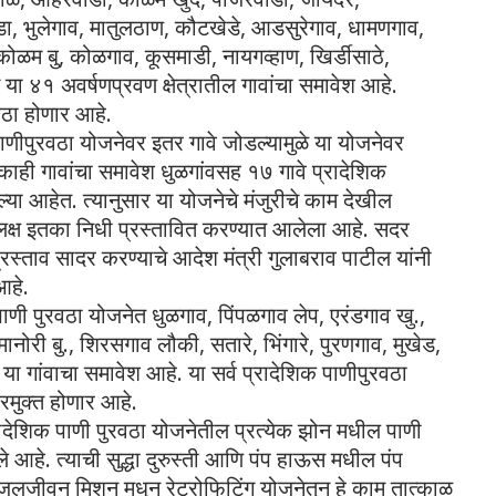
ा, भुलेगाव, मातुलठाण, कौटखेडे, आडसुरेगाव, धामणगाव,
ळम बु, कोळगाव, कूसमाडी, नायगव्हाण, खिर्डीसाठे,
या ४१ अवर्षणप्रवण क्षेत्रातील गावांचा समावेश आहे.
ुरवठा होणार आहे.
णीपुरवठा योजनेवर इतर गावे जोडल्यामुळे या योजनेवर
काही गावांचा समावेश धुळगांवसह १७ गावे प्रादेशिक
्या आहेत. त्यानुसार या योजनेचे मंजुरीचे काम देखील
क्ष इतका निधी प्रस्तावित करण्यात आलेला आहे. सदर
्रस्ताव सादर करण्याचे आदेश मंत्री गुलाबराव पाटील यांनी
आहे.
ाणी पुरवठा योजनेत धुळगाव, पिंपळगाव लेप, एरंडगाव खु.,
मानोरी बु., शिरसगाव लौकी, सतारे, भिंगारे, पुरणगाव, मुखेड,
या गांवाचा समावेश आहे. या सर्व प्रादेशिक पाणीपुरवठा
करमुक्त होणार आहे.
रादेशिक पाणी पुरवठा योजनेतील प्रत्येक झोन मधील पाणी
ले आहे. त्याची सुद्धा दुरुस्ती आणि पंप हाऊस मधील पंप
लजीवन मिशन मधून रेट्रोफिटिंग योजनेतून हे काम तात्काळ