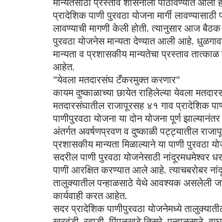
मान्यतेसाठी प्रस्ताव शासनाला पाठविण्यात आला ह
प्रादेशिक पाणी पुरवठा योजना मार्गी लावण्यासाठी 
लावण्याची मागणी केली होती. त्यानुसार आज बैठक
पुरवठा योजनेस मान्यता देण्यात आली आहे. धुळगाव
मान्यता व प्रशासकीय मान्यतेचा प्रस्ताव तात्काळ
आहेत.
"येवला मतदारसंघ टँकरमुक्त करणार"
कायम दुष्काळाच्या छायेत राहिलेल्या येवला मतदा
मतदारसंघातील राजापूरसह ४१ गाव प्रादेशिक पाण
पाणीपुरवठा योजना या दोन योजना पूर्ण झाल्यानं
अंतर्गत अवर्षणप्रवण व दुष्काळी पट्ट्यातील राजा
प्रशासकीय मान्यता मिळाल्याने या पाणी पुरवठा योज
सदरील पाणी पुरवठा योजनेसाठी नांदूरमधमेश्वर
पाणी आरक्षित करण्यात आले आहे. त्याचबरोबर नांद
तालुक्यातील पन्हाळसाठे येथे आवश्यक असलेली ज
कार्यवाही करत आहेत.
सदर प्रादेशिक पाणीपुरवठा योजनेमध्ये तालुक्यातील 
खरवंडी, रहाडी, पिंपळखुटे तिसरे, पन्हाळसाठे, वाघ