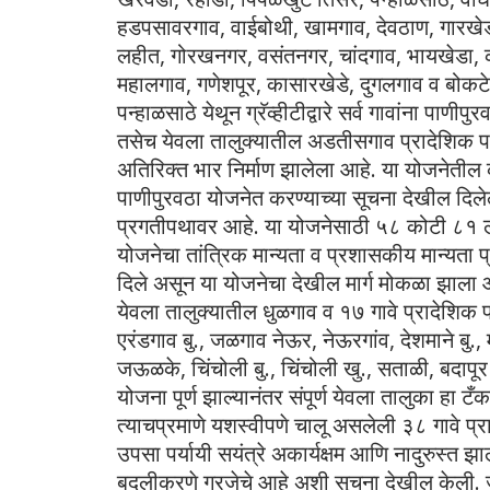
हडपसावरगाव, वाईबोथी, खामगाव, देवठाण, गारखेड
लहीत, गोरखनगर, वसंतनगर, चांदगाव, भायखेडा, को
महालगाव, गणेशपूर, कासारखेडे, दुगलगाव व बोकटे 
पन्हाळसाठे येथून ग्रॅव्हीटीद्वारे सर्व गावांना पाणीप
तसेच येवला तालुक्यातील अडतीसगाव प्रादेशिक पा
अतिरिक्त भार निर्माण झालेला आहे. या योजनेतील 
पाणीपुरवठा योजनेत करण्याच्या सूचना देखील दिलेल
प्रगतीपथावर आहे. या योजनेसाठी ५८ कोटी ८१ ल
योजनेचा तांत्रिक मान्यता व प्रशासकीय मान्यता प
दिले असून या योजनेचा देखील मार्ग मोकळा झाला 
येवला तालुक्यातील धुळगाव व १७ गावे प्रादेशिक प
एरंडगाव बु., जळगाव नेऊर, नेऊरगांव, देशमाने बु., 
जऊळके, चिंचोली बु., चिंचोली खु., सताळी, बदापूर 
योजना पूर्ण झाल्यानंतर संपूर्ण येवला तालुका हा टँ
त्याचप्रमाणे यशस्वीपणे चालू असलेली ३८ गावे प्
उपसा पर्यायी सयंत्रे अकार्यक्षम आणि नादुरुस्त झा
बदलीकरणे गरजेचे आहे अशी सूचना देखील केली. ज