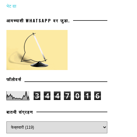
भेट द्या
आमच्याशी WHATSAPP वर जुडा.
फॉलोवर्स
3
4
4
7
0
1
6
बातमी संग्रहण