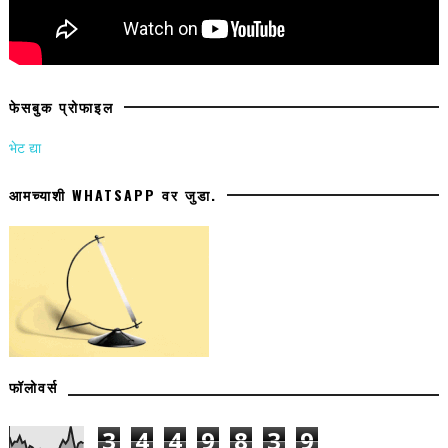
फेसबुक प्रोफाइल
भेट द्या
आमच्याशी WHATSAPP वर जुडा.
फॉलोवर्स
3
4
4
9
8
3
9