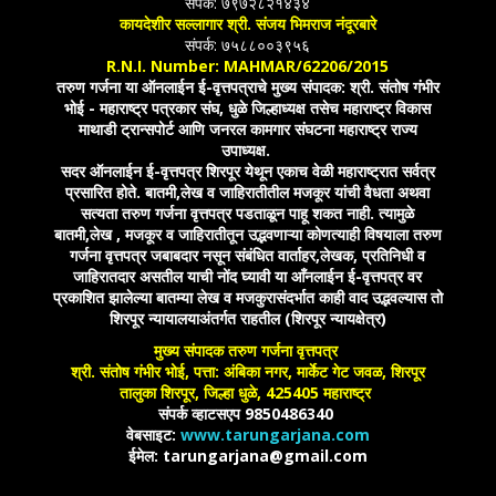
संपर्क: ७९७२८२१४३४
कायदेशीर सल्लागार श्री. संजय भिमराज नंदूरबारे
संपर्क: ७५८८००३९५६
R.N.I. Number: MAHMAR/62206/2015
तरुण गर्जना या ऑनलाईन ई-वृत्तपत्राचे मुख्य संपादक: श्री. संतोष गंभीर
भोई - महाराष्ट्र पत्रकार संघ, धुळे जिल्हाध्यक्ष तसेच महाराष्ट्र विकास
माथाडी ट्रान्सपोर्ट आणि जनरल कामगार संघटना महाराष्ट्र राज्य
उपाध्यक्ष.
सदर ऑनलाईन ई-वृत्तपत्र शिरपूर येथून एकाच वेळी महाराष्ट्रात सर्वत्र
प्रसारित होते. बातमी,लेख व जाहिरातीतील मजकूर यांची वैधता अथवा
सत्यता तरुण गर्जना वृत्तपत्र पडताळून पाहू शकत नाही. त्यामुळे
बातमी,लेख , मजकूर व जाहिरातीतून उद्भवणाऱ्या कोणत्याही विषयाला तरुण
गर्जना वृत्तपत्र जबाबदार नसून संबंधित वार्ताहर,लेखक, प्रतिनिधी व
जाहिरातदार असतील याची नोंद घ्यावी या आँनलाईन ई-वृत्तपत्र वर
प्रकाशित झालेल्या बातम्या लेख व मजकुरासंदर्भात काही वाद उद्भवल्यास तो
शिरपूर न्यायालयाअंतर्गत राहतील (शिरपूर न्यायक्षेत्र)
मुख्य संपादक तरुण गर्जना वृत्तपत्र
श्री. संतोष गंभीर भोई, पत्ता: अंबिका नगर, मार्केट गेट जवळ, शिरपूर
तालुका शिरपूर, जिल्हा धुळे, 425405 महाराष्ट्र
संपर्क व्हाटसएप 9850486340
वेबसाइट:
www.tarungarjana.com
ईमेल: tarungarjana@gmail.com