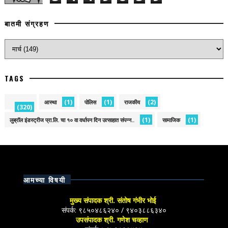
बातमी संग्रहण
TAGS
(1)
(1)
(2)
आस्था
पोलिस
राजकीय
(320)
(1)
(1)
लुब्रॉल इंडस्ट्रीज प्रा.लि. चा १० वा वर्धापन दिन उत्साहात संपन्न..
सामाजिक
आमच्या विषयी
मुख्य संपादक श्री. संतोष गंभीर भोई
संपर्क: ९८५०४८६२४० / ९४०३८८६३४०
उपसंपादक श्री. गणेश चव्हाण