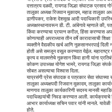
दत्तात्रय दळवी, रायगड जिल्हा संघाटक प्रसाद गो
तालुका अध्यक्ष रिजवान मुकादम, महाड तालुका अध्यक्
ढाणीपकर, राकेश देशमुख आदी पदाधिकारी उपस्थि
अध्यक्षस्थानावरून डी. टी. आंबेगावे म्हणाले की, प
किंवा करण्याचा प्रयत्न करील, हिंसा करण्यास अप
कोणत्याही अपराध्यास तीन वर्षे कारावासाची शिक्ष
व्यक्तीने वैद्यकीय खर्च आणि नुकसानभरपाई दिल
होती असे समजून वसूल करण्यात येईल. महाराष्ट्र प
कृत्य व मालमत्तेचे नुकसान किंवा हानी यांना प्रत
कोकण उपाध्यक्ष योगेश भामरे, रायगड जिल्हा संपर्क
सोबत असल्याचा विश्वास दिला.
याप्रसंगी प्रेस संपादक व पत्रकार सेवा संघाच्य
तालुका अध्यक्षपदी रिजवान मुकादम, तालुका कार्याध्
माणगाव तालुका कार्यकारिणी सदस्य मानसी महाडिक,
पदाधिकार्‍यांची निवड करण्यात आली. कार्यक्रमाचे
आभार कार्याध्यक्ष सचिन पवार यांनी मानले. यावे
होते.