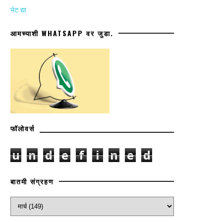
भेट द्या
आमच्याशी WHATSAPP वर जुडा.
फॉलोवर्स
u
n
d
e
f
i
n
e
d
बातमी संग्रहण