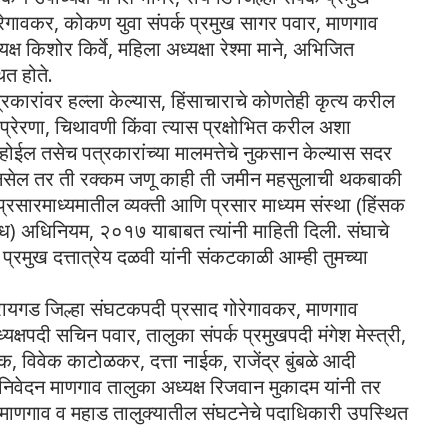
रेगावकर, कोकण युवा संपर्क प्रमुख सागर पवार, माणगाव
ष किशोर किर्वे, महिला अध्यक्षा रेश्मा माने, अभिजित
त होते.
त्रकारांवर हल्ला केल्यास, हिंसाचाराचे कोणतेही कृत्य करील
प्रेरणा, चिथावणी किंवा त्यास प्रक्षोभित करील अशा
ा होईल तसेच पत्रकारांच्या मालमत्तेचे नुकसान केल्यास सदर
ी नसेल तर ती रक्कम जणू काही ती जमीन महसुलाची थकबाकी
्रसारमाध्यमातील व्यक्ती आणि प्रसार माध्यम संस्था (हिंसक
िबंध) अधिनियम, २०१७ याबाबत त्यांनी माहिती दिली. संघाचे
 प्रमुख दत्तात्रेय दळवी यांनी संकटकाळी आम्ही तुमच्या
ा रायगड जिल्हा संघटकपदी प्रसाद गोरेगावकर, माणगाव
यक्षपदी सचिन पवार, तालुका संपर्क प्रमुखपदी मंगेश मेस्त्री,
 विवेक काटोळकर, दत्ता नाईक, राजेंद्र बुंबळे आदी
 निवेदन माणगाव तालुका अध्यक्ष रिजवान मुकादम यांनी तर
ळी माणगाव व महाड तालुक्यातील संघटनेचे पदाधिकारी उपस्थित