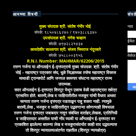
आमच्या विषयी
संपर्
मुख्य संपादक श्री. संतोष गंभीर भोई
नाव
संपर्क: ९८५०४८६२४० / ९४०३८८६३४०
उपसंपादक श्री. गणेश चव्हाण
ईमेल
संपर्क: ७९७२८२१४३४
कायदेशीर सल्लागार श्री. संजय भिमराज नंदूरबारे
संपर्क: ७५८८००३९५६
मेसे
R.N.I. Number: MAHMAR/62206/2015
तरुण गर्जना या ऑनलाईन ई-वृत्तपत्राचे मुख्य संपादक: श्री. संतोष गंभीर
भोई - महाराष्ट्र पत्रकार संघ, धुळे जिल्हाध्यक्ष तसेच महाराष्ट्र विकास
माथाडी ट्रान्सपोर्ट आणि जनरल कामगार संघटना महाराष्ट्र राज्य
उपाध्यक्ष.
सदर ऑनलाईन ई-वृत्तपत्र शिरपूर येथून एकाच वेळी महाराष्ट्रात सर्वत्र
प्रसारित होते. बातमी,लेख व जाहिरातीतील मजकूर यांची वैधता अथवा
सत्यता तरुण गर्जना वृत्तपत्र पडताळून पाहू शकत नाही. त्यामुळे
बातमी,लेख , मजकूर व जाहिरातीतून उद्भवणाऱ्या कोणत्याही विषयाला
तरुण गर्जना वृत्तपत्र जबाबदार नसून संबंधित वार्ताहर,लेखक, प्रतिनिधी
व जाहिरातदार असतील याची नोंद घ्यावी या आँनलाईन ई-वृत्तपत्र वर
प्रकाशित झालेल्या बातम्या लेख व मजकुरासंदर्भात काही वाद उद्भवल्यास
तो शिरपूर न्यायालयाअंतर्गत राहतील (शिरपूर न्यायक्षेत्र)