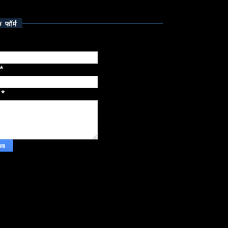
क फॉर्म
*
ज
*