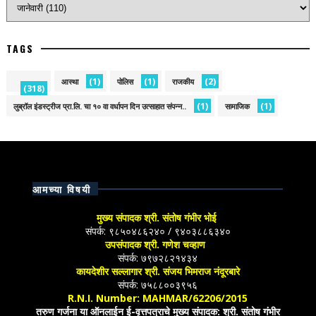
TAGS
(1)
(1)
(2)
आस्था
पोलिस
राजकीय
(318)
(1)
(1)
लुब्रॉल इंडस्ट्रीज प्रा.लि. चा १० वा वर्धापन दिन उत्साहात संपन्न..
सामाजिक
आमच्या विषयी
मुख्य संपादक श्री. संतोष गंभीर भोई
संपर्क: ९८५०४८६२४० / ९४०३८८६३४०
उपसंपादक श्री. गणेश चव्हाण
संपर्क: ७९७२८२१४३४
कायदेशीर सल्लागार श्री. संजय भिमराज नंदूरबारे
संपर्क: ७५८८००३९५६
R.N.I. Number: MAHMAR/62206/2015
तरुण गर्जना या ऑनलाईन ई-वृत्तपत्राचे मुख्य संपादक: श्री. संतोष गंभीर