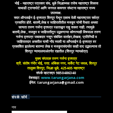
भोई - महाराष्ट्र पत्रकार संघ, धुळे जिल्हाध्यक्ष तसेच महाराष्ट्र विकास
माथाडी ट्रान्सपोर्ट आणि जनरल कामगार संघटना महाराष्ट्र राज्य
उपाध्यक्ष.
सदर ऑनलाईन ई-वृत्तपत्र शिरपूर येथून एकाच वेळी महाराष्ट्रात सर्वत्र
प्रसारित होते. बातमी,लेख व जाहिरातीतील मजकूर यांची वैधता अथवा
सत्यता तरुण गर्जना वृत्तपत्र पडताळून पाहू शकत नाही. त्यामुळे
बातमी,लेख , मजकूर व जाहिरातीतून उद्भवणाऱ्या कोणत्याही विषयाला तरुण
गर्जना वृत्तपत्र जबाबदार नसून संबंधित वार्ताहर,लेखक, प्रतिनिधी व
जाहिरातदार असतील याची नोंद घ्यावी या आँनलाईन ई-वृत्तपत्र वर
प्रकाशित झालेल्या बातम्या लेख व मजकुरासंदर्भात काही वाद उद्भवल्यास तो
शिरपूर न्यायालयाअंतर्गत राहतील (शिरपूर न्यायक्षेत्र)
मुख्य संपादक तरुण गर्जना वृत्तपत्र
श्री. संतोष गंभीर भोई, पत्ता: अंबिका नगर, मार्केट गेट जवळ, शिरपूर
तालुका शिरपूर, जिल्हा धुळे, 425405 महाराष्ट्र
संपर्क व्हाटसएप 9850486340
वेबसाइट:
www.tarungarjana.com
ईमेल: tarungarjana@gmail.com
संपर्क फॉर्म
नाव