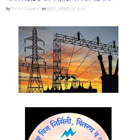
by
Tarun Garjana
on
बुधवार, जानेवारी ०४, २०२३