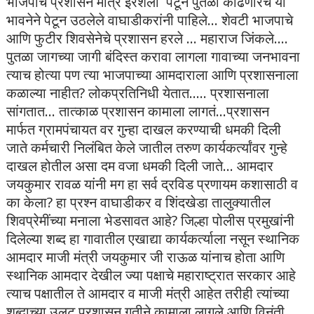
भाजपाचे प्रशासन मात्र इरशेला पेटून पुतळा काढणारच या
भावनेने पेटून उठलेले वाघाडीकरांनी पाहिले... शेवटी भाजपाचे
आणि फुटीर शिवसेनेचे प्रशासन हरले ... महाराज जिंकले....
पुतळा जागच्या जागी बंदिस्त करावा लागला गावाच्या जनभावना
त्याच होत्या पण त्या भाजपाच्या आमदाराला आणि प्रशासनाला
कळाल्या नाहीत? लोकप्रतिनिधी येतात..... प्रशासनाला
सांगतात... तात्काळ प्रशासन कामाला लागतं...प्रशासन
मार्फत ग्रामपंचायत वर गुन्हा दाखल करण्याची धमकी दिली
जाते कर्मचारी निलंबित केले जातील तरुण कार्यकर्त्यांवर गुन्हे
दाखल होतील असा दम वजा धमकी दिली जाते... आमदार
जयकुमार रावळ यांनी मग हा सर्व द्रविड प्रणायम कशासाठी व
का केला? हा प्रश्न वाघाडीकर व शिंदखेडा तालुक्यातील
शिवप्रेमींच्या मनाला भेडसावत आहे? जिल्हा पोलीस प्रमुखांनी
दिलेल्या शब्द हा गावातील एखाद्या कार्यकर्त्याला नसून स्थानिक
आमदार माजी मंत्री जयकुमार जी राऊळ यांनाच होता आणि
स्थानिक आमदार देखील ज्या पक्षाचे महाराष्ट्रात सरकार आहे
त्याच पक्षातील ते आमदार व माजी मंत्री आहेत तरीही त्यांच्या
शब्दाच्या उलट प्रशासन गतीने कामाला लागले आणि विनंती