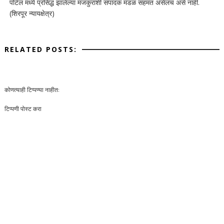
पोर्टल मध्ये प्रसिद्ध झालेल्या मजकुराशी संपादक मंडळ सहमत असेलच असे नाही.
(शिरपूर न्यायक्षेत्र)
RELATED POSTS:
कोणत्याही टिप्पण्‍या नाहीत:
टिप्पणी पोस्ट करा