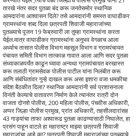
करण्यात येईल ,त्याच वेळी जिल्ह्याचे पोलीस प्रमुख यांनी 21
तारखे नंतर सदर पुतळा बंद करू जनतेसमोर स्थानिक
आमदारांना आश्वासन दिले? तसे आमदारांनी समस्त वाघाडीकर
ग्रामस्थांना शब्द दिला छत्रपती शिवाजी महाराजांच्या
पुतळ्याचे पूजन 19 फेब्रुवारी ला तुम्हा ग्रामस्थांना करता
येईल.मात्र वाघाडीकर ग्रामस्थांना अनुभव वेगळाच आला
अर्ध्याच तासात पोलीस विभाग महसूल विभाग व ग्रामपंचायत
पंचायत समिती विभाग तात्काळ गावात आला आणि सदर पुतळा
संध्याकाळपर्यंत काढून घ्यावा अन्यथा ग्रामपंचायत बरखास्त
करू तलाठी ग्रामसेवक पोलीस पाटील यांना निलंबीत करू
आणि संबंधितांवर गुन्हे दाखल करू असा इशारा वजा धमकीचा
संदेश बैठकीत दिला? स्थानिक आमदारांनी सर्व प्रशासनाला
विनंती केल्याचे वातावरण निर्माण केले त्यानंतर रात्री दोन
वाजता दोनशे पोलीस, 200 महिला पोलीस, पंचवीस अधिकारी,
अप्पर जिल्हा पोलीस प्रमुख, प्रांत अधिकारी, तहसीलदारांसह
43 गाड्यांचा ताफा अश्वारूढ पुतळा काढण्यासाठी निघालेत, हा
प्रसंग पाहून वाटले हा महाराष्ट्र माझ्या छत्रपती शिवाजी
महाराजांचा आहे का? छत्रपती शिवाजी महाराजांच्या पुतळ्याचे