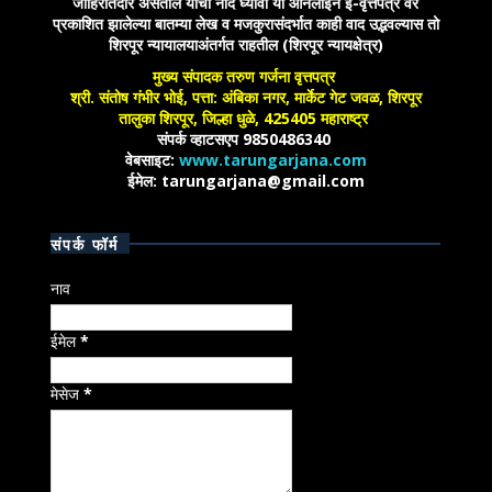
जाहिरातदार असतील याची नोंद घ्यावी या आँनलाईन ई-वृत्तपत्र वर
प्रकाशित झालेल्या बातम्या लेख व मजकुरासंदर्भात काही वाद उद्भवल्यास तो
शिरपूर न्यायालयाअंतर्गत राहतील (शिरपूर न्यायक्षेत्र)
मुख्य संपादक तरुण गर्जना वृत्तपत्र
श्री. संतोष गंभीर भोई, पत्ता: अंबिका नगर, मार्केट गेट जवळ, शिरपूर
तालुका शिरपूर, जिल्हा धुळे, 425405 महाराष्ट्र
संपर्क व्हाटसएप 9850486340
वेबसाइट:
www.tarungarjana.com
ईमेल: tarungarjana@gmail.com
संपर्क फॉर्म
नाव
ईमेल
*
मेसेज
*