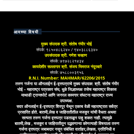
आमच्या विषयी
मुख्य संपादक श्री. संतोष गंभीर भोई
संपर्क: ९८५०४८६२४० / ९४०३८८६३४०
उपसंपादक श्री. गणेश चव्हाण
संपर्क: ७९७२८२१४३४
कायदेशीर सल्लागार श्री. संजय भिमराज नंदूरबारे
संपर्क: ७५८८००३९५६
R.N.I. Number: MAHMAR/62206/2015
तरुण गर्जना या ऑनलाईन ई-वृत्तपत्राचे मुख्य संपादक: श्री. संतोष गंभीर
भोई - महाराष्ट्र पत्रकार संघ, धुळे जिल्हाध्यक्ष तसेच महाराष्ट्र विकास
माथाडी ट्रान्सपोर्ट आणि जनरल कामगार संघटना महाराष्ट्र राज्य
उपाध्यक्ष.
सदर ऑनलाईन ई-वृत्तपत्र शिरपूर येथून एकाच वेळी महाराष्ट्रात सर्वत्र
प्रसारित होते. बातमी,लेख व जाहिरातीतील मजकूर यांची वैधता अथवा
सत्यता तरुण गर्जना वृत्तपत्र पडताळून पाहू शकत नाही. त्यामुळे
बातमी,लेख , मजकूर व जाहिरातीतून उद्भवणाऱ्या कोणत्याही विषयाला तरुण
गर्जना वृत्तपत्र जबाबदार नसून संबंधित वार्ताहर,लेखक, प्रतिनिधी व