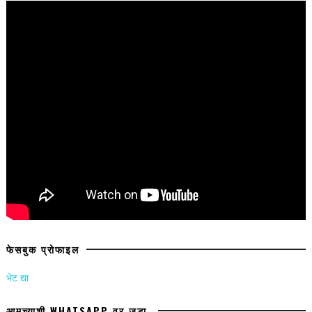
फेसबुक प्रोफाइल
भेट द्या
आमच्याशी WHATSAPP वर जुडा.