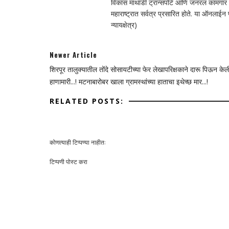
विकास माथाडी ट्रान्सपोर्ट आणि जनरल कामगार सं
महाराष्ट्रात सर्वत्र प्रसारित होते. या ऑनलाई
न्यायक्षेत्र)
Newer Article
शिरपूर तालुक्यातील तोंदे सोसायटीच्या फेर लेखापरिक्षकाने दारू पिऊन केल
हाणामारी...! मटनाबारोबर खाला ग्रामस्थांच्या हाताचा इथेच्छ मार...!
RELATED POSTS:
कोणत्याही टिप्पण्‍या नाहीत:
टिप्पणी पोस्ट करा