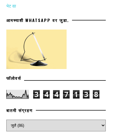
भेट द्या
आमच्याशी WHATSAPP वर जुडा.
फॉलोवर्स
3
4
4
7
1
3
8
बातमी संग्रहण