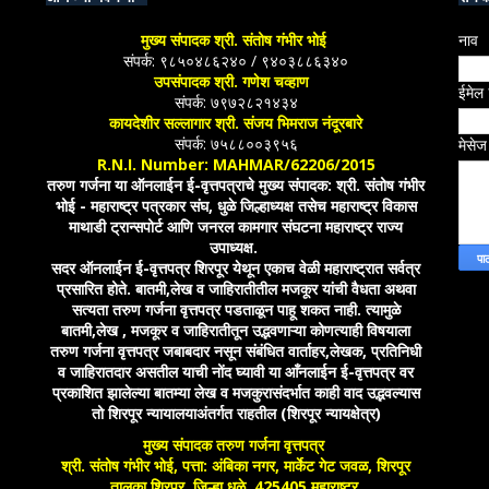
मुख्य संपादक श्री. संतोष गंभीर भोई
नाव
संपर्क: ९८५०४८६२४० / ९४०३८८६३४०
उपसंपादक श्री. गणेश चव्हाण
ईमेल
संपर्क: ७९७२८२१४३४
कायदेशीर सल्लागार श्री. संजय भिमराज नंदूरबारे
संपर्क: ७५८८००३९५६
मेसे
R.N.I. Number: MAHMAR/62206/2015
तरुण गर्जना या ऑनलाईन ई-वृत्तपत्राचे मुख्य संपादक: श्री. संतोष गंभीर
भोई - महाराष्ट्र पत्रकार संघ, धुळे जिल्हाध्यक्ष तसेच महाराष्ट्र विकास
माथाडी ट्रान्सपोर्ट आणि जनरल कामगार संघटना महाराष्ट्र राज्य
उपाध्यक्ष.
सदर ऑनलाईन ई-वृत्तपत्र शिरपूर येथून एकाच वेळी महाराष्ट्रात सर्वत्र
प्रसारित होते. बातमी,लेख व जाहिरातीतील मजकूर यांची वैधता अथवा
सत्यता तरुण गर्जना वृत्तपत्र पडताळून पाहू शकत नाही. त्यामुळे
बातमी,लेख , मजकूर व जाहिरातीतून उद्भवणाऱ्या कोणत्याही विषयाला
तरुण गर्जना वृत्तपत्र जबाबदार नसून संबंधित वार्ताहर,लेखक, प्रतिनिधी
व जाहिरातदार असतील याची नोंद घ्यावी या आँनलाईन ई-वृत्तपत्र वर
प्रकाशित झालेल्या बातम्या लेख व मजकुरासंदर्भात काही वाद उद्भवल्यास
तो शिरपूर न्यायालयाअंतर्गत राहतील (शिरपूर न्यायक्षेत्र)
मुख्य संपादक तरुण गर्जना वृत्तपत्र
श्री. संतोष गंभीर भोई, पत्ता: अंबिका नगर, मार्केट गेट जवळ, शिरपूर
तालुका शिरपूर, जिल्हा धुळे, 425405 महाराष्ट्र