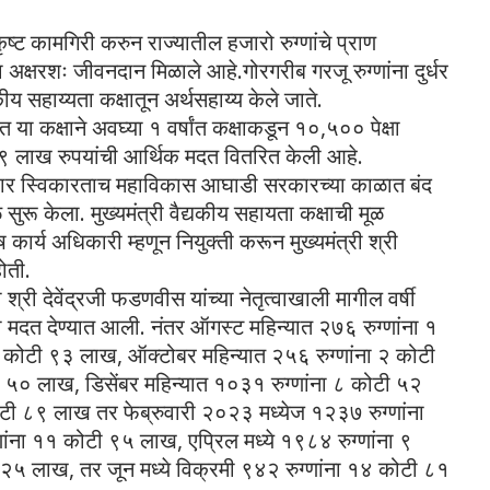
त्कृष्ट कामगिरी करुन राज्यातील हजारो रुग्णांचे प्राण
 अक्षरशः जीवनदान मिळाले आहे.गोरगरीब गरजू रुग्णांना दुर्धर
कीय सहाय्यता कक्षातून अर्थसहाय्य केले जाते.
ा कक्षाने अवघ्या १ वर्षांत कक्षाकडून १०,५०० पेक्षा
९ लाख रुपयांची आर्थिक मदत वितरित केली आहे.
ार्यभार स्विकारताच महाविकास आघाडी सरकारच्या काळात बंद
 सुरू केला. मुख्यमंत्री वैद्यकीय सहायता कक्षाची मूळ
ष कार्य अधिकारी म्हणून नियुक्ती करून मुख्यमंत्री श्री
ोती.
श्री देवेंद्रजी फडणवीस यांच्या नेतृत्वाखाली मागील वर्षी
ी मदत देण्यात आली. नंतर ऑगस्ट महिन्यात २७६ रुग्णांना १
 १ कोटी ९३ लाख, ऑक्टोबर महिन्यात २५६ रुग्णांना २ कोटी
टी ५० लाख, डिसेंबर महिन्यात १०३१ रुग्णांना ८ कोटी ५२
ोटी ८९ लाख तर फेब्रुवारी २०२३ मध्येज १२३७ रुग्णांना
ंना ११ कोटी ९५ लाख, एप्रिल मध्ये १९८४ रुग्णांना ९
 २५ लाख, तर जून मध्ये विक्रमी ९४२ रुग्णांना १४ कोटी ८१