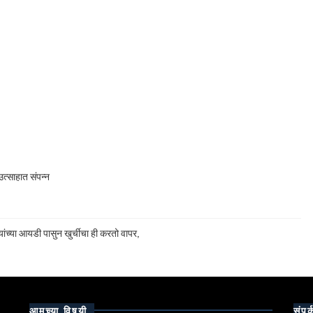
त्साहात संपन्न
ांच्या आयडी पासुन खुर्चीचा ही करतो वापर,
आमच्या विषयी
संपर्