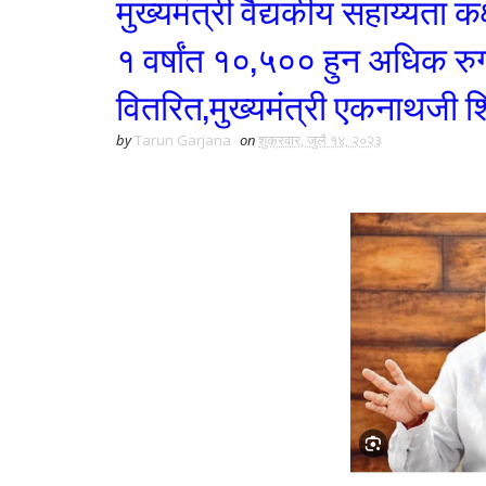
मुख्यमंत्री वैद्यकीय सहाय्यता 
१ वर्षांत १०,५०० हुन अधिक रु
वितरित,मुख्यमंत्री एकनाथजी शिंद
by
Tarun Garjana
on
शुक्रवार, जुलै १४, २०२३