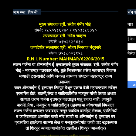
आमच्या विषयी
संपर्
मुख्य संपादक श्री. संतोष गंभीर भोई
नाव
संपर्क: ९८५०४८६२४० / ९४०३८८६३४०
उपसंपादक श्री. गणेश चव्हाण
ईमेल
संपर्क: ७९७२८२१४३४
कायदेशीर सल्लागार श्री. संजय भिमराज नंदूरबारे
संपर्क: ७५८८००३९५६
मेसे
R.N.I. Number: MAHMAR/62206/2015
तरुण गर्जना या ऑनलाईन ई-वृत्तपत्राचे मुख्य संपादक: श्री. संतोष गंभीर
भोई - महाराष्ट्र पत्रकार संघ, धुळे जिल्हाध्यक्ष तसेच महाराष्ट्र विकास
माथाडी ट्रान्सपोर्ट आणि जनरल कामगार संघटना महाराष्ट्र राज्य
उपाध्यक्ष.
सदर ऑनलाईन ई-वृत्तपत्र शिरपूर येथून एकाच वेळी महाराष्ट्रात सर्वत्र
प्रसारित होते. बातमी,लेख व जाहिरातीतील मजकूर यांची वैधता अथवा
सत्यता तरुण गर्जना वृत्तपत्र पडताळून पाहू शकत नाही. त्यामुळे
बातमी,लेख , मजकूर व जाहिरातीतून उद्भवणाऱ्या कोणत्याही विषयाला
तरुण गर्जना वृत्तपत्र जबाबदार नसून संबंधित वार्ताहर,लेखक, प्रतिनिधी
व जाहिरातदार असतील याची नोंद घ्यावी या आँनलाईन ई-वृत्तपत्र वर
प्रकाशित झालेल्या बातम्या लेख व मजकुरासंदर्भात काही वाद उद्भवल्यास
तो शिरपूर न्यायालयाअंतर्गत राहतील (शिरपूर न्यायक्षेत्र)