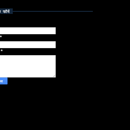
क फॉर्म
*
ज
*