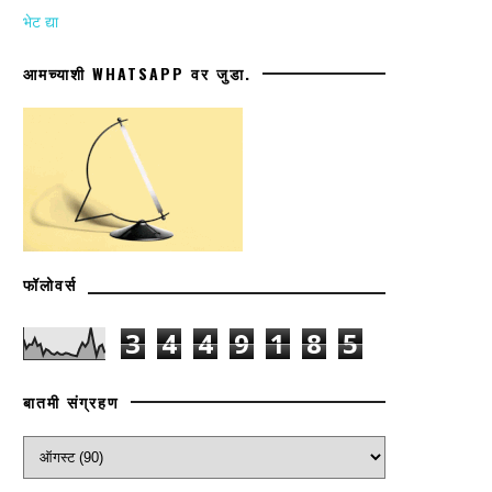
भेट द्या
आमच्याशी WHATSAPP वर जुडा.
फॉलोवर्स
3
4
4
9
1
8
5
बातमी संग्रहण