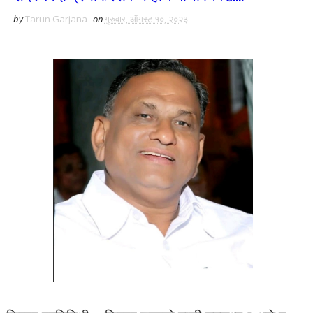
by
Tarun Garjana
on
गुरुवार, ऑगस्ट १०, २०२३