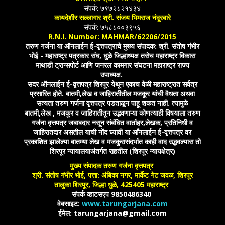
संपर्क: ७९७२८२१४३४
कायदेशीर सल्लागार श्री. संजय भिमराज नंदूरबारे
संपर्क: ७५८८००३९५६
R.N.I. Number: MAHMAR/62206/2015
तरुण गर्जना या ऑनलाईन ई-वृत्तपत्राचे मुख्य संपादक: श्री. संतोष गंभीर
भोई - महाराष्ट्र पत्रकार संघ, धुळे जिल्हाध्यक्ष तसेच महाराष्ट्र विकास
माथाडी ट्रान्सपोर्ट आणि जनरल कामगार संघटना महाराष्ट्र राज्य
उपाध्यक्ष.
सदर ऑनलाईन ई-वृत्तपत्र शिरपूर येथून एकाच वेळी महाराष्ट्रात सर्वत्र
प्रसारित होते. बातमी,लेख व जाहिरातीतील मजकूर यांची वैधता अथवा
सत्यता तरुण गर्जना वृत्तपत्र पडताळून पाहू शकत नाही. त्यामुळे
बातमी,लेख , मजकूर व जाहिरातीतून उद्भवणाऱ्या कोणत्याही विषयाला तरुण
गर्जना वृत्तपत्र जबाबदार नसून संबंधित वार्ताहर,लेखक, प्रतिनिधी व
जाहिरातदार असतील याची नोंद घ्यावी या आँनलाईन ई-वृत्तपत्र वर
प्रकाशित झालेल्या बातम्या लेख व मजकुरासंदर्भात काही वाद उद्भवल्यास तो
शिरपूर न्यायालयाअंतर्गत राहतील (शिरपूर न्यायक्षेत्र)
मुख्य संपादक तरुण गर्जना वृत्तपत्र
श्री. संतोष गंभीर भोई, पत्ता: अंबिका नगर, मार्केट गेट जवळ, शिरपूर
तालुका शिरपूर, जिल्हा धुळे, 425405 महाराष्ट्र
संपर्क व्हाटसएप 9850486340
वेबसाइट:
www.tarungarjana.com
ईमेल: tarungarjana@gmail.com