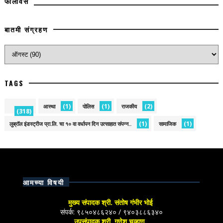
फॉलोवर्स
बातमी संग्रहण
TAGS
(1)
(1)
(2)
आस्था
पोलिस
राजकीय
(318)
(1)
(1)
लुब्रॉल इंडस्ट्रीज प्रा.लि. चा १० वा वर्धापन दिन उत्साहात संपन्न..
सामाजिक
आमच्या विषयी
मुख्य संपादक श्री. संतोष गंभीर भोई
संपर्क: ९८५०४८६२४० / ९४०३८८६३४०
उपसंपादक श्री. गणेश चव्हाण