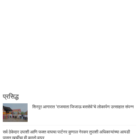
प्रसिद्ध
शिरपूर आगारात ‘राजमाता जिजाऊ बससेवे’चे लोकार्पण उत्साहात संपन्न
सर्व ठेकेदार उपाशी आणि फक्त वाघचा पार्टनर कुणाल नेरकर तुपाशी अधिकाऱ्यांच्या आयडी
पासुन खुर्चीचा ही करतो वापर,