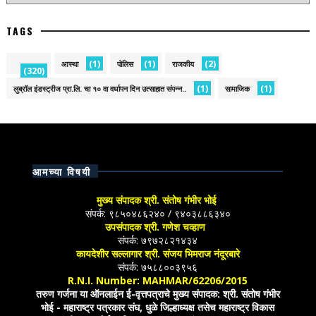
TAGS
(1)
(1)
(2)
आस्था
पोलिस
राजकीय
(320)
(1)
(1)
लुब्रॉल इंडस्ट्रीज प्रा.लि. चा १० वा वर्धापन दिन उत्साहात संपन्न..
सामाजिक
आमच्या विषयी
मुख्य संपादक श्री. संतोष गंभीर भोई
संपर्क: ९८५०४८६२४० / ९४०३८८६३४०
उपसंपादक श्री. गणेश चव्हाण
संपर्क: ७९७२८२१४३४
कायदेशीर सल्लागार श्री. संजय भिमराज नंदूरबारे
संपर्क: ७५८८००३९५६
R.N.I. Number: MAHMAR/62206/2015
तरुण गर्जना या ऑनलाईन ई-वृत्तपत्राचे मुख्य संपादक: श्री. संतोष गंभीर
भोई - महाराष्ट्र पत्रकार संघ, धुळे जिल्हाध्यक्ष तसेच महाराष्ट्र विकास