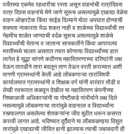
पर्यंतच्या एकमेव रहधारीचा रस्ता असून वाहनांची रात्रंदिवस
रात्र दिवस वाहनांचे येणे जाणे सुरूच असल्यामुळे एखाद्या वेळेस
वाहन ओव्हरटेक किंवा साईड दिल्याने मोठा अपघात होण्याची
शक्यता नाकारता येऊ शकत नाही व शाळेच्या विद्यार्थ्यांची तर
नेहमीच शाळेत जाण्याची वर्दळ सुरूच असल्यामुळे शाळेचे
विद्यार्थ्यांची येताना व जाताना सायकलीने किंवा आपापल्या
मस्तीमध्ये चालत असतात त्यात कोणत्या विद्यार्थ्यांच्या हात
लागेल हे सुद्धा सांगणे कठीणच महावितरणाच्या वरिष्ठांनी लक्ष
देऊन तातडीने तारा बदलून ताण देऊन वरती कराव्यात अशी
मागणी ग्रामस्थांनी केली आहे लोंबकणाऱ्या तारांविषयी
कार्यालयात ग्रामस्थांनी व शिक्षक वर्ग यांनी वारंवार तोंडी व
लेखी स्वरूपात कळवून देखील या महावितरण कंपनीच्या
निष्काळजी अधिकाऱ्यांनी या गोष्टीकडे गांभीर्याने लक्ष दिले
नसल्यामुळे लोबकणाऱ्या तारांमुळे वाहनाला व विद्यार्थ्यांना
रस्त्यालगत असलेल्या शेतकऱ्यांना जीव मुठीत धरून कसरत
करावी लागत आहे. भविष्यात दुर्दैवाने या लोंबकळणार्‍या विद्युत
तारांमुळे एखाद्याची जीवित हानी झाल्यास त्याची जबाबदारी ही