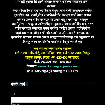
माथाडी ट्रान्सपोर्ट आणि जनरल कामगार संघटना महाराष्ट्र राज्य
उपाध्यक्ष.
सदर ऑनलाईन ई-वृत्तपत्र शिरपूर येथून एकाच वेळी महाराष्ट्रात सर्वत्र
प्रसारित होते. बातमी,लेख व जाहिरातीतील मजकूर यांची वैधता अथवा
सत्यता तरुण गर्जना वृत्तपत्र पडताळून पाहू शकत नाही. त्यामुळे
बातमी,लेख , मजकूर व जाहिरातीतून उद्भवणाऱ्या कोणत्याही विषयाला तरुण
गर्जना वृत्तपत्र जबाबदार नसून संबंधित वार्ताहर,लेखक, प्रतिनिधी व
जाहिरातदार असतील याची नोंद घ्यावी या आँनलाईन ई-वृत्तपत्र वर
प्रकाशित झालेल्या बातम्या लेख व मजकुरासंदर्भात काही वाद उद्भवल्यास तो
शिरपूर न्यायालयाअंतर्गत राहतील (शिरपूर न्यायक्षेत्र)
मुख्य संपादक तरुण गर्जना वृत्तपत्र
श्री. संतोष गंभीर भोई, पत्ता: अंबिका नगर, मार्केट गेट जवळ, शिरपूर
तालुका शिरपूर, जिल्हा धुळे, 425405 महाराष्ट्र
संपर्क व्हाटसएप 9850486340
वेबसाइट:
www.tarungarjana.com
ईमेल: tarungarjana@gmail.com
संपर्क फॉर्म
नाव
ईमेल
*