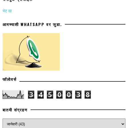
भेट द्या
आमच्याशी WHATSAPP वर जुडा.
फॉलोवर्स
3
4
5
0
0
3
8
बातमी संग्रहण