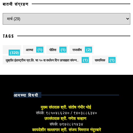
बातमी संग्रहण
TAGS
(1)
(1)
(2)
आस्था
पोलिस
राजकीय
(320)
(1)
(1)
लुब्रॉल इंडस्ट्रीज प्रा.लि. चा १० वा वर्धापन दिन उत्साहात संपन्न..
सामाजिक
आमच्या विषयी
मुख्य संपादक श्री. संतोष गंभीर भोई
संपर्क: ९८५०४८६२४० / ९४०३८८६३४०
उपसंपादक श्री. गणेश चव्हाण
संपर्क: ७९७२८२१४३४
कायदेशीर सल्लागार श्री. संजय भिमराज नंदूरबारे