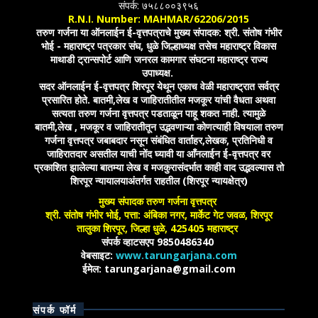
संपर्क: ७५८८००३९५६
R.N.I. Number: MAHMAR/62206/2015
तरुण गर्जना या ऑनलाईन ई-वृत्तपत्राचे मुख्य संपादक: श्री. संतोष गंभीर
भोई - महाराष्ट्र पत्रकार संघ, धुळे जिल्हाध्यक्ष तसेच महाराष्ट्र विकास
माथाडी ट्रान्सपोर्ट आणि जनरल कामगार संघटना महाराष्ट्र राज्य
उपाध्यक्ष.
सदर ऑनलाईन ई-वृत्तपत्र शिरपूर येथून एकाच वेळी महाराष्ट्रात सर्वत्र
प्रसारित होते. बातमी,लेख व जाहिरातीतील मजकूर यांची वैधता अथवा
सत्यता तरुण गर्जना वृत्तपत्र पडताळून पाहू शकत नाही. त्यामुळे
बातमी,लेख , मजकूर व जाहिरातीतून उद्भवणाऱ्या कोणत्याही विषयाला तरुण
गर्जना वृत्तपत्र जबाबदार नसून संबंधित वार्ताहर,लेखक, प्रतिनिधी व
जाहिरातदार असतील याची नोंद घ्यावी या आँनलाईन ई-वृत्तपत्र वर
प्रकाशित झालेल्या बातम्या लेख व मजकुरासंदर्भात काही वाद उद्भवल्यास तो
शिरपूर न्यायालयाअंतर्गत राहतील (शिरपूर न्यायक्षेत्र)
मुख्य संपादक तरुण गर्जना वृत्तपत्र
श्री. संतोष गंभीर भोई, पत्ता: अंबिका नगर, मार्केट गेट जवळ, शिरपूर
तालुका शिरपूर, जिल्हा धुळे, 425405 महाराष्ट्र
संपर्क व्हाटसएप 9850486340
वेबसाइट:
www.tarungarjana.com
ईमेल: tarungarjana@gmail.com
संपर्क फॉर्म