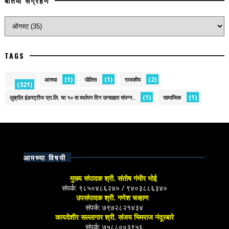
बातमी संग्रहण
TAGS
(1)
(1)
(2)
आस्था
पोलिस
राजकीय
(321)
(1)
(1)
लुब्रॉल इंडस्ट्रीज प्रा.लि. चा १० वा वर्धापन दिन उत्साहात संपन्न..
सामाजिक
आमच्या विषयी
मुख्य संपादक श्री. संतोष गंभीर भोई
संपर्क: ९८५०४८६२४० / ९४०३८८६३४०
उपसंपादक श्री. गणेश चव्हाण
संपर्क: ७९७२८२१४३४
कायदेशीर सल्लागार श्री. संजय भिमराज नंदूरबारे
संपर्क: ७५८८००३९५६