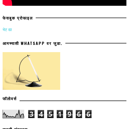
फेसबुक प्रोफाइल
भेट द्या
आमच्याशी WHATSAPP वर जुडा.
फॉलोवर्स
3
4
5
1
9
6
6