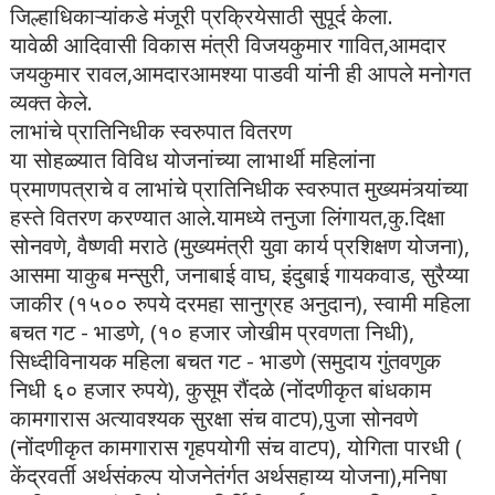
जिल्हाधिकाऱ्यांकडे मंजूरी प्रक्रियेसाठी सुपूर्द केला.
यावेळी आदिवासी विकास मंत्री विजयकुमार गावित,आमदार
जयकुमार रावल,आमदारआमश्या पाडवी यांनी ही आपले मनोगत
व्यक्त केले.
लाभांचे प्रातिनिधीक स्वरुपात वितरण
या सोहळ्यात विविध योजनांच्या लाभार्थी महिलांना
प्रमाणपत्राचे व लाभांचे प्रातिनिधीक स्वरुपात मुख्यमंत्र्यांच्या
हस्ते वितरण करण्यात आले.यामध्ये तनुजा लिंगायत,कु.दिक्षा
सोनवणे, वैष्णवी मराठे (मुख्यमंत्री युवा कार्य प्रशिक्षण योजना),
आसमा याकुब मन्सुरी, जनाबाई वाघ, इंदुबाई गायकवाड, सुरैय्या
जाकीर (१५०० रुपये दरमहा सानुग्रह अनुदान), स्वामी महिला
बचत गट - भाडणे, (१० हजार जोखीम प्रवणता निधी),
सिध्दीविनायक महिला बचत गट - भाडणे (समुदाय गुंतवणुक
निधी ६० हजार रुपये), कुसूम रौंदळे (नोंदणीकृत बांधकाम
कामगारास अत्यावश्यक सुरक्षा संच वाटप),पुजा सोनवणे
(नोंदणीकृत कामगारास गृहपयोगी संच वाटप), योगिता पारधी (
केंद्रवर्ती अर्थसंकल्प योजनेतंर्गत अर्थसहाय्य योजना),मनिषा