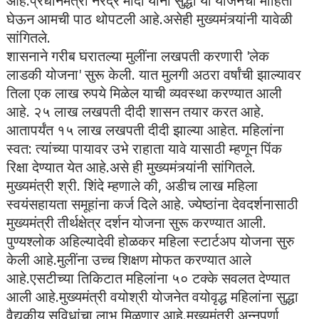
आहे.प्रधानमंत्री नरेंद्र मोदी यांनी सुद्धा या योजनेची माहिती
घेऊन आमची पाठ थोपटली आहे.असेही मुख्यमंत्र्यांनी यावेळी
सांगितले.
शासनाने गरीब घरातल्या मुलींना लखपती करणारी 'लेक
लाडकी योजना' सुरू केली. यात मुलगी अठरा वर्षांची झाल्यावर
तिला एक लाख रुपये मिळेल याची व्यवस्था करण्यात आली
आहे. २५ लाख लखपती दीदी शासन तयार करत आहे.
आतापर्यंत १५ लाख लखपती दीदी झाल्या आहेत. महिलांना
स्वत: त्यांच्या पायावर उभे राहाता यावे यासाठी म्हणून पिंक
रिक्षा देण्यात येत आहे.असे ही मुख्यमंत्र्यांनी सांगितले.
मुख्यमंत्री श्री. शिंदे म्हणाले की, अडीच लाख महिला
स्वयंसहायता समूहांना कर्ज दिले आहे. ज्येष्ठांना देवदर्शनासाठी
मुख्यमंत्री तीर्थक्षेत्र दर्शन योजना सुरू करण्यात आली.
पुण्यश्लोक अहिल्यादेवी होळकर महिला स्टार्टअप योजना सुरु
केली आहे.मुलींना उच्च शिक्षण मोफत करण्यात आले
आहे.एसटीच्या तिकिटात महिलांना ५० टक्के सवलत देण्यात
आली आहे.मुख्यमंत्री वयोश्री योजनेत वयोवृद्ध महिलांना सुद्धा
वैद्यकीय सुविधांचा लाभ मिळणार आहे.मुख्यमंत्री अन्नपूर्णा