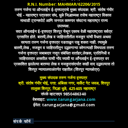
R.N.I. Number: MAHMAR/62206/2015
तरुण गर्जना या ऑनलाईन ई-वृत्तपत्राचे मुख्य संपादक: श्री. संतोष गंभीर
भोई - महाराष्ट्र पत्रकार संघ, धुळे जिल्हाध्यक्ष तसेच महाराष्ट्र विकास
माथाडी ट्रान्सपोर्ट आणि जनरल कामगार संघटना महाराष्ट्र राज्य
उपाध्यक्ष.
सदर ऑनलाईन ई-वृत्तपत्र शिरपूर येथून एकाच वेळी महाराष्ट्रात सर्वत्र
प्रसारित होते. बातमी,लेख व जाहिरातीतील मजकूर यांची वैधता अथवा
सत्यता तरुण गर्जना वृत्तपत्र पडताळून पाहू शकत नाही. त्यामुळे
बातमी,लेख , मजकूर व जाहिरातीतून उद्भवणाऱ्या कोणत्याही विषयाला तरुण
गर्जना वृत्तपत्र जबाबदार नसून संबंधित वार्ताहर,लेखक, प्रतिनिधी व
जाहिरातदार असतील याची नोंद घ्यावी या आँनलाईन ई-वृत्तपत्र वर
प्रकाशित झालेल्या बातम्या लेख व मजकुरासंदर्भात काही वाद उद्भवल्यास तो
शिरपूर न्यायालयाअंतर्गत राहतील (शिरपूर न्यायक्षेत्र)
मुख्य संपादक तरुण गर्जना वृत्तपत्र
श्री. संतोष गंभीर भोई, पत्ता: अंबिका नगर, मार्केट गेट जवळ, शिरपूर
तालुका शिरपूर, जिल्हा धुळे, 425405 महाराष्ट्र
संपर्क व्हाटसएप 9850486340
वेबसाइट:
www.tarungarjana.com
ईमेल: tarungarjana@gmail.com
संपर्क फॉर्म