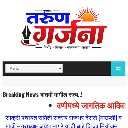
Breaking News बातमी मागील सत्य..!
वणीमध्ये जागतिक आदिवासी द
साक्री पंचायत समिती सदस्य राजधर देसले (माऊली) व
माझी नगराध्यक्ष जयेश नागरे यांची धुळे जिल्हा नियोजन