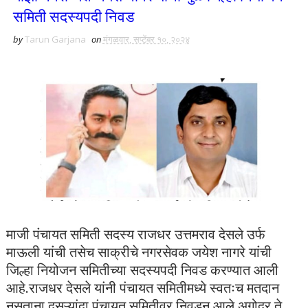
समिती सदस्यपदी निवड
by
Tarun Garjana
on
मंगळवार, सप्टेंबर १०, २०२४
माजी पंचायत समिती सदस्य राजधर उत्तमराव देसले उर्फ
माऊली यांची तसेच साक्रीचे नगरसेवक जयेश नागरे यांची
जिल्हा नियोजन समितीच्या सदस्यपदी निवड करण्यात आली
आहे.राजधर देसले यांनी पंचायत समितीमध्ये स्वतःच मतदान
नसताना दुसऱ्यांदा पंचायत समितीवर निवडून आले.अगोदर ते