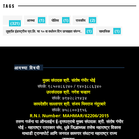
TAGS
(1)
(1)
(2)
आस्था
पोलिस
राजकीय
(321)
(1)
(1)
लुब्रॉल इंडस्ट्रीज प्रा.लि. चा १० वा वर्धापन दिन उत्साहात संपन्न..
सामाजिक
आमच्या विषयी
मुख्य संपादक श्री. संतोष गंभीर भोई
संपर्क: ९८५०४८६२४० / ९४०३८८६३४०
उपसंपादक श्री. गणेश चव्हाण
संपर्क: ७९७२८२१४३४
कायदेशीर सल्लागार श्री. संजय भिमराज नंदूरबारे
संपर्क: ७५८८००३९५६
R.N.I. Number: MAHMAR/62206/2015
तरुण गर्जना या ऑनलाईन ई-वृत्तपत्राचे मुख्य संपादक: श्री. संतोष गंभीर
भोई - महाराष्ट्र पत्रकार संघ, धुळे जिल्हाध्यक्ष तसेच महाराष्ट्र विकास
माथाडी ट्रान्सपोर्ट आणि जनरल कामगार संघटना महाराष्ट्र राज्य