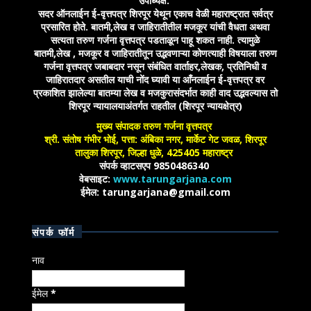
उपाध्यक्ष.
सदर ऑनलाईन ई-वृत्तपत्र शिरपूर येथून एकाच वेळी महाराष्ट्रात सर्वत्र
प्रसारित होते. बातमी,लेख व जाहिरातीतील मजकूर यांची वैधता अथवा
सत्यता तरुण गर्जना वृत्तपत्र पडताळून पाहू शकत नाही. त्यामुळे
बातमी,लेख , मजकूर व जाहिरातीतून उद्भवणाऱ्या कोणत्याही विषयाला तरुण
गर्जना वृत्तपत्र जबाबदार नसून संबंधित वार्ताहर,लेखक, प्रतिनिधी व
जाहिरातदार असतील याची नोंद घ्यावी या आँनलाईन ई-वृत्तपत्र वर
प्रकाशित झालेल्या बातम्या लेख व मजकुरासंदर्भात काही वाद उद्भवल्यास तो
शिरपूर न्यायालयाअंतर्गत राहतील (शिरपूर न्यायक्षेत्र)
मुख्य संपादक तरुण गर्जना वृत्तपत्र
श्री. संतोष गंभीर भोई, पत्ता: अंबिका नगर, मार्केट गेट जवळ, शिरपूर
तालुका शिरपूर, जिल्हा धुळे, 425405 महाराष्ट्र
संपर्क व्हाटसएप 9850486340
वेबसाइट:
www.tarungarjana.com
ईमेल: tarungarjana@gmail.com
संपर्क फॉर्म
नाव
ईमेल
*