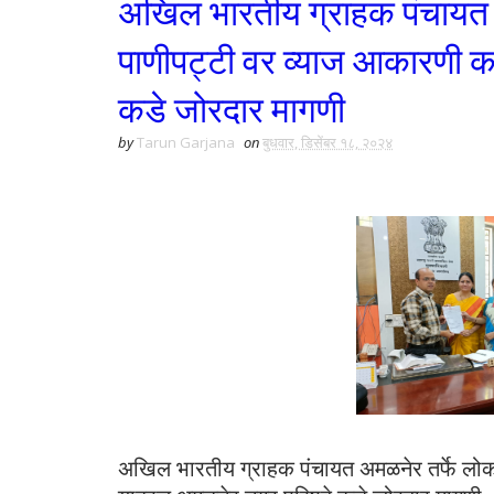
अखिल भारतीय ग्राहक पंचायत अम
पाणीपट्टी वर व्याज आकारणी क
कडे जोरदार मागणी
by
Tarun Garjana
on
बुधवार, डिसेंबर १८, २०२४
अखिल भारतीय ग्राहक पंचायत अमळनेर तर्फे लोक 