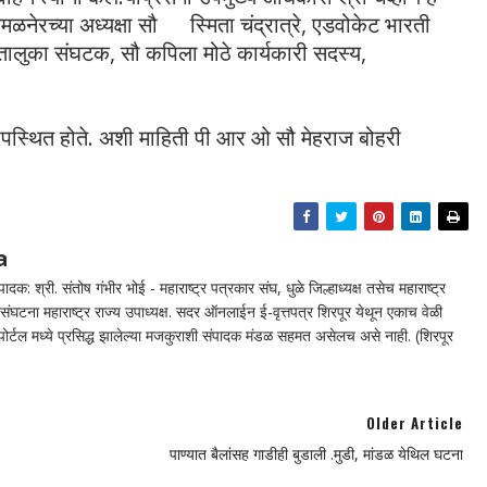
मळनेरच्या अध्यक्षा सौ ‌स्मिता चंद्रात्रे, एडवोकेट भारती
 तालुका संघटक, सौ कपिला मोठे कार्यकारी सदस्य,
ते उपस्थित होते. अशी माहिती पी आर ओ सौ मेहराज बोहरी‌
a
दक: श्री. संतोष गंभीर भोई - महाराष्ट्र पत्रकार संघ, धुळे जिल्हाध्यक्ष तसेच महाराष्ट्र
घटना महाराष्ट्र राज्य उपाध्यक्ष. सदर ऑनलाईन ई-वृत्तपत्र शिरपूर येथून एकाच वेळी
न पोर्टल मध्ये प्रसिद्ध झालेल्या मजकुराशी संपादक मंडळ सहमत असेलच असे नाही. (शिरपूर
Older Article
पाण्यात बैलांसह गाडीही बुडाली .मुडी, मांडळ येथिल घटना