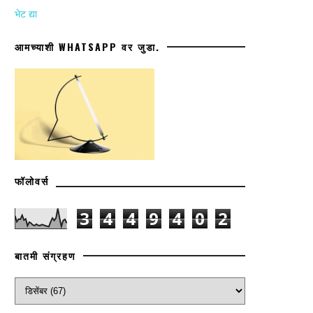
भेट द्या
आमच्याशी WHATSAPP वर जुडा.
फॉलोवर्स
3
4
4
9
4
0
2
बातमी संग्रहण