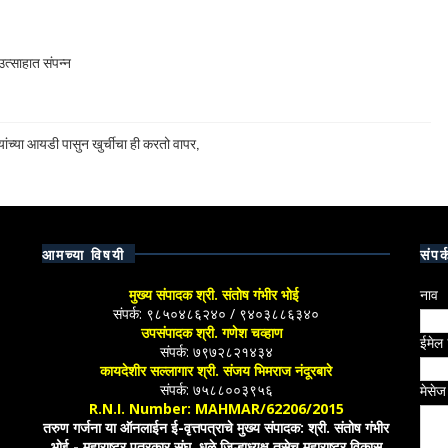
त्साहात संपन्न
ांच्या आयडी पासुन खुर्चीचा ही करतो वापर,
आमच्या विषयी
संपर्
मुख्य संपादक श्री. संतोष गंभीर भोई
नाव
संपर्क: ९८५०४८६२४० / ९४०३८८६३४०
उपसंपादक श्री. गणेश चव्हाण
ईमेल
संपर्क: ७९७२८२१४३४
कायदेशीर सल्लागार श्री. संजय भिमराज नंदूरबारे
संपर्क: ७५८८००३९५६
मेसे
R.N.I. Number: MAHMAR/62206/2015
तरुण गर्जना या ऑनलाईन ई-वृत्तपत्राचे मुख्य संपादक: श्री. संतोष गंभीर
भोई - महाराष्ट्र पत्रकार संघ, धुळे जिल्हाध्यक्ष तसेच महाराष्ट्र विकास