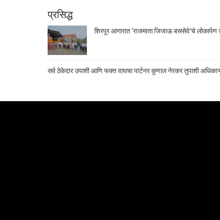
प्रसिद्ध
शिरपूर आगारात ‘राजमाता जिजाऊ बससेवे’चे लोकार्पण उ
सर्व ठेकेदार उपाशी आणि फक्त वाघचा पार्टनर कुणाल नेरकर तुपाशी अधिकाऱ्य