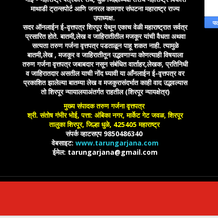
माथाडी ट्रान्सपोर्ट आणि जनरल कामगार संघटना महाराष्ट्र राज्य
उपाध्यक्ष.
सदर ऑनलाईन ई-वृत्तपत्र शिरपूर येथून एकाच वेळी महाराष्ट्रात सर्वत्र
प्रसारित होते. बातमी,लेख व जाहिरातीतील मजकूर यांची वैधता अथवा
सत्यता तरुण गर्जना वृत्तपत्र पडताळून पाहू शकत नाही. त्यामुळे
बातमी,लेख , मजकूर व जाहिरातीतून उद्भवणाऱ्या कोणत्याही विषयाला
तरुण गर्जना वृत्तपत्र जबाबदार नसून संबंधित वार्ताहर,लेखक, प्रतिनिधी
व जाहिरातदार असतील याची नोंद घ्यावी या आँनलाईन ई-वृत्तपत्र वर
प्रकाशित झालेल्या बातम्या लेख व मजकुरासंदर्भात काही वाद उद्भवल्यास
तो शिरपूर न्यायालयाअंतर्गत राहतील (शिरपूर न्यायक्षेत्र)
मुख्य संपादक तरुण गर्जना वृत्तपत्र
श्री. संतोष गंभीर भोई, पत्ता: अंबिका नगर, मार्केट गेट जवळ, शिरपूर
तालुका शिरपूर, जिल्हा धुळे, 425405 महाराष्ट्र
संपर्क व्हाटसएप 9850486340
वेबसाइट:
www.tarungarjana.com
ईमेल: tarungarjana@gmail.com