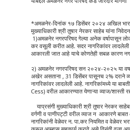
याबद्दल अमळनेर नगर परिषदे कडे जोरदार मागणी
*अमळनेर-दिनांक १७ डिसेंबर २०२४ अखिल भारती
मुख्याधिकारी श्री तुषार नेरकर साहेब यांना निवेदन
1)अमळनेर नगरपरिषद गेल्या अनेक वर्षापासून लोक 
कर वसूली करीत आहे. सदर नागरिकांवर लादलेल
आकारली जात आहे याचे कोणतेही सबळ कारण नगर प
२) अमळनेर नगरपरिषद सन २०२४-२०२५ या वर्षापासू
अखेर असताना , 31 डिसेंबर पासूनच २% दराने 
नागरिकांवर लादलेली आहे. नागरिकांमध्ये या बा
Cess) वरील आकारण्यात येणाऱ्या व्याज/शास्ती र
याप्रसंगी मुख्याधिकारी श्री तुषार नेरकर साहेब
वर्गणी व पाणीपट्टी वरील व्याज न आकारणे बाबत
नागरिकांनी वेळेवर न. पा.कर नियमित व वेळेवर 
करून आम्हास सहकार्य करावे असे विनंती वजा आवाह