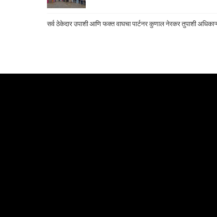
सर्व ठेकेदार उपाशी आणि फक्त वाघचा पार्टनर कुणाल नेरकर तुपाशी अधिकाऱ्य