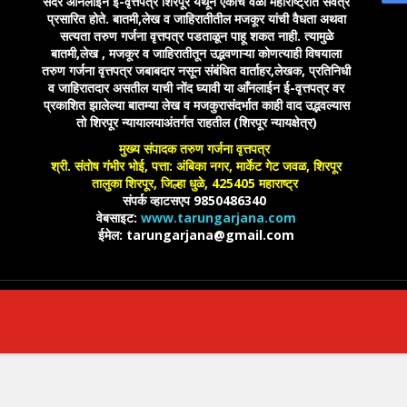
सदर ऑनलाईन ई-वृत्तपत्र शिरपूर येथून एकाच वेळी महाराष्ट्रात सर्वत्र
प्रसारित होते. बातमी,लेख व जाहिरातीतील मजकूर यांची वैधता अथवा
सत्यता तरुण गर्जना वृत्तपत्र पडताळून पाहू शकत नाही. त्यामुळे
बातमी,लेख , मजकूर व जाहिरातीतून उद्भवणाऱ्या कोणत्याही विषयाला
तरुण गर्जना वृत्तपत्र जबाबदार नसून संबंधित वार्ताहर,लेखक, प्रतिनिधी
व जाहिरातदार असतील याची नोंद घ्यावी या आँनलाईन ई-वृत्तपत्र वर
प्रकाशित झालेल्या बातम्या लेख व मजकुरासंदर्भात काही वाद उद्भवल्यास
तो शिरपूर न्यायालयाअंतर्गत राहतील (शिरपूर न्यायक्षेत्र)
मुख्य संपादक तरुण गर्जना वृत्तपत्र
श्री. संतोष गंभीर भोई, पत्ता: अंबिका नगर, मार्केट गेट जवळ, शिरपूर
तालुका शिरपूर, जिल्हा धुळे, 425405 महाराष्ट्र
संपर्क व्हाटसएप 9850486340
वेबसाइट:
www.tarungarjana.com
ईमेल: tarungarjana@gmail.com