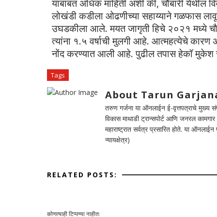
याबाबत अधिक माहिती अशी की, चौबारी येथील विवा
लोखंडी कडीला ओढणीच्या सहाय्याने गळफास लावून 
उघडकीला आले. मयत जागृती हिचे २०२१ मध्ये चौब
त्यांना १.५ वर्षाची मुलगी आहे. आत्महत्येचे कारण
नोंद करण्यात आली आहे. पुढील तपास हेकॉ मुकेश 
Tags
About Tarun Garjan
तरुण गर्जना या ऑनलाईन ई-वृत्तपत्राचे मुख्य संपा
विकास माथाडी ट्रान्सपोर्ट आणि जनरल कामगार सं
महाराष्ट्रात सर्वत्र प्रसारित होते. या ऑनलाई
न्यायक्षेत्र)
RELATED POSTS:
कोणत्याही टिप्पण्‍या नाहीत: