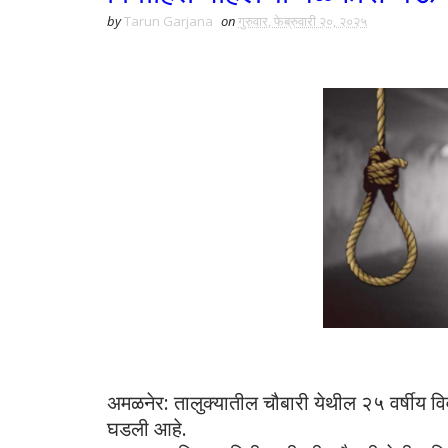
by
Tarun Garjana
on
गुरुवार, फेब्रुवारी २०, २०२५
अमळनेर: तालुक्यातील चौबारी येथील २५ वर्षीय व
घडली आहे.