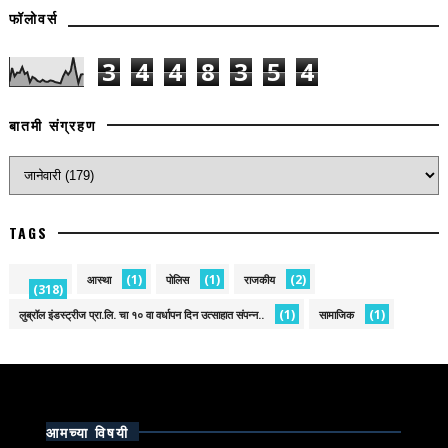
फॉलोवर्स
3
4
4
8
3
5
4
बातमी संग्रहण
TAGS
(1)
(1)
(2)
आस्था
पोलिस
राजकीय
(318)
(1)
(1)
लुब्रॉल इंडस्ट्रीज प्रा.लि. चा १० वा वर्धापन दिन उत्साहात संपन्न..
सामाजिक
आमच्या विषयी