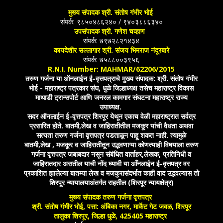
मुख्य संपादक श्री. संतोष गंभीर भोई
संपर्क: ९८५०४८६२४० / ९४०३८८६३४०
उपसंपादक श्री. गणेश चव्हाण
संपर्क: ७९७२८२१४३४
कायदेशीर सल्लागार श्री. संजय भिमराज नंदूरबारे
संपर्क: ७५८८००३९५६
R.N.I. Number: MAHMAR/62206/2015
तरुण गर्जना या ऑनलाईन ई-वृत्तपत्राचे मुख्य संपादक: श्री. संतोष गंभीर
भोई - महाराष्ट्र पत्रकार संघ, धुळे जिल्हाध्यक्ष तसेच महाराष्ट्र विकास
माथाडी ट्रान्सपोर्ट आणि जनरल कामगार संघटना महाराष्ट्र राज्य
उपाध्यक्ष.
सदर ऑनलाईन ई-वृत्तपत्र शिरपूर येथून एकाच वेळी महाराष्ट्रात सर्वत्र
प्रसारित होते. बातमी,लेख व जाहिरातीतील मजकूर यांची वैधता अथवा
सत्यता तरुण गर्जना वृत्तपत्र पडताळून पाहू शकत नाही. त्यामुळे
बातमी,लेख , मजकूर व जाहिरातीतून उद्भवणाऱ्या कोणत्याही विषयाला तरुण
गर्जना वृत्तपत्र जबाबदार नसून संबंधित वार्ताहर,लेखक, प्रतिनिधी व
जाहिरातदार असतील याची नोंद घ्यावी या आँनलाईन ई-वृत्तपत्र वर
प्रकाशित झालेल्या बातम्या लेख व मजकुरासंदर्भात काही वाद उद्भवल्यास तो
शिरपूर न्यायालयाअंतर्गत राहतील (शिरपूर न्यायक्षेत्र)
मुख्य संपादक तरुण गर्जना वृत्तपत्र
श्री. संतोष गंभीर भोई, पत्ता: अंबिका नगर, मार्केट गेट जवळ, शिरपूर
तालुका शिरपूर, जिल्हा धुळे, 425405 महाराष्ट्र