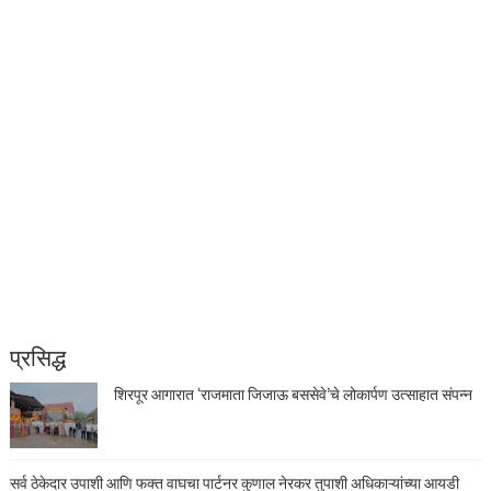
प्रसिद्ध
शिरपूर आगारात ‘राजमाता जिजाऊ बससेवे’चे लोकार्पण उत्साहात संपन्न
सर्व ठेकेदार उपाशी आणि फक्त वाघचा पार्टनर कुणाल नेरकर तुपाशी अधिकाऱ्यांच्या आयडी