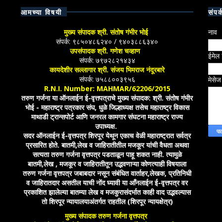
आमच्या विषयी
संपर्
मुख्य संपादक श्री. संतोष गंभीर भोई
नाव
संपर्क: ९८५०४८६२४० / ९४०३८८६३४०
उपसंपादक श्री. गणेश चव्हाण
ईमेल
संपर्क: ७९७२८२१४३४
कायदेशीर सल्लागार श्री. संजय भिमराज नंदूरबारे
संपर्क: ७५८८००३९५६
मेसे
R.N.I. Number: MAHMAR/62206/2015
तरुण गर्जना या ऑनलाईन ई-वृत्तपत्राचे मुख्य संपादक: श्री. संतोष गंभीर
भोई - महाराष्ट्र पत्रकार संघ, धुळे जिल्हाध्यक्ष तसेच महाराष्ट्र विकास
माथाडी ट्रान्सपोर्ट आणि जनरल कामगार संघटना महाराष्ट्र राज्य
उपाध्यक्ष.
सदर ऑनलाईन ई-वृत्तपत्र शिरपूर येथून एकाच वेळी महाराष्ट्रात सर्वत्र
प्रसारित होते. बातमी,लेख व जाहिरातीतील मजकूर यांची वैधता अथवा
सत्यता तरुण गर्जना वृत्तपत्र पडताळून पाहू शकत नाही. त्यामुळे
बातमी,लेख , मजकूर व जाहिरातीतून उद्भवणाऱ्या कोणत्याही विषयाला
तरुण गर्जना वृत्तपत्र जबाबदार नसून संबंधित वार्ताहर,लेखक, प्रतिनिधी
व जाहिरातदार असतील याची नोंद घ्यावी या आँनलाईन ई-वृत्तपत्र वर
प्रकाशित झालेल्या बातम्या लेख व मजकुरासंदर्भात काही वाद उद्भवल्यास
तो शिरपूर न्यायालयाअंतर्गत राहतील (शिरपूर न्यायक्षेत्र)
मुख्य संपादक तरुण गर्जना वृत्तपत्र