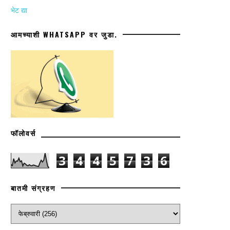
भेट द्या
आमच्याशी WHATSAPP वर जुडा.
फॉलोवर्स
3
4
4
5
7
3
6
बातमी संग्रहण