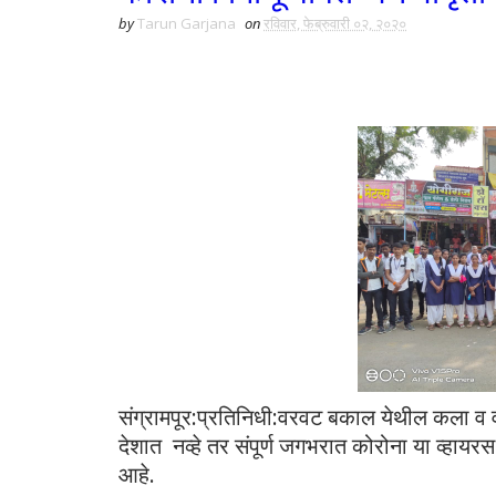
by
Tarun Garjana
on
रविवार, फेब्रुवारी ०२, २०२०
संग्रामपूर:प्रतिनिधी:वरवट बकाल येथील कला व वाण
देशात नव्हे तर संपूर्ण जगभरात कोरोना या व्हा
आहे.