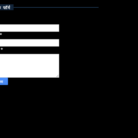
क फॉर्म
*
ज
*