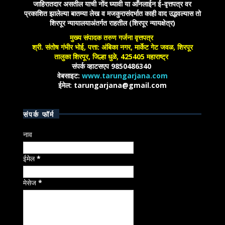
जाहिरातदार असतील याची नोंद घ्यावी या आँनलाईन ई-वृत्तपत्र वर
प्रकाशित झालेल्या बातम्या लेख व मजकुरासंदर्भात काही वाद उद्भवल्यास तो
शिरपूर न्यायालयाअंतर्गत राहतील (शिरपूर न्यायक्षेत्र)
मुख्य संपादक तरुण गर्जना वृत्तपत्र
श्री. संतोष गंभीर भोई, पत्ता: अंबिका नगर, मार्केट गेट जवळ, शिरपूर
तालुका शिरपूर, जिल्हा धुळे, 425405 महाराष्ट्र
संपर्क व्हाटसएप 9850486340
वेबसाइट:
www.tarungarjana.com
ईमेल: tarungarjana@gmail.com
संपर्क फॉर्म
नाव
ईमेल
*
मेसेज
*