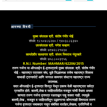
आमच्या विषयी
मुख्य संपादक श्री. संतोष गंभीर भोई
संपर्क: ९८५०४८६२४० / ९४०३८८६३४०
उपसंपादक श्री. गणेश चव्हाण
संपर्क: ७९७२८२१४३४
कायदेशीर सल्लागार श्री. संजय भिमराज नंदूरबारे
संपर्क: ७५८८००३९५६
R.N.I. Number: MAHMAR/62206/2015
तरुण गर्जना या ऑनलाईन ई-वृत्तपत्राचे मुख्य संपादक: श्री. संतोष गंभीर
भोई - महाराष्ट्र पत्रकार संघ, धुळे जिल्हाध्यक्ष तसेच महाराष्ट्र विकास
माथाडी ट्रान्सपोर्ट आणि जनरल कामगार संघटना महाराष्ट्र राज्य
उपाध्यक्ष.
सदर ऑनलाईन ई-वृत्तपत्र शिरपूर येथून एकाच वेळी महाराष्ट्रात सर्वत्र
प्रसारित होते. बातमी,लेख व जाहिरातीतील मजकूर यांची वैधता अथवा
सत्यता तरुण गर्जना वृत्तपत्र पडताळून पाहू शकत नाही. त्यामुळे
बातमी,लेख , मजकूर व जाहिरातीतून उद्भवणाऱ्या कोणत्याही विषयाला तरुण
गर्जना वृत्तपत्र जबाबदार नसून संबंधित वार्ताहर,लेखक, प्रतिनिधी व