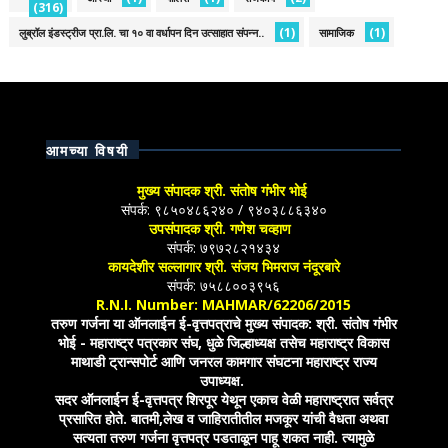
(316)
(1)
(1)
लुब्रॉल इंडस्ट्रीज प्रा.लि. चा १० वा वर्धापन दिन उत्साहात संपन्न..
सामाजिक
आमच्या विषयी
मुख्य संपादक श्री. संतोष गंभीर भोई
संपर्क: ९८५०४८६२४० / ९४०३८८६३४०
उपसंपादक श्री. गणेश चव्हाण
संपर्क: ७९७२८२१४३४
कायदेशीर सल्लागार श्री. संजय भिमराज नंदूरबारे
संपर्क: ७५८८००३९५६
R.N.I. Number: MAHMAR/62206/2015
तरुण गर्जना या ऑनलाईन ई-वृत्तपत्राचे मुख्य संपादक: श्री. संतोष गंभीर
भोई - महाराष्ट्र पत्रकार संघ, धुळे जिल्हाध्यक्ष तसेच महाराष्ट्र विकास
माथाडी ट्रान्सपोर्ट आणि जनरल कामगार संघटना महाराष्ट्र राज्य
उपाध्यक्ष.
सदर ऑनलाईन ई-वृत्तपत्र शिरपूर येथून एकाच वेळी महाराष्ट्रात सर्वत्र
प्रसारित होते. बातमी,लेख व जाहिरातीतील मजकूर यांची वैधता अथवा
सत्यता तरुण गर्जना वृत्तपत्र पडताळून पाहू शकत नाही. त्यामुळे