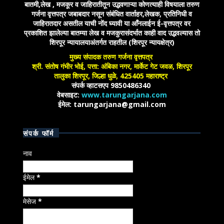
बातमी,लेख , मजकूर व जाहिरातीतून उद्भवणाऱ्या कोणत्याही विषयाला तरुण
गर्जना वृत्तपत्र जबाबदार नसून संबंधित वार्ताहर,लेखक, प्रतिनिधी व
जाहिरातदार असतील याची नोंद घ्यावी या आँनलाईन ई-वृत्तपत्र वर
प्रकाशित झालेल्या बातम्या लेख व मजकुरासंदर्भात काही वाद उद्भवल्यास तो
शिरपूर न्यायालयाअंतर्गत राहतील (शिरपूर न्यायक्षेत्र)
मुख्य संपादक तरुण गर्जना वृत्तपत्र
श्री. संतोष गंभीर भोई, पत्ता: अंबिका नगर, मार्केट गेट जवळ, शिरपूर
तालुका शिरपूर, जिल्हा धुळे, 425405 महाराष्ट्र
संपर्क व्हाटसएप 9850486340
वेबसाइट:
www.tarungarjana.com
ईमेल: tarungarjana@gmail.com
संपर्क फॉर्म
नाव
ईमेल
*
मेसेज
*