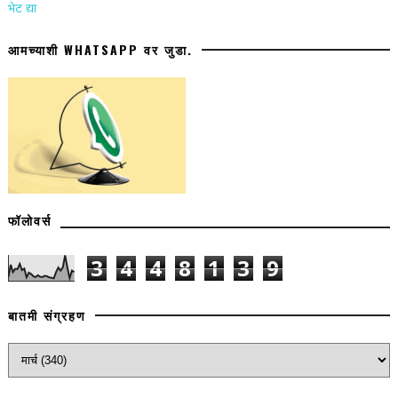
भेट द्या
आमच्याशी WHATSAPP वर जुडा.
फॉलोवर्स
3
4
4
8
1
3
9
बातमी संग्रहण