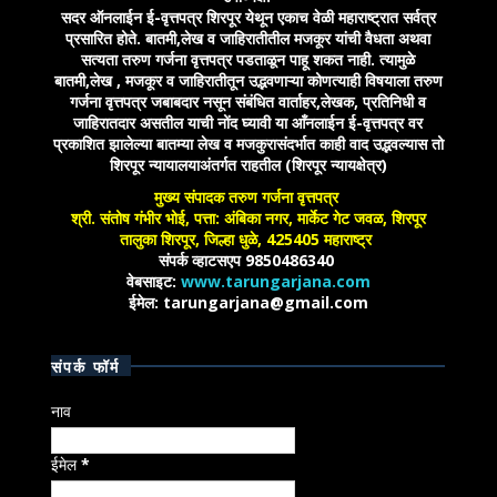
सदर ऑनलाईन ई-वृत्तपत्र शिरपूर येथून एकाच वेळी महाराष्ट्रात सर्वत्र
प्रसारित होते. बातमी,लेख व जाहिरातीतील मजकूर यांची वैधता अथवा
सत्यता तरुण गर्जना वृत्तपत्र पडताळून पाहू शकत नाही. त्यामुळे
बातमी,लेख , मजकूर व जाहिरातीतून उद्भवणाऱ्या कोणत्याही विषयाला तरुण
गर्जना वृत्तपत्र जबाबदार नसून संबंधित वार्ताहर,लेखक, प्रतिनिधी व
जाहिरातदार असतील याची नोंद घ्यावी या आँनलाईन ई-वृत्तपत्र वर
प्रकाशित झालेल्या बातम्या लेख व मजकुरासंदर्भात काही वाद उद्भवल्यास तो
शिरपूर न्यायालयाअंतर्गत राहतील (शिरपूर न्यायक्षेत्र)
मुख्य संपादक तरुण गर्जना वृत्तपत्र
श्री. संतोष गंभीर भोई, पत्ता: अंबिका नगर, मार्केट गेट जवळ, शिरपूर
तालुका शिरपूर, जिल्हा धुळे, 425405 महाराष्ट्र
संपर्क व्हाटसएप 9850486340
वेबसाइट:
www.tarungarjana.com
ईमेल: tarungarjana@gmail.com
संपर्क फॉर्म
नाव
ईमेल
*