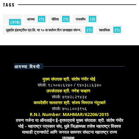
TAGS
(1)
(1)
(2)
आस्था
पोलिस
राजकीय
(318)
(1)
(1)
लुब्रॉल इंडस्ट्रीज प्रा.लि. चा १० वा वर्धापन दिन उत्साहात संपन्न..
सामाजिक
आमच्या विषयी
मुख्य संपादक श्री. संतोष गंभीर भोई
संपर्क: ९८५०४८६२४० / ९४०३८८६३४०
उपसंपादक श्री. गणेश चव्हाण
संपर्क: ७९७२८२१४३४
कायदेशीर सल्लागार श्री. संजय भिमराज नंदूरबारे
संपर्क: ७५८८००३९५६
R.N.I. Number: MAHMAR/62206/2015
तरुण गर्जना या ऑनलाईन ई-वृत्तपत्राचे मुख्य संपादक: श्री. संतोष गंभीर
भोई - महाराष्ट्र पत्रकार संघ, धुळे जिल्हाध्यक्ष तसेच महाराष्ट्र विकास
माथाडी ट्रान्सपोर्ट आणि जनरल कामगार संघटना महाराष्ट्र राज्य
उपाध्यक्ष.