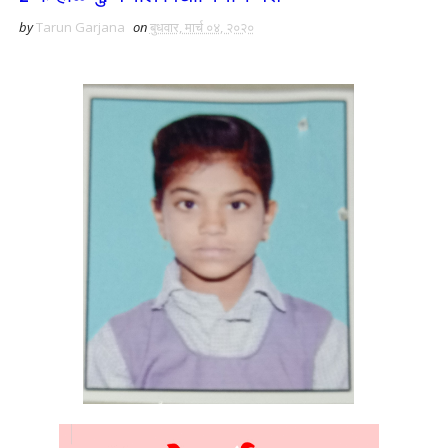
by
Tarun Garjana
on
बुधवार, मार्च ०४, २०२०