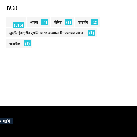
TAGS
(1)
(1)
(2)
आस्था
पोलिस
राजकीय
(316)
(1)
लुब्रॉल इंडस्ट्रीज प्रा.लि. चा १० वा वर्धापन दिन उत्साहात संपन्न..
(1)
सामाजिक
क फॉर्म