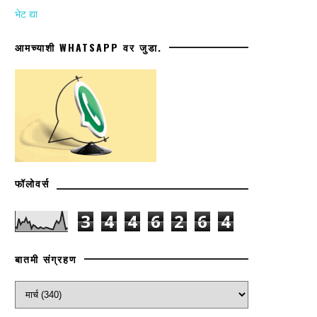
भेट द्या
आमच्याशी WHATSAPP वर जुडा.
फॉलोवर्स
3
4
4
6
2
6
4
बातमी संग्रहण