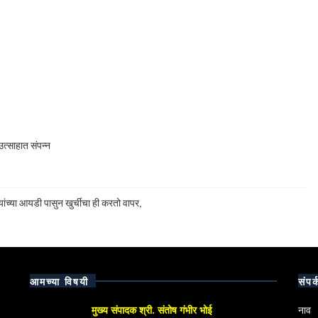
त्साहात संपन्न
ांच्या आयडी पासुन खुर्चीचा ही करतो वापर,
आमच्या विषयी
संपर्
मुख्य संपादक श्री. संतोष गंभीर भोई
नाव