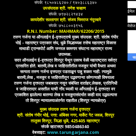
संपर्क: ९८५०४८६२४० / ९४०३८८६३४०
उपसंपादक श्री. गणेश चव्हाण
ईमेल
संपर्क: ७९७२८२१४३४
कायदेशीर सल्लागार श्री. संजय भिमराज नंदूरबारे
संपर्क: ७५८८००३९५६
मेसे
R.N.I. Number: MAHMAR/62206/2015
तरुण गर्जना या ऑनलाईन ई-वृत्तपत्राचे मुख्य संपादक: श्री. संतोष गंभीर
भोई - महाराष्ट्र पत्रकार संघ, धुळे जिल्हाध्यक्ष तसेच महाराष्ट्र विकास
माथाडी ट्रान्सपोर्ट आणि जनरल कामगार संघटना महाराष्ट्र राज्य
उपाध्यक्ष.
सदर ऑनलाईन ई-वृत्तपत्र शिरपूर येथून एकाच वेळी महाराष्ट्रात सर्वत्र
प्रसारित होते. बातमी,लेख व जाहिरातीतील मजकूर यांची वैधता अथवा
सत्यता तरुण गर्जना वृत्तपत्र पडताळून पाहू शकत नाही. त्यामुळे
बातमी,लेख , मजकूर व जाहिरातीतून उद्भवणाऱ्या कोणत्याही विषयाला
तरुण गर्जना वृत्तपत्र जबाबदार नसून संबंधित वार्ताहर,लेखक, प्रतिनिधी
व जाहिरातदार असतील याची नोंद घ्यावी या आँनलाईन ई-वृत्तपत्र वर
प्रकाशित झालेल्या बातम्या लेख व मजकुरासंदर्भात काही वाद उद्भवल्यास
तो शिरपूर न्यायालयाअंतर्गत राहतील (शिरपूर न्यायक्षेत्र)
मुख्य संपादक तरुण गर्जना वृत्तपत्र
श्री. संतोष गंभीर भोई, पत्ता: अंबिका नगर, मार्केट गेट जवळ, शिरपूर
तालुका शिरपूर, जिल्हा धुळे, 425405 महाराष्ट्र
संपर्क व्हाटसएप 9850486340
वेबसाइट:
www.tarungarjana.com