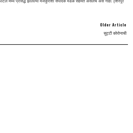
न पोर्टल मध्ये प्रसिद्ध झालेल्या मजकुराशी संपादक मंडळ सहमत असेलच असे नाही. (शिरपूर
Older Article
सुट्टी कोरोनाची