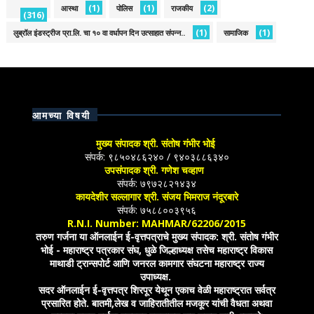
(1)
(1)
(2)
आस्था
पोलिस
राजकीय
(316)
(1)
(1)
लुब्रॉल इंडस्ट्रीज प्रा.लि. चा १० वा वर्धापन दिन उत्साहात संपन्न..
सामाजिक
आमच्या विषयी
मुख्य संपादक श्री. संतोष गंभीर भोई
संपर्क: ९८५०४८६२४० / ९४०३८८६३४०
उपसंपादक श्री. गणेश चव्हाण
संपर्क: ७९७२८२१४३४
कायदेशीर सल्लागार श्री. संजय भिमराज नंदूरबारे
संपर्क: ७५८८००३९५६
R.N.I. Number: MAHMAR/62206/2015
तरुण गर्जना या ऑनलाईन ई-वृत्तपत्राचे मुख्य संपादक: श्री. संतोष गंभीर
भोई - महाराष्ट्र पत्रकार संघ, धुळे जिल्हाध्यक्ष तसेच महाराष्ट्र विकास
माथाडी ट्रान्सपोर्ट आणि जनरल कामगार संघटना महाराष्ट्र राज्य
उपाध्यक्ष.
सदर ऑनलाईन ई-वृत्तपत्र शिरपूर येथून एकाच वेळी महाराष्ट्रात सर्वत्र
प्रसारित होते. बातमी,लेख व जाहिरातीतील मजकूर यांची वैधता अथवा