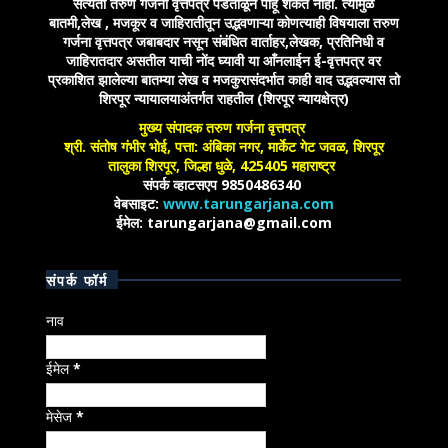
सत्यता तरुण गर्जना वृत्तपत्र पडताळून पाहू शकत नाही. त्यामुळे
बातमी,लेख , मजकूर व जाहिरातीतून उद्भवणाऱ्या कोणत्याही विषयाला तरुण
गर्जना वृत्तपत्र जबाबदार नसून संबंधित वार्ताहर,लेखक, प्रतिनिधी व
जाहिरातदार असतील याची नोंद घ्यावी या आँनलाईन ई-वृत्तपत्र वर
प्रकाशित झालेल्या बातम्या लेख व मजकुरासंदर्भात काही वाद उद्भवल्यास तो
शिरपूर न्यायालयाअंतर्गत राहतील (शिरपूर न्यायक्षेत्र)
मुख्य संपादक तरुण गर्जना वृत्तपत्र
श्री. संतोष गंभीर भोई, पत्ता: अंबिका नगर, मार्केट गेट जवळ, शिरपूर
तालुका शिरपूर, जिल्हा धुळे, 425405 महाराष्ट्र
संपर्क व्हाटसएप 9850486340
वेबसाइट:
www.tarungarjana.com
ईमेल: tarungarjana@gmail.com
संपर्क फॉर्म
नाव
ईमेल
*
मेसेज
*