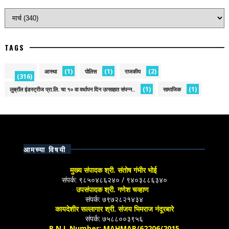
TAGS
(1)
(1)
(2)
आस्था
पोलिस
राजकीय
(316)
(1)
(1)
लुब्रॉल इंडस्ट्रीज प्रा.लि. चा १० वा वर्धापन दिन उत्साहात संपन्न..
सामाजिक
आमच्या विषयी
मुख्य संपादक श्री. संतोष गंभीर भोई
संपर्क: ९८५०४८६२४० / ९४०३८८६३४०
उपसंपादक श्री. गणेश चव्हाण
संपर्क: ७९७२८२१४३४
कायदेशीर सल्लागार श्री. संजय भिमराज नंदूरबारे
संपर्क: ७५८८००३९५६
R.N.I. Number: MAHMAR/62206/2015