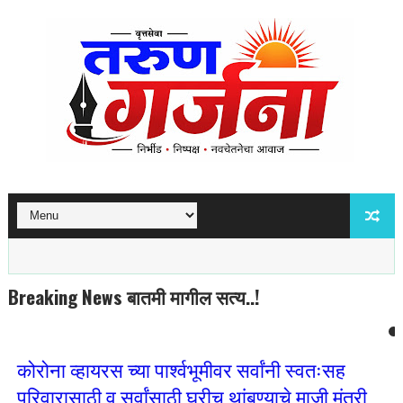
Breaking News बातमी मागील सत्य..!
कोरोना व्हायरस च्या पार्श्वभूमीवर सर्वांनी स्वतःसह
परिवारासाठी व सर्वांसाठी घरीच थांबण्याचे माजी मंत्री