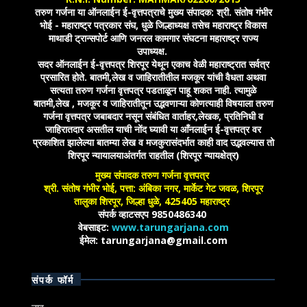
तरुण गर्जना या ऑनलाईन ई-वृत्तपत्राचे मुख्य संपादक: श्री. संतोष गंभीर
भोई - महाराष्ट्र पत्रकार संघ, धुळे जिल्हाध्यक्ष तसेच महाराष्ट्र विकास
माथाडी ट्रान्सपोर्ट आणि जनरल कामगार संघटना महाराष्ट्र राज्य
उपाध्यक्ष.
सदर ऑनलाईन ई-वृत्तपत्र शिरपूर येथून एकाच वेळी महाराष्ट्रात सर्वत्र
प्रसारित होते. बातमी,लेख व जाहिरातीतील मजकूर यांची वैधता अथवा
सत्यता तरुण गर्जना वृत्तपत्र पडताळून पाहू शकत नाही. त्यामुळे
बातमी,लेख , मजकूर व जाहिरातीतून उद्भवणाऱ्या कोणत्याही विषयाला तरुण
गर्जना वृत्तपत्र जबाबदार नसून संबंधित वार्ताहर,लेखक, प्रतिनिधी व
जाहिरातदार असतील याची नोंद घ्यावी या आँनलाईन ई-वृत्तपत्र वर
प्रकाशित झालेल्या बातम्या लेख व मजकुरासंदर्भात काही वाद उद्भवल्यास तो
शिरपूर न्यायालयाअंतर्गत राहतील (शिरपूर न्यायक्षेत्र)
मुख्य संपादक तरुण गर्जना वृत्तपत्र
श्री. संतोष गंभीर भोई, पत्ता: अंबिका नगर, मार्केट गेट जवळ, शिरपूर
तालुका शिरपूर, जिल्हा धुळे, 425405 महाराष्ट्र
संपर्क व्हाटसएप 9850486340
वेबसाइट:
www.tarungarjana.com
ईमेल: tarungarjana@gmail.com
संपर्क फॉर्म