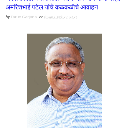
अमरिशभाई पटेल यांचे कळकळीचे आवाहन
by
Tarun Garjana
on
मंगळवार, मार्च २४, २०२०