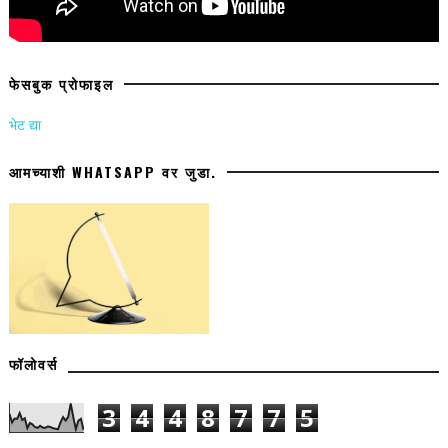
फेसबुक प्रोफाइल
भेट द्या
आमच्याशी WHATSAPP वर जुडा.
फॉलोवर्स
3
4
4
8
7
7
5