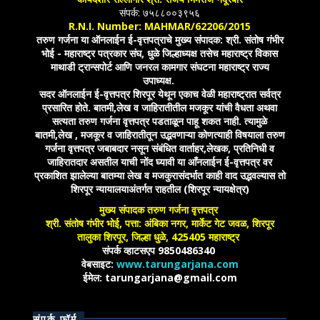
संपर्क: ७५८८००३९५६
R.N.I. Number: MAHMAR/62206/2015
तरुण गर्जना या ऑनलाईन ई-वृत्तपत्राचे मुख्य संपादक: श्री. संतोष गंभीर
भोई - महाराष्ट्र पत्रकार संघ, धुळे जिल्हाध्यक्ष तसेच महाराष्ट्र विकास
माथाडी ट्रान्सपोर्ट आणि जनरल कामगार संघटना महाराष्ट्र राज्य
उपाध्यक्ष.
सदर ऑनलाईन ई-वृत्तपत्र शिरपूर येथून एकाच वेळी महाराष्ट्रात सर्वत्र
प्रसारित होते. बातमी,लेख व जाहिरातीतील मजकूर यांची वैधता अथवा
सत्यता तरुण गर्जना वृत्तपत्र पडताळून पाहू शकत नाही. त्यामुळे
बातमी,लेख , मजकूर व जाहिरातीतून उद्भवणाऱ्या कोणत्याही विषयाला तरुण
गर्जना वृत्तपत्र जबाबदार नसून संबंधित वार्ताहर,लेखक, प्रतिनिधी व
जाहिरातदार असतील याची नोंद घ्यावी या आँनलाईन ई-वृत्तपत्र वर
प्रकाशित झालेल्या बातम्या लेख व मजकुरासंदर्भात काही वाद उद्भवल्यास तो
शिरपूर न्यायालयाअंतर्गत राहतील (शिरपूर न्यायक्षेत्र)
मुख्य संपादक तरुण गर्जना वृत्तपत्र
श्री. संतोष गंभीर भोई, पत्ता: अंबिका नगर, मार्केट गेट जवळ, शिरपूर
तालुका शिरपूर, जिल्हा धुळे, 425405 महाराष्ट्र
संपर्क व्हाटसएप 9850486340
वेबसाइट:
www.tarungarjana.com
ईमेल: tarungarjana@gmail.com
संपर्क फॉर्म