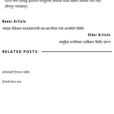
पोर्टल मध्ये प्रसिद्ध झालेल्या मजकुराशी संपादक मंडळ सहमत असेलच असे नाही.
(शिरपूर न्यायक्षेत्र)
Newer Article
जवाहर मेडिकल फाऊंडेशनतर्फे एस.आर.पीएफ मध्ये अस्थीरोग शिबीर
Older Article
सामूहिक वनाधिकार प्रशिक्षण शिबीर संपन्न
RELATED POSTS:
कोणत्याही टिप्पण्‍या नाहीत:
टिप्पणी पोस्ट करा