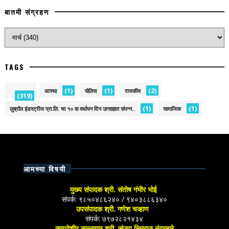
बातमी संग्रहण
TAGS
(1)
(1)
(2)
आस्था
पोलिस
राजकीय
(319)
(1)
(1)
लुब्रॉल इंडस्ट्रीज प्रा.लि. चा १० वा वर्धापन दिन उत्साहात संपन्न..
सामाजिक
आमच्या विषयी
मुख्य संपादक श्री. संतोष गंभीर भोई
संपर्क: ९८५०४८६२४० / ९४०३८८६३४०
उपसंपादक श्री. गणेश चव्हाण
संपर्क: ७९७२८२१४३४
कायदेशीर सल्लागार श्री. संजय भिमराज नंदूरबारे