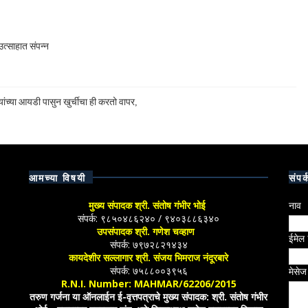
त्साहात संपन्न
ांच्या आयडी पासुन खुर्चीचा ही करतो वापर,
आमच्या विषयी
संपर्
मुख्य संपादक श्री. संतोष गंभीर भोई
नाव
संपर्क: ९८५०४८६२४० / ९४०३८८६३४०
उपसंपादक श्री. गणेश चव्हाण
ईमेल
संपर्क: ७९७२८२१४३४
कायदेशीर सल्लागार श्री. संजय भिमराज नंदूरबारे
संपर्क: ७५८८००३९५६
मेसे
R.N.I. Number: MAHMAR/62206/2015
तरुण गर्जना या ऑनलाईन ई-वृत्तपत्राचे मुख्य संपादक: श्री. संतोष गंभीर