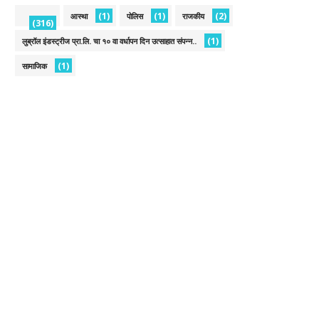
(1)
(1)
(2)
आस्था
पोलिस
राजकीय
(316)
(1)
लुब्रॉल इंडस्ट्रीज प्रा.लि. चा १० वा वर्धापन दिन उत्साहात संपन्न..
(1)
सामाजिक