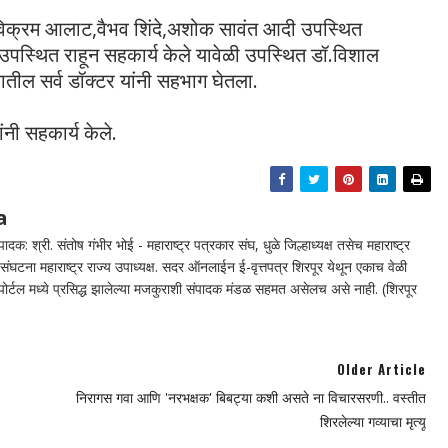
ोबे,विक्रम आलाट,वैभव शिंदे,अशोक सावंत आदी उपस्थित
उपस्थित राहून सहकार्य केले यावेळी उपस्थित डॉ.विशाल
ातील सर्व डॉक्टर यांनी सहभाग घेतला.
ंनी सहकार्य केले.
a
दक: श्री. संतोष गंभीर भोई - महाराष्ट्र पत्रकार संघ, धुळे जिल्हाध्यक्ष तसेच महाराष्ट्र
घटना महाराष्ट्र राज्य उपाध्यक्ष. सदर ऑनलाईन ई-वृत्तपत्र शिरपूर येथून एकाच वेळी
न पोर्टल मध्ये प्रसिद्ध झालेल्या मजकुराशी संपादक मंडळ सहमत असेलच असे नाही. (शिरपूर
Older Article
निरागस गवा आणि 'नरभक्षक' बिबट्या कशी असते ना विचारसरणी.. वस्तीत
शिरलेल्या गव्याचा मृत्यू