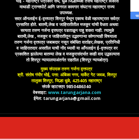
भोई - महाराष्ट्र पत्रकार संघ, धुळे जिल्हाध्यक्ष तसेच महाराष्ट्र विकास
माथाडी ट्रान्सपोर्ट आणि जनरल कामगार संघटना महाराष्ट्र राज्य
उपाध्यक्ष.
सदर ऑनलाईन ई-वृत्तपत्र शिरपूर येथून एकाच वेळी महाराष्ट्रात सर्वत्र
प्रसारित होते. बातमी,लेख व जाहिरातीतील मजकूर यांची वैधता अथवा
सत्यता तरुण गर्जना वृत्तपत्र पडताळून पाहू शकत नाही. त्यामुळे
बातमी,लेख , मजकूर व जाहिरातीतून उद्भवणाऱ्या कोणत्याही विषयाला
तरुण गर्जना वृत्तपत्र जबाबदार नसून संबंधित वार्ताहर,लेखक, प्रतिनिधी
व जाहिरातदार असतील याची नोंद घ्यावी या आँनलाईन ई-वृत्तपत्र वर
प्रकाशित झालेल्या बातम्या लेख व मजकुरासंदर्भात काही वाद उद्भवल्यास
तो शिरपूर न्यायालयाअंतर्गत राहतील (शिरपूर न्यायक्षेत्र)
मुख्य संपादक तरुण गर्जना वृत्तपत्र
श्री. संतोष गंभीर भोई, पत्ता: अंबिका नगर, मार्केट गेट जवळ, शिरपूर
तालुका शिरपूर, जिल्हा धुळे, 425405 महाराष्ट्र
संपर्क व्हाटसएप 9850486340
वेबसाइट:
www.tarungarjana.com
ईमेल: tarungarjana@gmail.com