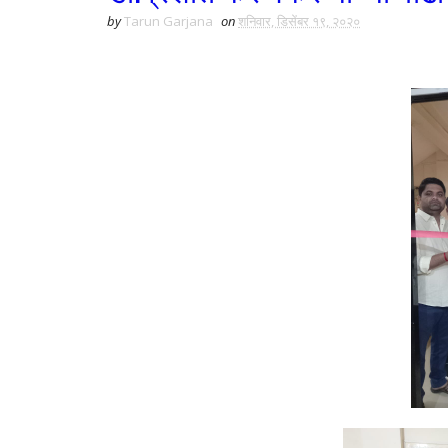
by
Tarun Garjana
on
शनिवार, डिसेंबर १९, २०२०