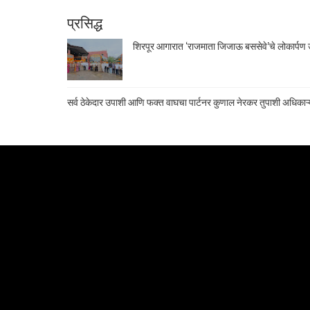
प्रसिद्ध
शिरपूर आगारात ‘राजमाता जिजाऊ बससेवे’चे लोकार्पण उ
सर्व ठेकेदार उपाशी आणि फक्त वाघचा पार्टनर कुणाल नेरकर तुपाशी अधिकाऱ्य