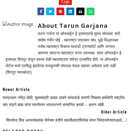
Tags
About Tarun Garjana
तरुण गर्जना या ऑनलाईन ई-वृत्तपत्राचे मुख्य संपादक: श्री.
संतोष गंभीर भोई - महाराष्ट्र पत्रकार संघ, धुळे जिल्हाध्यक्ष
तसेच महाराष्ट्र विकास माथाडी ट्रान्सपोर्ट आणि जनरल
कामगार संघटना महाराष्ट्र राज्य उपाध्यक्ष. सदर ऑनलाईन ई-
वृत्तपत्र शिरपूर येथून एकाच वेळी महाराष्ट्रात सर्वत्र प्रसारित होते. या ऑनलाईन
पोर्टल मध्ये प्रसिद्ध झालेल्या मजकुराशी संपादक मंडळ सहमत असेलच असे नाही.
(शिरपूर न्यायक्षेत्र)
Newer Article
पंतप्रधान नरेंद्र मोदी, मुख्यमंत्री उध्दव ठाकरे यांचाकडे मागणी निष्काम कर्मयोगी राष्ट्रीय
संत गाडगे बाबा यांना मरणोत्‍तर भारतरत्‍नने सन्‍मानित करावे – अरुण धोबी
Older Article
शिवसेना शिव अल्पसंख्यांक सेनेच्या वतीने तहसीलदारशिरोळ यांना निवेदनदेण्यातआले.....!