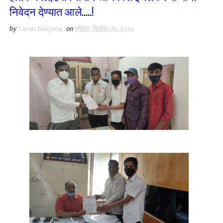
निवेदन देण्यात आले.....!
by
Tarun Garjana
on
रविवार, डिसेंबर २०, २०२०