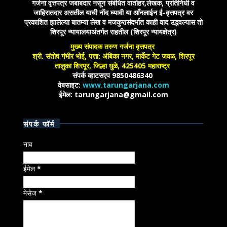
गर्जना वृत्तपत्र जबाबदार नसून संबंधित वार्ताहर,लेखक, प्रतिनिधी व
जाहिरातदार असतील याची नोंद घ्यावी या आँनलाईन ई-वृत्तपत्र वर
प्रकाशित झालेल्या बातम्या लेख व मजकुरासंदर्भात काही वाद उद्भवल्यास तो
शिरपूर न्यायालयाअंतर्गत राहतील (शिरपूर न्यायक्षेत्र)
मुख्य संपादक तरुण गर्जना वृत्तपत्र
श्री. संतोष गंभीर भोई, पत्ता: अंबिका नगर, मार्केट गेट जवळ, शिरपूर
तालुका शिरपूर, जिल्हा धुळे, 425405 महाराष्ट्र
संपर्क व्हाटसएप 9850486340
वेबसाइट:
www.tarungarjana.com
ईमेल: tarungarjana@gmail.com
संपर्क फॉर्म
नाव
ईमेल
*
मेसेज
*