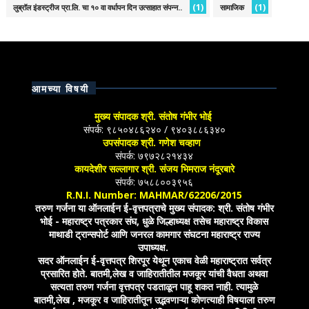
(1)
(1)
लुब्रॉल इंडस्ट्रीज प्रा.लि. चा १० वा वर्धापन दिन उत्साहात संपन्न..
सामाजिक
आमच्या विषयी
मुख्य संपादक श्री. संतोष गंभीर भोई
संपर्क: ९८५०४८६२४० / ९४०३८८६३४०
उपसंपादक श्री. गणेश चव्हाण
संपर्क: ७९७२८२१४३४
कायदेशीर सल्लागार श्री. संजय भिमराज नंदूरबारे
संपर्क: ७५८८००३९५६
R.N.I. Number: MAHMAR/62206/2015
तरुण गर्जना या ऑनलाईन ई-वृत्तपत्राचे मुख्य संपादक: श्री. संतोष गंभीर
भोई - महाराष्ट्र पत्रकार संघ, धुळे जिल्हाध्यक्ष तसेच महाराष्ट्र विकास
माथाडी ट्रान्सपोर्ट आणि जनरल कामगार संघटना महाराष्ट्र राज्य
उपाध्यक्ष.
सदर ऑनलाईन ई-वृत्तपत्र शिरपूर येथून एकाच वेळी महाराष्ट्रात सर्वत्र
प्रसारित होते. बातमी,लेख व जाहिरातीतील मजकूर यांची वैधता अथवा
सत्यता तरुण गर्जना वृत्तपत्र पडताळून पाहू शकत नाही. त्यामुळे
बातमी,लेख , मजकूर व जाहिरातीतून उद्भवणाऱ्या कोणत्याही विषयाला तरुण