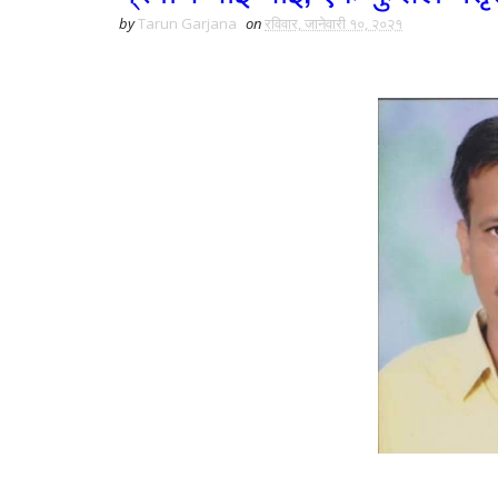
by
Tarun Garjana
on
रविवार, जानेवारी १०, २०२१