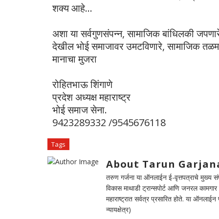
शक्य आहे...
अशा या सर्वगुणसंपन्न, सामाजिक बांधिलकी जपणारे,
देखील भोई समाजावर उमटविणारे, सामाजिक तळमळ अ
मानाचा मुजरा
रोहितभाऊ शिंगाणे
प्रदेश अध्यक्ष महाराष्ट्र
भोई समाज सेना.
9423289332 /9545676118
Tags
About Tarun Garjan
तरुण गर्जना या ऑनलाईन ई-वृत्तपत्राचे मुख्य संपा
विकास माथाडी ट्रान्सपोर्ट आणि जनरल कामगार सं
महाराष्ट्रात सर्वत्र प्रसारित होते. या ऑनलाई
न्यायक्षेत्र)