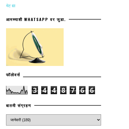
भेट द्या
आमच्याशी WHATSAPP वर जुडा.
फॉलोवर्स
3
4
4
8
7
6
6
बातमी संग्रहण