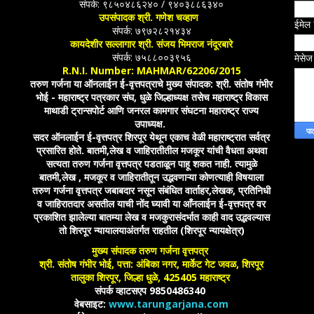
संपर्क: ९८५०४८६२४० / ९४०३८८६३४०
उपसंपादक श्री. गणेश चव्हाण
ईमेल
संपर्क: ७९७२८२१४३४
कायदेशीर सल्लागार श्री. संजय भिमराज नंदूरबारे
संपर्क: ७५८८००३९५६
मेसे
R.N.I. Number: MAHMAR/62206/2015
तरुण गर्जना या ऑनलाईन ई-वृत्तपत्राचे मुख्य संपादक: श्री. संतोष गंभीर
भोई - महाराष्ट्र पत्रकार संघ, धुळे जिल्हाध्यक्ष तसेच महाराष्ट्र विकास
माथाडी ट्रान्सपोर्ट आणि जनरल कामगार संघटना महाराष्ट्र राज्य
उपाध्यक्ष.
सदर ऑनलाईन ई-वृत्तपत्र शिरपूर येथून एकाच वेळी महाराष्ट्रात सर्वत्र
प्रसारित होते. बातमी,लेख व जाहिरातीतील मजकूर यांची वैधता अथवा
सत्यता तरुण गर्जना वृत्तपत्र पडताळून पाहू शकत नाही. त्यामुळे
बातमी,लेख , मजकूर व जाहिरातीतून उद्भवणाऱ्या कोणत्याही विषयाला
तरुण गर्जना वृत्तपत्र जबाबदार नसून संबंधित वार्ताहर,लेखक, प्रतिनिधी
व जाहिरातदार असतील याची नोंद घ्यावी या आँनलाईन ई-वृत्तपत्र वर
प्रकाशित झालेल्या बातम्या लेख व मजकुरासंदर्भात काही वाद उद्भवल्यास
तो शिरपूर न्यायालयाअंतर्गत राहतील (शिरपूर न्यायक्षेत्र)
मुख्य संपादक तरुण गर्जना वृत्तपत्र
श्री. संतोष गंभीर भोई, पत्ता: अंबिका नगर, मार्केट गेट जवळ, शिरपूर
तालुका शिरपूर, जिल्हा धुळे, 425405 महाराष्ट्र
संपर्क व्हाटसएप 9850486340
वेबसाइट:
www.tarungarjana.com