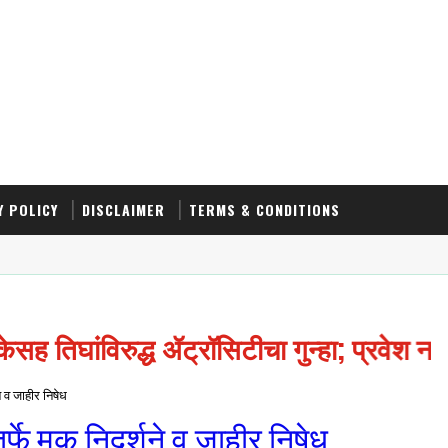
Y POLICY
DISCLAIMER
TERMS & CONDITIONS
ेसह तिघांविरुद्ध ॲट्रॉसिटीचा गुन्हा; प्रवेश 
 व जाहीर निषेध
े मुक निदर्शने व जाहीर निषेध