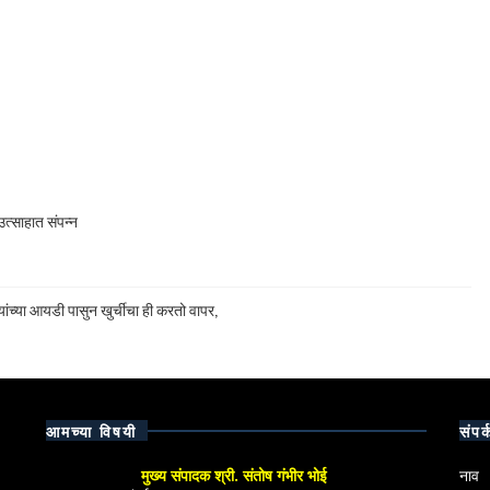
त्साहात संपन्न
ांच्या आयडी पासुन खुर्चीचा ही करतो वापर,
आमच्या विषयी
संपर्
मुख्य संपादक श्री. संतोष गंभीर भोई
नाव