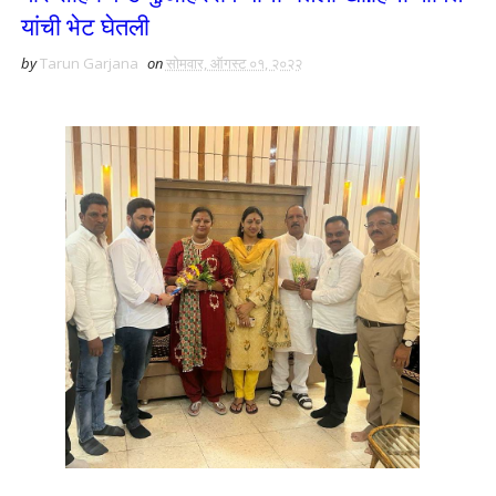
यांची भेट घेतली
by
Tarun Garjana
on
सोमवार, ऑगस्ट ०१, २०२२