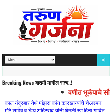
Breaking News बातमी मागील सत्य..!
वणीत भूकंपाचे सौम्य
काल नंदुरबार येथे पांझरा कांन कारखान्यांचे चेअरमन
मोरे साहेब व डेप्यु.अहिरराव यांनी घेतली खा.हिना गावित