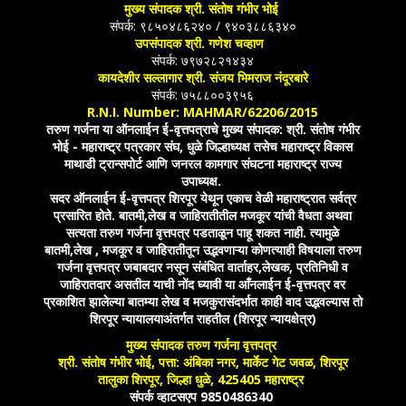
मुख्य संपादक श्री. संतोष गंभीर भोई
संपर्क: ९८५०४८६२४० / ९४०३८८६३४०
उपसंपादक श्री. गणेश चव्हाण
संपर्क: ७९७२८२१४३४
कायदेशीर सल्लागार श्री. संजय भिमराज नंदूरबारे
संपर्क: ७५८८००३९५६
R.N.I. Number: MAHMAR/62206/2015
तरुण गर्जना या ऑनलाईन ई-वृत्तपत्राचे मुख्य संपादक: श्री. संतोष गंभीर
भोई - महाराष्ट्र पत्रकार संघ, धुळे जिल्हाध्यक्ष तसेच महाराष्ट्र विकास
माथाडी ट्रान्सपोर्ट आणि जनरल कामगार संघटना महाराष्ट्र राज्य
उपाध्यक्ष.
सदर ऑनलाईन ई-वृत्तपत्र शिरपूर येथून एकाच वेळी महाराष्ट्रात सर्वत्र
प्रसारित होते. बातमी,लेख व जाहिरातीतील मजकूर यांची वैधता अथवा
सत्यता तरुण गर्जना वृत्तपत्र पडताळून पाहू शकत नाही. त्यामुळे
बातमी,लेख , मजकूर व जाहिरातीतून उद्भवणाऱ्या कोणत्याही विषयाला तरुण
गर्जना वृत्तपत्र जबाबदार नसून संबंधित वार्ताहर,लेखक, प्रतिनिधी व
जाहिरातदार असतील याची नोंद घ्यावी या आँनलाईन ई-वृत्तपत्र वर
प्रकाशित झालेल्या बातम्या लेख व मजकुरासंदर्भात काही वाद उद्भवल्यास तो
शिरपूर न्यायालयाअंतर्गत राहतील (शिरपूर न्यायक्षेत्र)
मुख्य संपादक तरुण गर्जना वृत्तपत्र
श्री. संतोष गंभीर भोई, पत्ता: अंबिका नगर, मार्केट गेट जवळ, शिरपूर
तालुका शिरपूर, जिल्हा धुळे, 425405 महाराष्ट्र
संपर्क व्हाटसएप 9850486340