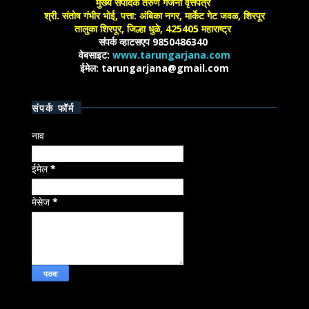
मुख्य संपादक तरुण गर्जना वृत्तपत्र
श्री. संतोष गंभीर भोई, पत्ता: अंबिका नगर, मार्केट गेट जवळ, शिरपूर
तालुका शिरपूर, जिल्हा धुळे, 425405 महाराष्ट्र
संपर्क व्हाटसएप 9850486340
वेबसाइट:
www.tarungarjana.com
ईमेल: tarungarjana@gmail.com
संपर्क फॉर्म
नाव
ईमेल
*
मेसेज
*