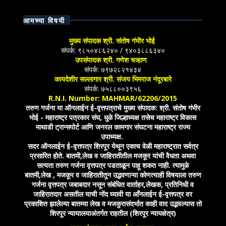
आमच्या विषयी
मुख्य संपादक श्री. संतोष गंभीर भोई
संपर्क: ९८५०४८६२४० / ९४०३८८६३४०
उपसंपादक श्री. गणेश चव्हाण
संपर्क: ७९७२८२१४३४
कायदेशीर सल्लागार श्री. संजय भिमराज नंदूरबारे
संपर्क: ७५८८००३९५६
R.N.I. Number: MAHMAR/62206/2015
तरुण गर्जना या ऑनलाईन ई-वृत्तपत्राचे मुख्य संपादक: श्री. संतोष गंभीर
भोई - महाराष्ट्र पत्रकार संघ, धुळे जिल्हाध्यक्ष तसेच महाराष्ट्र विकास
माथाडी ट्रान्सपोर्ट आणि जनरल कामगार संघटना महाराष्ट्र राज्य
उपाध्यक्ष.
सदर ऑनलाईन ई-वृत्तपत्र शिरपूर येथून एकाच वेळी महाराष्ट्रात सर्वत्र
प्रसारित होते. बातमी,लेख व जाहिरातीतील मजकूर यांची वैधता अथवा
सत्यता तरुण गर्जना वृत्तपत्र पडताळून पाहू शकत नाही. त्यामुळे
बातमी,लेख , मजकूर व जाहिरातीतून उद्भवणाऱ्या कोणत्याही विषयाला तरुण
गर्जना वृत्तपत्र जबाबदार नसून संबंधित वार्ताहर,लेखक, प्रतिनिधी व
जाहिरातदार असतील याची नोंद घ्यावी या आँनलाईन ई-वृत्तपत्र वर
प्रकाशित झालेल्या बातम्या लेख व मजकुरासंदर्भात काही वाद उद्भवल्यास तो
शिरपूर न्यायालयाअंतर्गत राहतील (शिरपूर न्यायक्षेत्र)