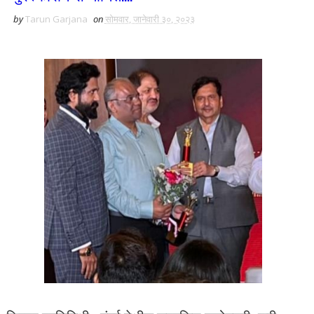
by
Tarun Garjana
on
सोमवार, जानेवारी ३०, २०२३