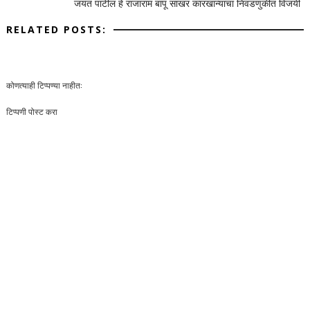
जयंत पाटील हे राजाराम बापू साखर कारखान्याचा निवडणुकीत विजयी
RELATED POSTS:
कोणत्याही टिप्पण्‍या नाहीत:
टिप्पणी पोस्ट करा