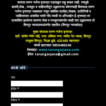
सत्यता तरुण गर्जना वृत्तपत्र पडताळून पाहू शकत नाही. त्यामुळे
बातमी,लेख , मजकूर व जाहिरातीतून उद्भवणाऱ्या कोणत्याही विषयाला तरुण
गर्जना वृत्तपत्र जबाबदार नसून संबंधित वार्ताहर,लेखक, प्रतिनिधी व
जाहिरातदार असतील याची नोंद घ्यावी या आँनलाईन ई-वृत्तपत्र वर
प्रकाशित झालेल्या बातम्या लेख व मजकुरासंदर्भात काही वाद उद्भवल्यास तो
शिरपूर न्यायालयाअंतर्गत राहतील (शिरपूर न्यायक्षेत्र)
मुख्य संपादक तरुण गर्जना वृत्तपत्र
श्री. संतोष गंभीर भोई, पत्ता: अंबिका नगर, मार्केट गेट जवळ, शिरपूर
तालुका शिरपूर, जिल्हा धुळे, 425405 महाराष्ट्र
संपर्क व्हाटसएप 9850486340
वेबसाइट:
www.tarungarjana.com
ईमेल: tarungarjana@gmail.com
संपर्क फॉर्म
नाव
ईमेल
*
मेसेज
*