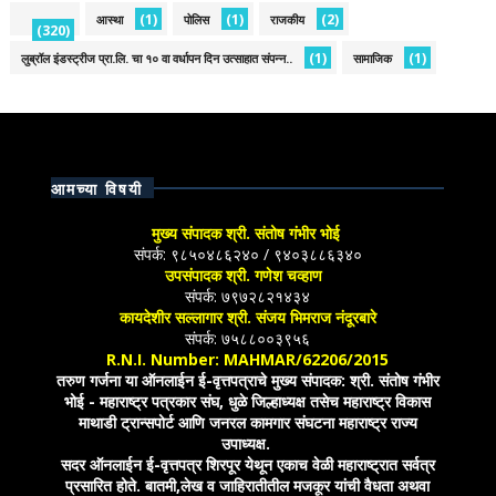
(1)
(1)
(2)
आस्था
पोलिस
राजकीय
(320)
(1)
(1)
लुब्रॉल इंडस्ट्रीज प्रा.लि. चा १० वा वर्धापन दिन उत्साहात संपन्न..
सामाजिक
आमच्या विषयी
मुख्य संपादक श्री. संतोष गंभीर भोई
संपर्क: ९८५०४८६२४० / ९४०३८८६३४०
उपसंपादक श्री. गणेश चव्हाण
संपर्क: ७९७२८२१४३४
कायदेशीर सल्लागार श्री. संजय भिमराज नंदूरबारे
संपर्क: ७५८८००३९५६
R.N.I. Number: MAHMAR/62206/2015
तरुण गर्जना या ऑनलाईन ई-वृत्तपत्राचे मुख्य संपादक: श्री. संतोष गंभीर
भोई - महाराष्ट्र पत्रकार संघ, धुळे जिल्हाध्यक्ष तसेच महाराष्ट्र विकास
माथाडी ट्रान्सपोर्ट आणि जनरल कामगार संघटना महाराष्ट्र राज्य
उपाध्यक्ष.
सदर ऑनलाईन ई-वृत्तपत्र शिरपूर येथून एकाच वेळी महाराष्ट्रात सर्वत्र
प्रसारित होते. बातमी,लेख व जाहिरातीतील मजकूर यांची वैधता अथवा