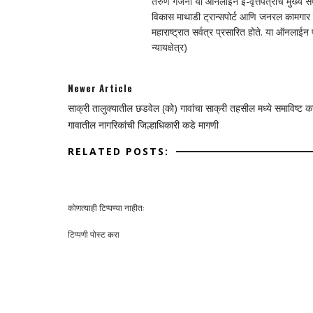
तरुण गर्जना या ऑनलाईन ई-वृत्तपत्राचे मुख्य संपा
विकास माथाडी ट्रान्सपोर्ट आणि जनरल कामगार सं
महाराष्ट्रात सर्वत्र प्रसारित होते. या ऑनलाई
न्यायक्षेत्र)
Newer Article
साक्री तालुक्यातील छडवेल (को) गावांचा साक्री तहसील मध्ये समाविष्ट कर
गावातील नागरिकांची जिल्हाधिकारी कडे मागणी
RELATED POSTS:
कोणत्याही टिप्पण्‍या नाहीत:
टिप्पणी पोस्ट करा