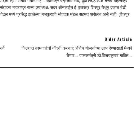
दक: श्री. संतोष गंभीर भोई - महाराष्ट्र पत्रकार संघ, धुळे जिल्हाध्यक्ष तसेच महाराष्ट्र
घटना महाराष्ट्र राज्य उपाध्यक्ष. सदर ऑनलाईन ई-वृत्तपत्र शिरपूर येथून एकाच वेळी
न पोर्टल मध्ये प्रसिद्ध झालेल्या मजकुराशी संपादक मंडळ सहमत असेलच असे नाही. (शिरपूर
Older Article
ावे
जिल्ह्यात कामगारांची नोंदणी करणार; विविध योजनांच्या लाभ देण्यासाठी मेळावे
घेणार.... पालकमंत्री डॉ.विजयकुमार गावित....