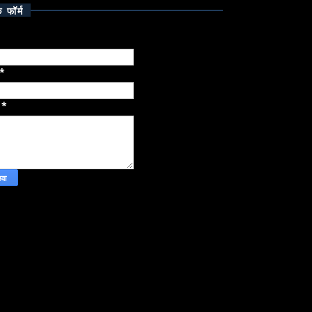
क फॉर्म
*
ज
*