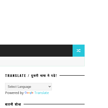
TRANSLATE / दुसरी भाषा मे पढे!
तील दोन शाळांबाबत गंभीर आरोप; बनावट कागदपत्
Powered by
Translate
बातमी शोधा