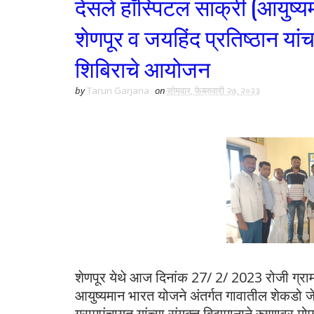
देसले हॉस्पिटल साक्री (आयुष्
शेणपूर व जयहिंद प्रतिष्ठान यांच
शिबिराचे आयोजन
by
Tarun Garjana
on
सोमवार, फेब्रुवारी २७, २०२३
शेणपूर येथे आज दिनांक 27/ 2/ 2023 रोजी ग्राम
आयुष्यमान भारत योजने अंतर्गत गावातील शेकडो जेस्
ग्रामपंचायत यांच्या संयुक्त विद्यमानाने रुग्णा