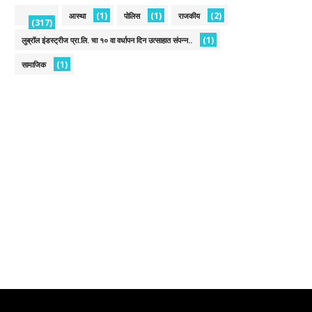
(1)
(1)
(2)
आस्था
पोलिस
राजकीय
(317)
(1)
लुब्रॉल इंडस्ट्रीज प्रा.लि. चा १० वा वर्धापन दिन उत्साहात संपन्न..
(1)
सामाजिक