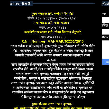
आमच्या विषयी
संपर्
मुख्य संपादक श्री. संतोष गंभीर भोई
नाव
संपर्क: ९८५०४८६२४० / ९४०३८८६३४०
उपसंपादक श्री. गणेश चव्हाण
ईमेल
संपर्क: ७९७२८२१४३४
कायदेशीर सल्लागार श्री. संजय भिमराज नंदूरबारे
संपर्क: ७५८८००३९५६
मेसे
R.N.I. Number: MAHMAR/62206/2015
तरुण गर्जना या ऑनलाईन ई-वृत्तपत्राचे मुख्य संपादक: श्री. संतोष गंभीर
भोई - महाराष्ट्र पत्रकार संघ, धुळे जिल्हाध्यक्ष तसेच महाराष्ट्र विकास
माथाडी ट्रान्सपोर्ट आणि जनरल कामगार संघटना महाराष्ट्र राज्य
उपाध्यक्ष.
सदर ऑनलाईन ई-वृत्तपत्र शिरपूर येथून एकाच वेळी महाराष्ट्रात सर्वत्र
प्रसारित होते. बातमी,लेख व जाहिरातीतील मजकूर यांची वैधता अथवा
सत्यता तरुण गर्जना वृत्तपत्र पडताळून पाहू शकत नाही. त्यामुळे
बातमी,लेख , मजकूर व जाहिरातीतून उद्भवणाऱ्या कोणत्याही विषयाला
तरुण गर्जना वृत्तपत्र जबाबदार नसून संबंधित वार्ताहर,लेखक, प्रतिनिधी
व जाहिरातदार असतील याची नोंद घ्यावी या आँनलाईन ई-वृत्तपत्र वर
प्रकाशित झालेल्या बातम्या लेख व मजकुरासंदर्भात काही वाद उद्भवल्यास
तो शिरपूर न्यायालयाअंतर्गत राहतील (शिरपूर न्यायक्षेत्र)
मुख्य संपादक तरुण गर्जना वृत्तपत्र
श्री. संतोष गंभीर भोई, पत्ता: अंबिका नगर, मार्केट गेट जवळ, शिरपूर