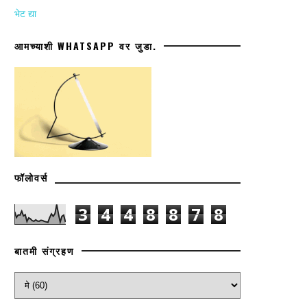
भेट द्या
आमच्याशी WHATSAPP वर जुडा.
फॉलोवर्स
3
4
4
8
8
7
8
बातमी संग्रहण