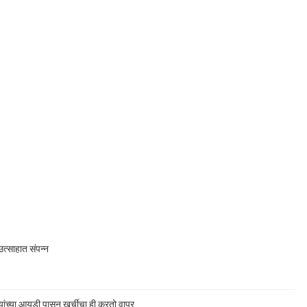
त्साहात संपन्न
ांच्या आयडी पासुन खुर्चीचा ही करतो वापर,