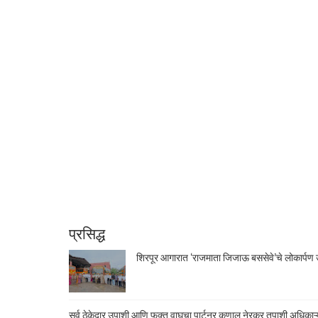
प्रसिद्ध
शिरपूर आगारात ‘राजमाता जिजाऊ बससेवे’चे लोकार्पण उ
सर्व ठेकेदार उपाशी आणि फक्त वाघचा पार्टनर कुणाल नेरकर तुपाशी अधिकाऱ्य