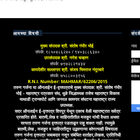
आमच्या विषयी
संपर्
मुख्य संपादक श्री. संतोष गंभीर भोई
नाव
संपर्क: ९८५०४८६२४० / ९४०३८८६३४०
उपसंपादक श्री. गणेश चव्हाण
ईमेल
संपर्क: ७९७२८२१४३४
कायदेशीर सल्लागार श्री. संजय भिमराज नंदूरबारे
संपर्क: ७५८८००३९५६
मेसे
R.N.I. Number: MAHMAR/62206/2015
तरुण गर्जना या ऑनलाईन ई-वृत्तपत्राचे मुख्य संपादक: श्री. संतोष गंभीर
भोई - महाराष्ट्र पत्रकार संघ, धुळे जिल्हाध्यक्ष तसेच महाराष्ट्र विकास
माथाडी ट्रान्सपोर्ट आणि जनरल कामगार संघटना महाराष्ट्र राज्य
उपाध्यक्ष.
सदर ऑनलाईन ई-वृत्तपत्र शिरपूर येथून एकाच वेळी महाराष्ट्रात सर्वत्र
प्रसारित होते. बातमी,लेख व जाहिरातीतील मजकूर यांची वैधता अथवा
सत्यता तरुण गर्जना वृत्तपत्र पडताळून पाहू शकत नाही. त्यामुळे
बातमी,लेख , मजकूर व जाहिरातीतून उद्भवणाऱ्या कोणत्याही विषयाला
तरुण गर्जना वृत्तपत्र जबाबदार नसून संबंधित वार्ताहर,लेखक, प्रतिनिधी