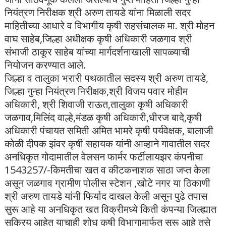
नियंत्रण निरीक्षक श्री अरुण तायडे यांना मिळाली सदर
माहितीच्या आधारे व विभागीय कृषी सहसंचालक मा. श्री मोहन
वाघ साहेब,जिल्हा अधीक्षक कृषी अधिकारी जळगाव श्री
संभाजी ठाकूर साहेब यांच्या मार्गदर्शनाखाली सापळ्याची
नियोजन करण्यात आले.
जिल्हा व तालुका भरारी पथकातील सदस्य श्री अरुण तायडे,
जिल्हा गुन्हा नियंत्रण निरीक्षक,श्री विजय पवार मोहीम
अधिकारी, श्री शिवाजी राऊत,तालुका कृषी अधिकारी
जळगाव,मिलिंद वाल्हे,मंडळ कृषी अधिकारी,धीरज बादे,कृषी
अधिकारी पंचायत समिती अमित भामरे कृषी पर्यवेक्षक, बालाजी
कोळी दीपक झंवर कृषी सहायक यांनी आव्हाने गावातील सदर
अनधिकृत गोदामातील वेलसन फार्मर फर्टीलायझर कंपनीचा
1543257/-किमतीचा खत व कीटकनाशक साठा जप्त केला
असून जळगाव ग्रामीण पोलीस स्टेशन ,खोटे नगर या ठिकाणी
श्री अरुण तायडे यांनी फिर्याद दाखल केली असून पुढे तपास
सुरू आहे या अनधिकृत खत विक्रीमध्ये किती कंपन्या जिल्ह्यात
सक्रिय आहेत याचाही शोध कृषी विभागामार्फत सुरू आहे तसे