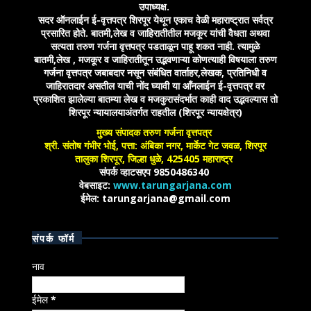
उपाध्यक्ष.
सदर ऑनलाईन ई-वृत्तपत्र शिरपूर येथून एकाच वेळी महाराष्ट्रात सर्वत्र
प्रसारित होते. बातमी,लेख व जाहिरातीतील मजकूर यांची वैधता अथवा
सत्यता तरुण गर्जना वृत्तपत्र पडताळून पाहू शकत नाही. त्यामुळे
बातमी,लेख , मजकूर व जाहिरातीतून उद्भवणाऱ्या कोणत्याही विषयाला तरुण
गर्जना वृत्तपत्र जबाबदार नसून संबंधित वार्ताहर,लेखक, प्रतिनिधी व
जाहिरातदार असतील याची नोंद घ्यावी या आँनलाईन ई-वृत्तपत्र वर
प्रकाशित झालेल्या बातम्या लेख व मजकुरासंदर्भात काही वाद उद्भवल्यास तो
शिरपूर न्यायालयाअंतर्गत राहतील (शिरपूर न्यायक्षेत्र)
मुख्य संपादक तरुण गर्जना वृत्तपत्र
श्री. संतोष गंभीर भोई, पत्ता: अंबिका नगर, मार्केट गेट जवळ, शिरपूर
तालुका शिरपूर, जिल्हा धुळे, 425405 महाराष्ट्र
संपर्क व्हाटसएप 9850486340
वेबसाइट:
www.tarungarjana.com
ईमेल: tarungarjana@gmail.com
संपर्क फॉर्म
नाव
ईमेल
*