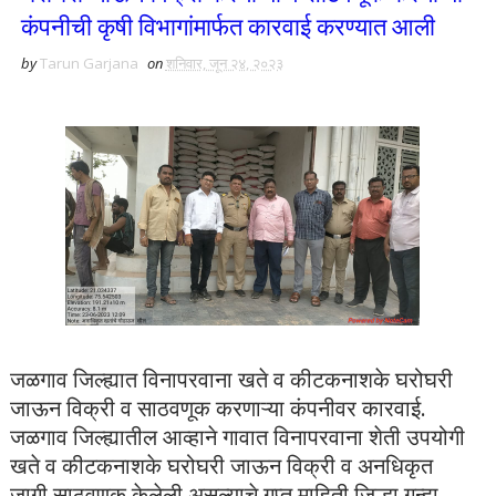
कंपनीची कृषी विभागांमार्फत कारवाई करण्यात आली
by
Tarun Garjana
on
शनिवार, जून २४, २०२३
जळगाव जिल्ह्यात विनापरवाना खते व कीटकनाशके घरोघरी
जाऊन विक्री व साठवणूक करणाऱ्या कंपनीवर कारवाई.
जळगाव जिल्ह्यातील आव्हाने गावात विनापरवाना शेती उपयोगी
खते व कीटकनाशके घरोघरी जाऊन विक्री व अनधिकृत
जागी साठवणूक केलेली असल्याचे गुप्त माहिती जिल्हा गुन्हा