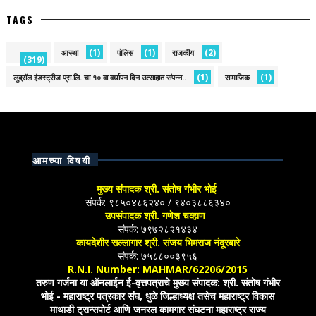
TAGS
(1)
(1)
(2)
आस्था
पोलिस
राजकीय
(319)
(1)
(1)
लुब्रॉल इंडस्ट्रीज प्रा.लि. चा १० वा वर्धापन दिन उत्साहात संपन्न..
सामाजिक
आमच्या विषयी
मुख्य संपादक श्री. संतोष गंभीर भोई
संपर्क: ९८५०४८६२४० / ९४०३८८६३४०
उपसंपादक श्री. गणेश चव्हाण
संपर्क: ७९७२८२१४३४
कायदेशीर सल्लागार श्री. संजय भिमराज नंदूरबारे
संपर्क: ७५८८००३९५६
R.N.I. Number: MAHMAR/62206/2015
तरुण गर्जना या ऑनलाईन ई-वृत्तपत्राचे मुख्य संपादक: श्री. संतोष गंभीर
भोई - महाराष्ट्र पत्रकार संघ, धुळे जिल्हाध्यक्ष तसेच महाराष्ट्र विकास
माथाडी ट्रान्सपोर्ट आणि जनरल कामगार संघटना महाराष्ट्र राज्य