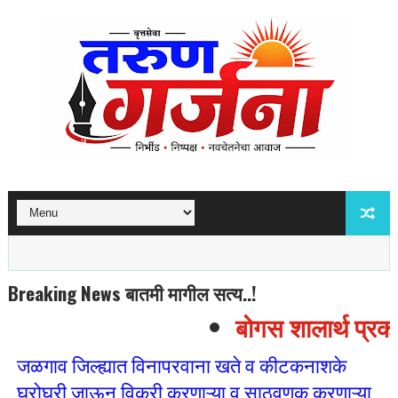
Breaking News बातमी मागील सत्य..!
बोगस शालार्थ प्रकर
जळगाव जिल्ह्यात विनापरवाना खते व कीटकनाशके
घरोघरी जाऊन विक्री करणाऱ्या व साठवणूक करणाऱ्या