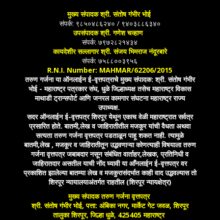
मुख्य संपादक श्री. संतोष गंभीर भोई
संपर्क: ९८५०४८६२४० / ९४०३८८६३४०
उपसंपादक श्री. गणेश चव्हाण
संपर्क: ७९७२८२१४३४
कायदेशीर सल्लागार श्री. संजय भिमराज नंदूरबारे
संपर्क: ७५८८००३९५६
R.N.I. Number: MAHMAR/62206/2015
तरुण गर्जना या ऑनलाईन ई-वृत्तपत्राचे मुख्य संपादक: श्री. संतोष गंभीर
भोई - महाराष्ट्र पत्रकार संघ, धुळे जिल्हाध्यक्ष तसेच महाराष्ट्र विकास
माथाडी ट्रान्सपोर्ट आणि जनरल कामगार संघटना महाराष्ट्र राज्य
उपाध्यक्ष.
सदर ऑनलाईन ई-वृत्तपत्र शिरपूर येथून एकाच वेळी महाराष्ट्रात सर्वत्र
प्रसारित होते. बातमी,लेख व जाहिरातीतील मजकूर यांची वैधता अथवा
सत्यता तरुण गर्जना वृत्तपत्र पडताळून पाहू शकत नाही. त्यामुळे
बातमी,लेख , मजकूर व जाहिरातीतून उद्भवणाऱ्या कोणत्याही विषयाला तरुण
गर्जना वृत्तपत्र जबाबदार नसून संबंधित वार्ताहर,लेखक, प्रतिनिधी व
जाहिरातदार असतील याची नोंद घ्यावी या आँनलाईन ई-वृत्तपत्र वर
प्रकाशित झालेल्या बातम्या लेख व मजकुरासंदर्भात काही वाद उद्भवल्यास तो
शिरपूर न्यायालयाअंतर्गत राहतील (शिरपूर न्यायक्षेत्र)
मुख्य संपादक तरुण गर्जना वृत्तपत्र
श्री. संतोष गंभीर भोई, पत्ता: अंबिका नगर, मार्केट गेट जवळ, शिरपूर
तालुका शिरपूर, जिल्हा धुळे, 425405 महाराष्ट्र