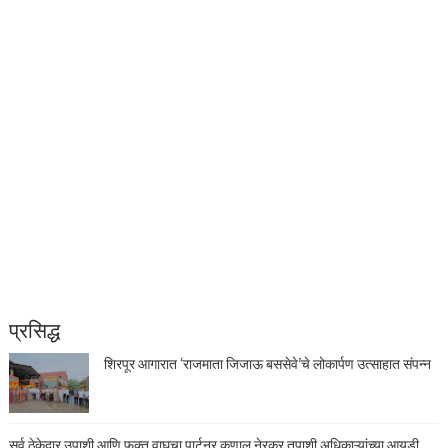
प्रसिद्ध
शिरपूर आगारात ‘राजमाता जिजाऊ बससेवे’चे लोकार्पण उत्साहात संपन्न
सर्व ठेकेदार उपाशी आणि फक्त वाघचा पार्टनर कुणाल नेरकर तुपाशी अधिकाऱ्यांच्या आयडी