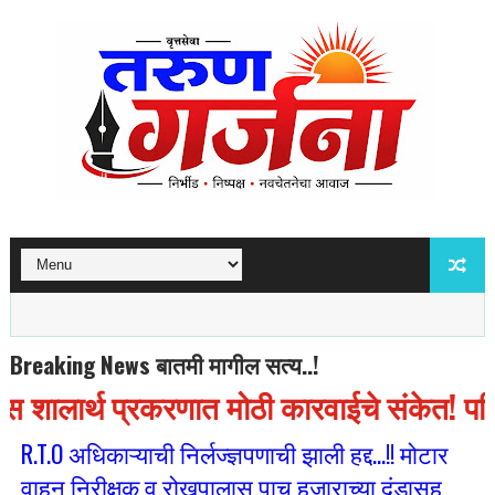
Breaking News बातमी मागील सत्य..!
 शालार्थ प्रकरणात मोठी कारवाईचे संकेत! पश्
R.T.O अधिकाऱ्याची निर्लज्ज्ञपणाची झाली हद्द...!! मोटार
वाहन निरीक्षक व रोखपालास पाच हजाराच्या दंडासह