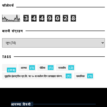
फॉलोवर्स
3
4
4
9
0
2
8
बातमी संग्रहण
TAGS
(1)
(1)
(2)
आस्था
पोलिस
राजकीय
(319)
(1)
(1)
लुब्रॉल इंडस्ट्रीज प्रा.लि. चा १० वा वर्धापन दिन उत्साहात संपन्न..
सामाजिक
आमच्या विषयी