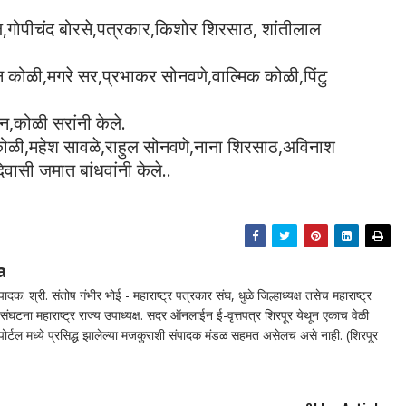
गोपीचंद बोरसे,पत्रकार,किशोर शिरसाठ, शांतीलाल
कोळी,मगरे सर,प्रभाकर सोनवणे,वाल्मिक कोळी,पिंटु
न,कोळी सरांनी केले.
कोळी,महेश सावळे,राहुल सोनवणे,नाना शिरसाठ,अविनाश
ासी जमात बांधवांनी केले..
a
दक: श्री. संतोष गंभीर भोई - महाराष्ट्र पत्रकार संघ, धुळे जिल्हाध्यक्ष तसेच महाराष्ट्र
घटना महाराष्ट्र राज्य उपाध्यक्ष. सदर ऑनलाईन ई-वृत्तपत्र शिरपूर येथून एकाच वेळी
न पोर्टल मध्ये प्रसिद्ध झालेल्या मजकुराशी संपादक मंडळ सहमत असेलच असे नाही. (शिरपूर