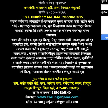
ईमेल
संपर्क: ७९७२८२१४३४
कायदेशीर सल्लागार श्री. संजय भिमराज नंदूरबारे
संपर्क: ७५८८००३९५६
मेसे
R.N.I. Number: MAHMAR/62206/2015
तरुण गर्जना या ऑनलाईन ई-वृत्तपत्राचे मुख्य संपादक: श्री. संतोष गंभीर
भोई - महाराष्ट्र पत्रकार संघ, धुळे जिल्हाध्यक्ष तसेच महाराष्ट्र विकास
माथाडी ट्रान्सपोर्ट आणि जनरल कामगार संघटना महाराष्ट्र राज्य
उपाध्यक्ष.
सदर ऑनलाईन ई-वृत्तपत्र शिरपूर येथून एकाच वेळी महाराष्ट्रात सर्वत्र
प्रसारित होते. बातमी,लेख व जाहिरातीतील मजकूर यांची वैधता अथवा
सत्यता तरुण गर्जना वृत्तपत्र पडताळून पाहू शकत नाही. त्यामुळे
बातमी,लेख , मजकूर व जाहिरातीतून उद्भवणाऱ्या कोणत्याही विषयाला
तरुण गर्जना वृत्तपत्र जबाबदार नसून संबंधित वार्ताहर,लेखक, प्रतिनिधी
व जाहिरातदार असतील याची नोंद घ्यावी या आँनलाईन ई-वृत्तपत्र वर
प्रकाशित झालेल्या बातम्या लेख व मजकुरासंदर्भात काही वाद उद्भवल्यास
तो शिरपूर न्यायालयाअंतर्गत राहतील (शिरपूर न्यायक्षेत्र)
मुख्य संपादक तरुण गर्जना वृत्तपत्र
श्री. संतोष गंभीर भोई, पत्ता: अंबिका नगर, मार्केट गेट जवळ, शिरपूर
तालुका शिरपूर, जिल्हा धुळे, 425405 महाराष्ट्र
संपर्क व्हाटसएप 9850486340
वेबसाइट:
www.tarungarjana.com
ईमेल: tarungarjana@gmail.com