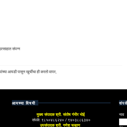
त्साहात संपन्न
ांच्या आयडी पासुन खुर्चीचा ही करतो वापर,
आमच्या विषयी
संपर्
मुख्य संपादक श्री. संतोष गंभीर भोई
नाव
संपर्क: ९८५०४८६२४० / ९४०३८८६३४०
उपसंपादक श्री. गणेश चव्हाण