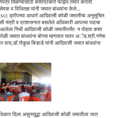
ाणपत्र मिळण्यासाठी कशाप्रकारे फाईल तयार करावी
क व विधितज्ञ यांनी जमात बांधवांना केले...
Escc ड्रॉपच्या आधारे आदिवासी कोळी जमातीचा अनुसूचित
ासी मंत्री व प्रशासनात बसलेले अधिकारी आपल्या पदाचा
े आलेला निधी आदिवासी कोळी जमातीपर्यंत न पोहता कशा
ोळी जमात बांधवांना बोगस म्हणतात यावर अॅड.श्री.गणेश
र वाघ,डॉ.गोकुळ बिऱ्हाडे यांनी आदिवासी जमात बांधवांना
अधिकार दिला असुनसुद्धा आदिवासी कोळी जमातीला जात